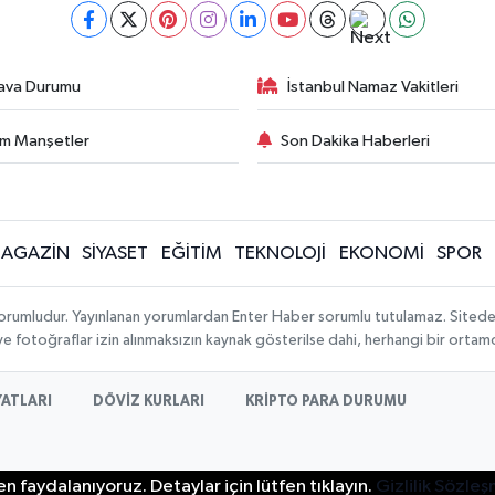
ava Durumu
İstanbul Namaz Vakitleri
m Manşetler
Son Dakika Haberleri
AGAZİN
SİYASET
EĞİTİM
TEKNOLOJİ
EKONOMİ
SPOR
orumludur. Yayınlanan yorumlardan Enter Haber sorumlu tutulamaz. Sitedeki t
 ve fotoğraflar izin alınmaksızın kaynak gösterilse dahi, herhangi bir orta
YATLARI
DÖVİZ KURLARI
KRİPTO PARA DURUMU
n faydalanıyoruz. Detaylar için lütfen tıklayın.
Gizlilik Sözle