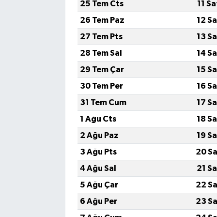
25 Tem Cts
11 S
26 Tem Paz
12 S
27 Tem Pts
13 S
28 Tem Sal
14 S
29 Tem Çar
15 S
30 Tem Per
16 S
31 Tem Cum
17 S
1 Ağu Cts
18 S
2 Ağu Paz
19 S
3 Ağu Pts
20 Sa
4 Ağu Sal
21 S
5 Ağu Çar
22 Sa
6 Ağu Per
23 Sa