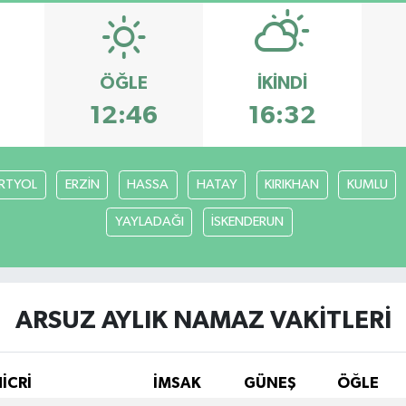
ÖĞLE
İKINDI
12:46
16:32
RTYOL
ERZİN
HASSA
HATAY
KIRIKHAN
KUMLU
YAYLADAĞI
İSKENDERUN
ARSUZ AYLIK NAMAZ VAKITLERI
İCRİ
İMSAK
GÜNEŞ
ÖĞLE