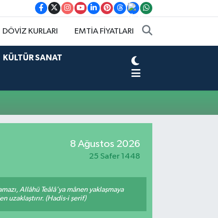
DÖVİZ KURLARI
EMTİA FİYATLARI
KÜLTÜR SANAT
8 Ağustos 2026
25 Safer 1448
amazı, Allâhü Teâlâ'ya mânen yaklaşmaya
 uzaklaştırır. (Hadis-i şerif)