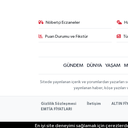
Nöbetçi Eczaneler
H
Puan Durumu ve Fikstür
Tü
GÜNDEM
DÜNYA
YAŞAM
M
Sitede yayınlanan içerik ve yorumlardan yazarları s
yayınlanan haber, köşe yazıları
Gizlilik Sözleşmesi
İletişim
ALTIN Fİ
EMTİA FİYATLARI
En iyi site deneyimi sağlamak için çerezlerde