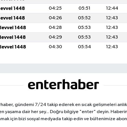
levvel 1448
04:25
05:51
12:44
levvel 1448
04:26
05:52
12:43
ulevvel 1448
04:28
05:53
12:43
ulevvel 1448
04:29
05:53
12:43
ulevvel 1448
04:30
05:54
12:43
haber, gündemi 7/24 takip ederek en sıcak gelişmeleri anlık b
aşama dair her şey... Doğru bilgiye "enter" deyin. Haberin 
mak için bizi sosyal medyada takip edin ve bültenimize abon