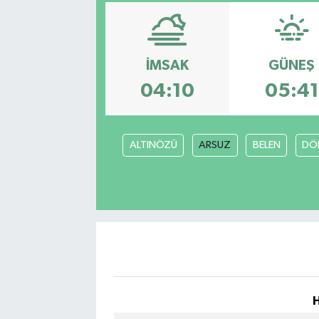
SPOR
KÜLTÜR SANAT
İMSAK
GÜNEŞ
04:10
05:41
FRAGMANLAR
ALTINÖZÜ
ARSUZ
BELEN
DÖ
H