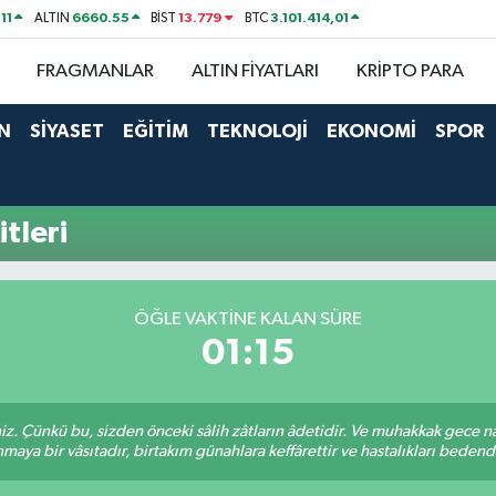
11
6660.55
13.779
3.101.414,01
ALTIN
BİST
BTC
FRAGMANLAR
ALTIN FİYATLARI
KRİPTO PARA
N
SİYASET
EĞİTİM
TEKNOLOJİ
EKONOMİ
SPOR
tleri
ÖĞLE VAKTINE KALAN SÜRE
01:14
. Çünkü bu, sizden önceki sâlih zâtların âdetidir. Ve muhakkak gece n
aya bir vâsıtadır, birtakım günahlara keffârettir ve hastalıkları bedenden