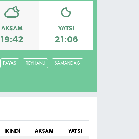
AKŞAM
YATSI
19:42
21:06
PAYAS
REYHANLI
SAMANDAĞ
İKINDI
AKŞAM
YATSI