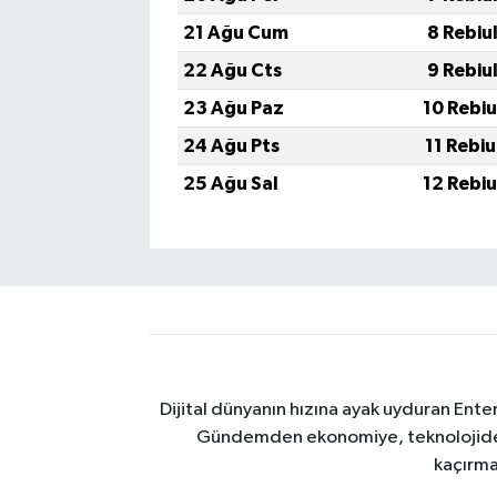
21 Ağu Cum
8 Rebiu
22 Ağu Cts
9 Rebiu
23 Ağu Paz
10 Rebi
24 Ağu Pts
11 Rebi
25 Ağu Sal
12 Rebi
Dijital dünyanın hızına ayak uyduran Enter
Gündemden ekonomiye, teknolojiden y
kaçırma