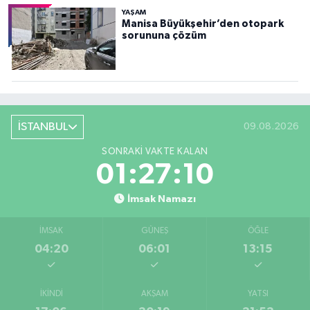
YAŞAM
Manisa Büyükşehir’den otopark
sorununa çözüm
İSTANBUL
09.08.2026
SONRAKI VAKTE KALAN
01:27:08
İmsak Namazı
İMSAK
GÜNEŞ
ÖĞLE
04:20
06:01
13:15
İKINDI
AKŞAM
YATSI