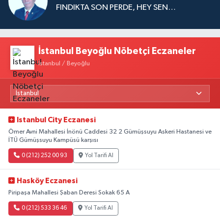
FINDIKTA SON PERDE, HEY SEN…
İstanbul Beyoğlu Nöbetçi Eczaneler
İstanbul / Beyoğlu
Istanbul City Eczanesi
Ömer Avni Mahallesi İnönü Caddesi 32 2 Gümüşsuyu Askeri Hastanesi ve
İTÜ Gümüşsuyu Kampüsü karşısı
0 (212) 252 00 93
Yol Tarifi Al
Hasköy Eczanesi
Piripaşa Mahallesi Şaban Deresi Sokak 65 A
0 (212) 533 36 46
Yol Tarifi Al