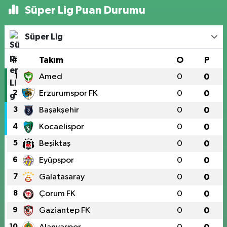
Süper Lig Puan Durumu
Süper Lig
#
Takım
O
P
1
Amed
0
0
2
Erzurumspor FK
0
0
3
Başakşehir
0
0
4
Kocaelispor
0
0
5
Beşiktaş
0
0
6
Eyüpspor
0
0
7
Galatasaray
0
0
8
Çorum FK
0
0
9
Gaziantep FK
0
0
10