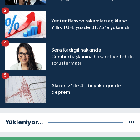
engeli mahkemeye taşındı
3
Yeni enflasyon rakamları açıklandı...
Yıllık TÜFE yüzde 31,75'e yükseldi
4
Sera Kadıgil hakkında
Cumhurbaşkanına hakaret ve tehdit
soruşturması
5
Akdeniz'de 4,1 büyüklüğünde
deprem
Yükleniyor...