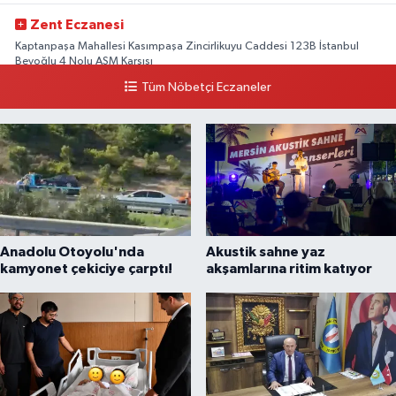
Zent Eczanesi
Kaptanpaşa Mahallesi Kasımpaşa Zincirlikuyu Caddesi 123B İstanbul
Beyoğlu 4 Nolu ASM Karşısı
Tüm Nöbetçi Eczaneler
0 (212) 297 96 92
Yol Tarifi Al
Anadolu Otoyolu'nda
Akustik sahne yaz
kamyonet çekiciye çarptı!
akşamlarına ritim katıyor