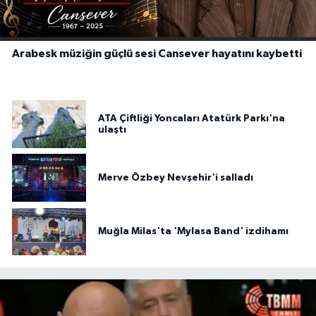
Arabesk müziğin güçlü sesi Cansever hayatını kaybetti
ATA Çiftliği Yoncaları Atatürk Parkı'na
ulaştı
Merve Özbey Nevşehir'i salladı
Muğla Milas'ta 'Mylasa Band' izdihamı