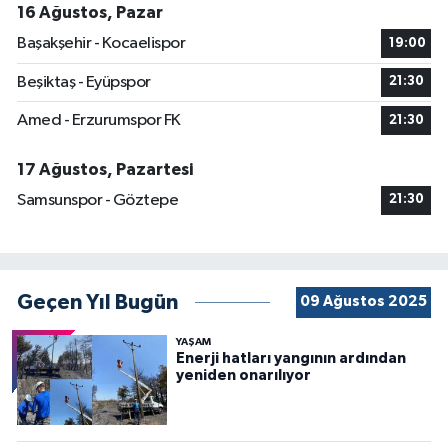
16 Ağustos, Pazar
Başakşehir - Kocaelispor
19:00
Beşiktaş - Eyüpspor
21:30
Amed - Erzurumspor FK
21:30
17 Ağustos, Pazartesi
Samsunspor - Göztepe
21:30
Geçen Yıl Bugün
09 Ağustos 2025
YAŞAM
Enerji hatları yangının ardından
yeniden onarılıyor