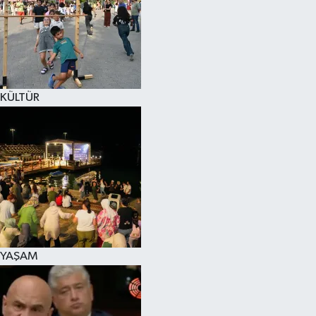
SPOR
KÜLTÜR SANAT
FRAGMANLAR
KÜLTÜR
YAŞAM