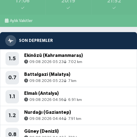
17:06
20:19
21:52
Aylık Vakitler
SON DEPREMLER
Ekinözü (Kahramanmaraş)
1.5
09.08.2026 05:23
7.02 km
Battalgazi (Malatya)
0.7
09.08.2026 05:22
7 km
Elmalı (Antalya)
1.1
09.08.2026 04:56
6.91 km
Nurdağı (Gaziantep)
1.2
09.08.2026 04:44
7.91 km
Güney (Denizli)
0.8