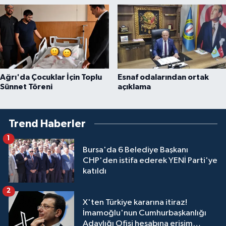
Ağrı'da Çocuklar İçin Toplu
Esnaf odalarından ortak
Sünnet Töreni
açıklama
Trend Haberler
1
Bursa'da 6 Belediye Başkanı
CHP'den istifa ederek YENİ Parti'ye
katıldı
2
X'ten Türkiye kararına itiraz!
İmamoğlu'nun Cumhurbaşkanlığı
Adaylığı Ofisi hesabına erişim