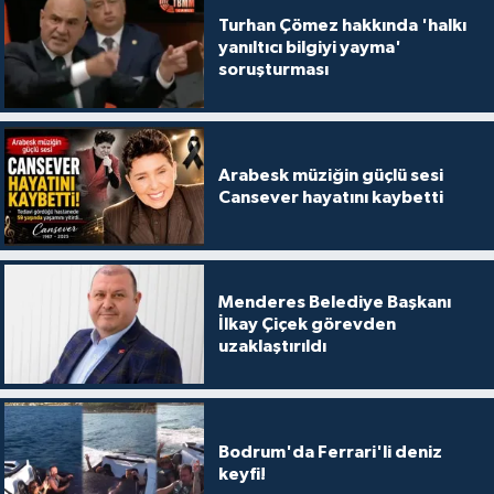
Turhan Çömez hakkında 'halkı
yanıltıcı bilgiyi yayma'
soruşturması
Arabesk müziğin güçlü sesi
Cansever hayatını kaybetti
Menderes Belediye Başkanı
İlkay Çiçek görevden
uzaklaştırıldı
Bodrum'da Ferrari'li deniz
keyfi!