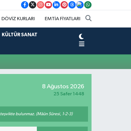
DÖVİZ KURLARI
EMTİA FİYATLARI
KÜLTÜR SANAT
8 Ağustos 2026
25 Safer 1448
n teşvikte bulunmaz. (Mâûn Sûresi, 1-2-3)