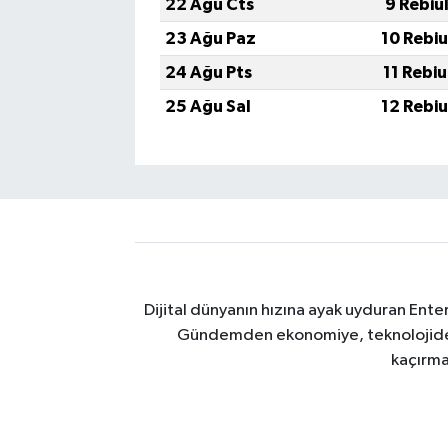
22 Ağu Cts
9 Rebiu
23 Ağu Paz
10 Rebi
24 Ağu Pts
11 Rebi
25 Ağu Sal
12 Rebi
Dijital dünyanın hızına ayak uyduran Enter
Gündemden ekonomiye, teknolojiden y
kaçırma