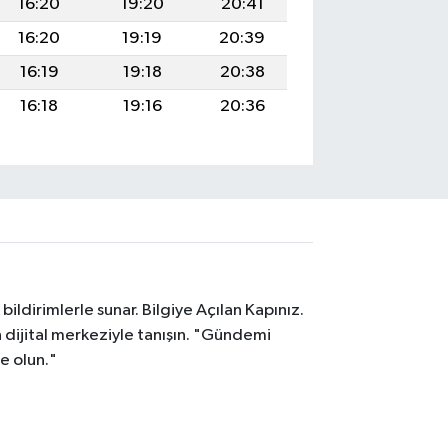
16:20
19:20
20:41
16:20
19:19
20:39
16:19
19:18
20:38
16:18
19:16
20:36
ildirimlerle sunar. Bilgiye Açılan Kapınız.
dijital merkeziyle tanışın. "Gündemi
e olun."