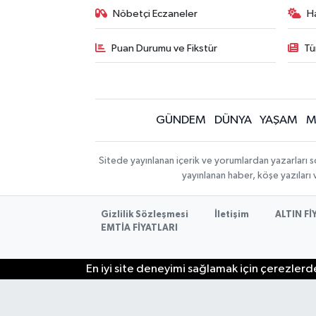
Nöbetçi Eczaneler
H
Puan Durumu ve Fikstür
Tü
GÜNDEM
DÜNYA
YAŞAM
M
Sitede yayınlanan içerik ve yorumlardan yazarları s
yayınlanan haber, köşe yazıları
Gizlilik Sözleşmesi
İletişim
ALTIN Fİ
EMTİA FİYATLARI
En iyi site deneyimi sağlamak için çerezlerde