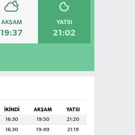
AKŞAM
YATSI
19:37
21:02
İKINDI
AKŞAM
YATSI
16:30
19:50
21:20
16:30
19:49
21:19