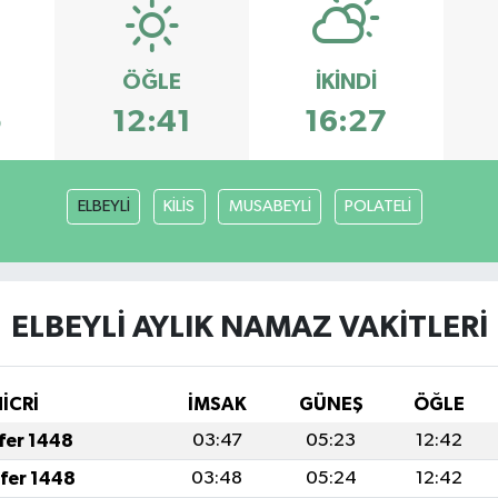
ÖĞLE
İKINDI
5
12:41
16:27
ELBEYLİ
KİLİS
MUSABEYLİ
POLATELİ
ELBEYLİ AYLIK NAMAZ VAKITLERI
İCRİ
İMSAK
GÜNEŞ
ÖĞLE
afer 1448
03:47
05:23
12:42
afer 1448
03:48
05:24
12:42