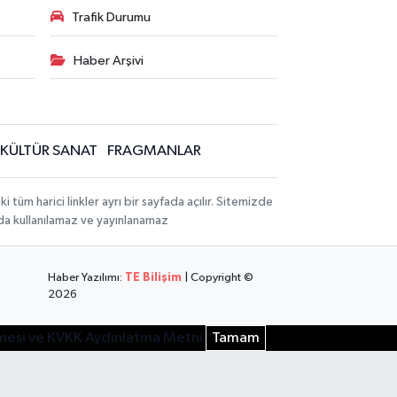
Trafik Durumu
Haber Arşivi
KÜLTÜR SANAT
FRAGMANLAR
üm harici linkler ayrı bir sayfada açılır. Sitemizde
mda kullanılamaz ve yayınlanamaz
Haber Yazılımı:
TE Bilişim
| Copyright ©
2026
şmesi ve KVKK Aydınlatma Metni
Tamam