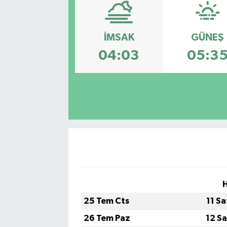
SPOR
İMSAK
GÜNEŞ
KÜLTÜR SANAT
04:03
05:3
FRAGMANLAR
H
25 Tem Cts
11 S
26 Tem Paz
12 S