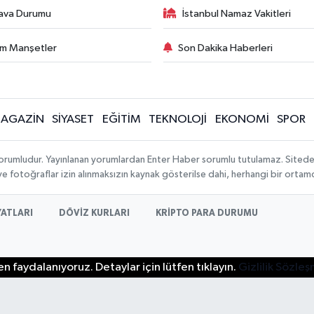
ava Durumu
İstanbul Namaz Vakitleri
m Manşetler
Son Dakika Haberleri
AGAZİN
SİYASET
EĞİTİM
TEKNOLOJİ
EKONOMİ
SPOR
orumludur. Yayınlanan yorumlardan Enter Haber sorumlu tutulamaz. Sitedeki t
 ve fotoğraflar izin alınmaksızın kaynak gösterilse dahi, herhangi bir orta
YATLARI
DÖVİZ KURLARI
KRİPTO PARA DURUMU
n faydalanıyoruz. Detaylar için lütfen tıklayın.
Gizlilik Sözle