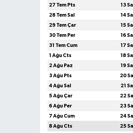
27 Tem Pts
13 S
28 Tem Sal
14 S
29 Tem Çar
15 S
30 Tem Per
16 S
31 Tem Cum
17 S
1 Ağu Cts
18 S
2 Ağu Paz
19 S
3 Ağu Pts
20 Sa
4 Ağu Sal
21 S
5 Ağu Çar
22 Sa
6 Ağu Per
23 Sa
7 Ağu Cum
24 Sa
8 Ağu Cts
25 Sa