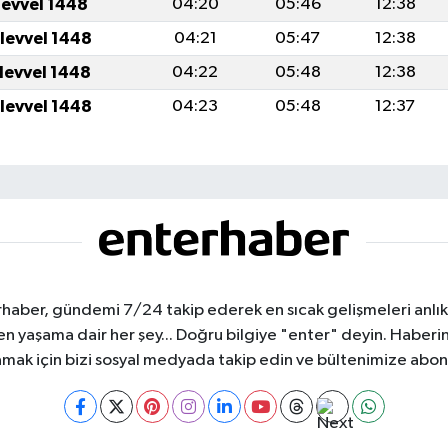
levvel 1448
04:20
05:46
12:38
ulevvel 1448
04:21
05:47
12:38
ulevvel 1448
04:22
05:48
12:38
ulevvel 1448
04:23
05:48
12:37
haber, gündemi 7/24 takip ederek en sıcak gelişmeleri anlık b
aşama dair her şey... Doğru bilgiye "enter" deyin. Haberin 
mak için bizi sosyal medyada takip edin ve bültenimize abon