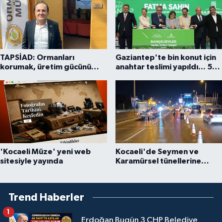
TAPSİAD: Ormanları
Gaziantep'te bin konut için
korumak, üretim gücünü
anahtar teslimi yapıldı... 5
korumaktır
bin konutluk projeye temel
'Kocaeli Müze' yeni web
Kocaeli'de Seymen ve
sitesiyle yayında
Karamürsel tünellerine
konfor dokunuşu
Trend Haberler
1
Erdoğan Bugün 3 CHP Belediye