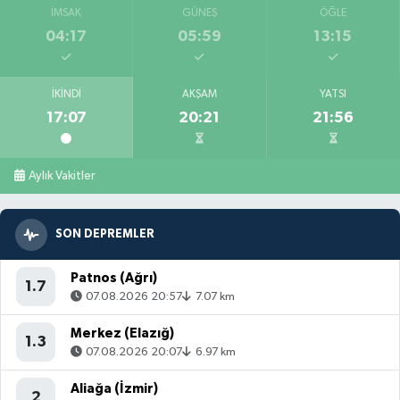
İMSAK
GÜNEŞ
ÖĞLE
04:17
05:59
13:15
İKINDI
AKŞAM
YATSI
17:07
20:21
21:56
Aylık Vakitler
SON DEPREMLER
Patnos (Ağrı)
1.7
07.08.2026 20:57
7.07 km
Merkez (Elazığ)
1.3
07.08.2026 20:07
6.97 km
Aliağa (İzmir)
2