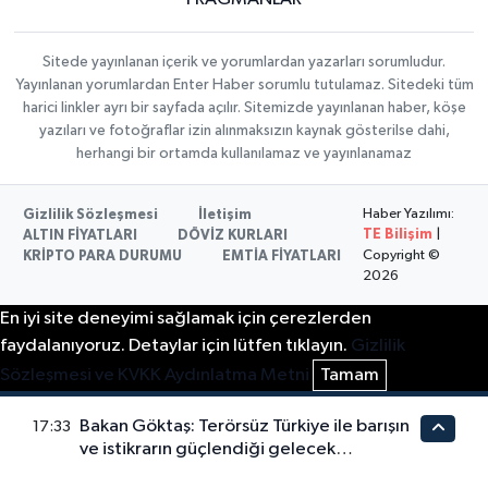
Sitede yayınlanan içerik ve yorumlardan yazarları sorumludur.
Yayınlanan yorumlardan Enter Haber sorumlu tutulamaz. Sitedeki tüm
harici linkler ayrı bir sayfada açılır. Sitemizde yayınlanan haber, köşe
yazıları ve fotoğraflar izin alınmaksızın kaynak gösterilse dahi,
herhangi bir ortamda kullanılamaz ve yayınlanamaz
Haber Yazılımı:
Gizlilik Sözleşmesi
İletişim
TE Bilişim
|
ALTIN FİYATLARI
DÖVİZ KURLARI
Copyright ©
KRİPTO PARA DURUMU
EMTİA FİYATLARI
2026
En iyi site deneyimi sağlamak için çerezlerden
faydalanıyoruz. Detaylar için lütfen tıklayın.
Gizlilik
Sözleşmesi ve KVKK Aydınlatma Metni
Tamam
Bakan Göktaş: Terörsüz Türkiye ile barışın
17:33
ve istikrarın güçlendiği gelecek
hedefliyoruz