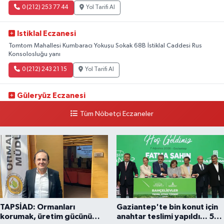
0 (212) 253 77 44
Yol Tarifi Al
Istiklal Eczanesi
Tomtom Mahallesi Kumbaracı Yokuşu Sokak 68B İstiklal Caddesi Rus
Konsolosluğu yanı
0 (212) 243 21 15
Yol Tarifi Al
Güleryüz Eczanesi
Piripaşa Mahallesi Şaban Deresi Sokak 7 D Koç Müzesi Arkası-
Tüm Nöbetçi Eczaneler
kalaycıbahçe Meydana Doğru
0 (212) 369 95 85
Yol Tarifi Al
TAPSİAD: Ormanları
Gaziantep'te bin konut için
korumak, üretim gücünü
anahtar teslimi yapıldı... 5