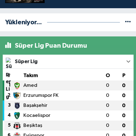
Yükleniyor...
Süper Lig Puan Durumu
Süper Lig
#
Takım
O
P
1
Amed
0
0
2
Erzurumspor FK
0
0
3
Başakşehir
0
0
4
Kocaelispor
0
0
5
Beşiktaş
0
0
6
Eyüpspor
0
0