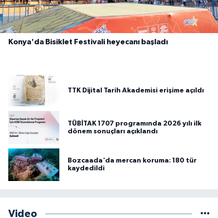
Konya'da Bisiklet Festivali heyecanı başladı
TTK Dijital Tarih Akademisi erişime açıldı
TÜBİTAK 1707 programında 2026 yılı ilk
dönem sonuçları açıklandı
Bozcaada'da mercan koruma: 180 tür
kaydedildi
Video