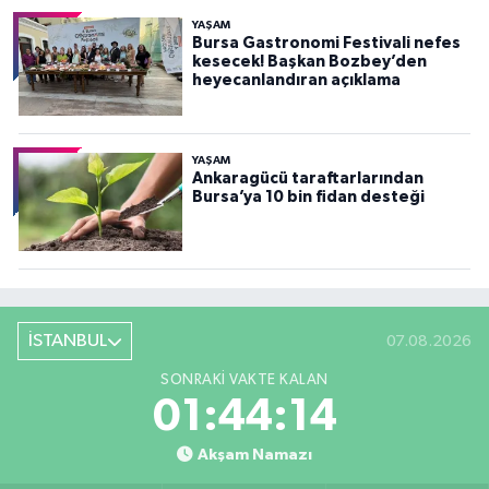
YAŞAM
Bursa Gastronomi Festivali nefes
kesecek! Başkan Bozbey’den
heyecanlandıran açıklama
YAŞAM
Ankaragücü taraftarlarından
Bursa’ya 10 bin fidan desteği
İSTANBUL
07.08.2026
SONRAKI VAKTE KALAN
01:44:12
Akşam Namazı