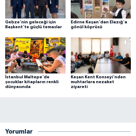
Gebze'nin geleceği için
Edirne Keşan'dan Elazığ'a
Başkent'te güçlü temaslar
gönül köprüsü
İstanbul Maltepe'de
Keşan Kent Konseyi'nden
çocuklar kitapların renkli
muhtarlara nezaket
dünyasında
ziyareti
Yorumlar