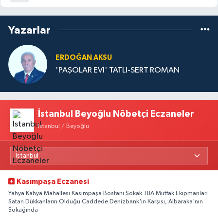
Yazarlar
ERDOĞAN AKSU
'PAŞOLAR EVİ' TATLI-SERT ROMAN
İstanbul Beyoğlu Nöbetçi Eczaneler
İstanbul / Beyoğlu
Kasımpaşa Eczanesi
Yahya Kahya Mahallesi Kasımpaşa Bostanı Sokak 18A Mutfak Ekipmanları
Satan Dükkanların Olduğu Caddede Denizbank'ın Karşısı, Albaraka'nın
Sokağında