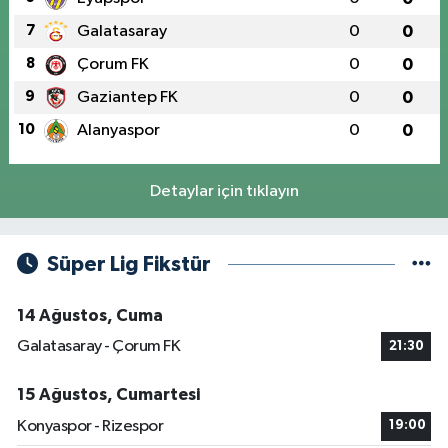
7
Galatasaray
0
0
8
Çorum FK
0
0
9
Gaziantep FK
0
0
10
Alanyaspor
0
0
Detaylar için tıklayın
Süper Lig Fikstür
14 Ağustos, Cuma
Galatasaray - Çorum FK
21:30
15 Ağustos, Cumartesi
Konyaspor - Rizespor
19:00