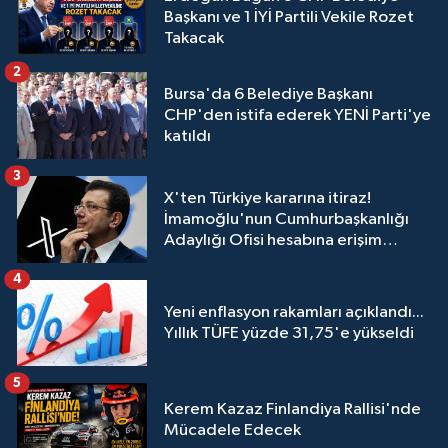
Başkanı ve 1 İYİ Partili Vekile Rozet
Takacak
2
Bursa'da 6 Belediye Başkanı
CHP'den istifa ederek YENİ Parti'ye
katıldı
3
X'ten Türkiye kararına itiraz!
İmamoğlu'nun Cumhurbaşkanlığı
Adaylığı Ofisi hesabına erişim
engeli mahkemeye taşındı
4
Yeni enflasyon rakamları açıklandı...
Yıllık TÜFE yüzde 31,75'e yükseldi
5
Kerem Kazaz Finlandiya Rallisi'nde
Mücadele Edecek