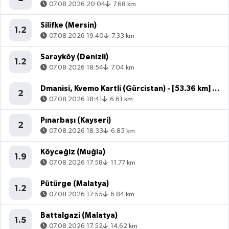
07.08.2026 20:04
7.68 km
Silifke (Mersin)
1.2
07.08.2026 19:40
7.33 km
Sarayköy (Denizli)
1.2
07.08.2026 18:54
7.04 km
Dmanisi, Kvemo Kartli (Gürcistan) - [53.36 km] Akyaka (Kars)
2
07.08.2026 18:41
6.61 km
Pınarbaşı (Kayseri)
2
07.08.2026 18:33
6.85 km
Köyceğiz (Muğla)
1.9
07.08.2026 17:58
11.77 km
Pütürge (Malatya)
1.2
07.08.2026 17:55
6.84 km
Battalgazi (Malatya)
1.5
07.08.2026 17:52
14.62 km