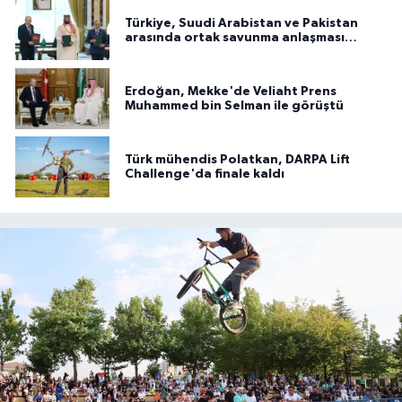
Türkiye, Suudi Arabistan ve Pakistan
arasında ortak savunma anlaşması
imzalandı
Erdoğan, Mekke'de Veliaht Prens
Muhammed bin Selman ile görüştü
Türk mühendis Polatkan, DARPA Lift
Challenge'da finale kaldı