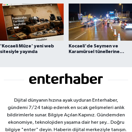
korumaktır
bin konutluk projeye temel
'Kocaeli Müze' yeni web
Kocaeli'de Seymen ve
sitesiyle yayında
Karamürsel tünellerine
konfor dokunuşu
Dijital dünyanın hızına ayak uyduran Enterhaber,
gündemi 7/24 takip ederek en sıcak gelişmeleri anlık
bildirimlerle sunar. Bilgiye Açılan Kapınız. Gündemden
ekonomiye, teknolojiden yaşama dair her şey... Doğru
bilgiye "enter" deyin. Haberin dijital merkeziyle tanışın.