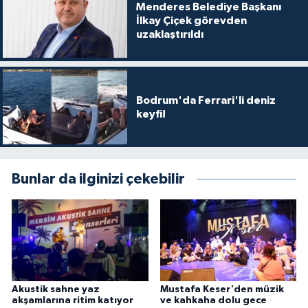
Menderes Belediye Başkanı
İlkay Çiçek görevden
uzaklaştırıldı
Bodrum'da Ferrari'li deniz
keyfi!
Bunlar da ilginizi çekebilir
Akustik sahne yaz
Mustafa Keser'den müzik
akşamlarına ritim katıyor
ve kahkaha dolu gece