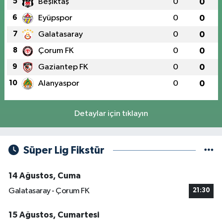
5
Beşiktaş
0
0
6
Eyüpspor
0
0
7
Galatasaray
0
0
8
Çorum FK
0
0
9
Gaziantep FK
0
0
10
Alanyaspor
0
0
Detaylar için tıklayın
Süper Lig Fikstür
14 Ağustos, Cuma
Galatasaray - Çorum FK
21:30
15 Ağustos, Cumartesi