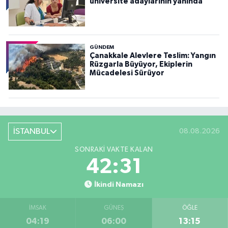
üniversite adaylarının yanında
GÜNDEM
Çanakkale Alevlere Teslim: Yangın
Rüzgarla Büyüyor, Ekiplerin
Mücadelesi Sürüyor
İSTANBUL
08.08.2026
SONRAKI VAKTE KALAN
42:29
İkindi Namazı
İMSAK
GÜNEŞ
ÖĞLE
04:19
06:00
13:15