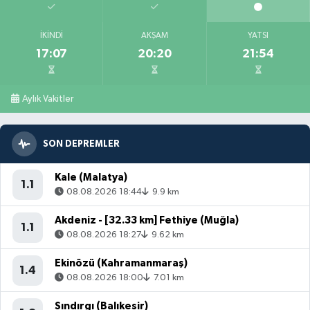
İKINDI
AKŞAM
YATSI
17:07
20:20
21:54
Aylık Vakitler
SON DEPREMLER
Kale (Malatya)
1.1
08.08.2026 18:44
9.9 km
Akdeniz - [32.33 km] Fethiye (Muğla)
1.1
08.08.2026 18:27
9.62 km
Ekinözü (Kahramanmaraş)
1.4
08.08.2026 18:00
7.01 km
Sındırgı (Balıkesir)