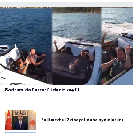
Bodrum'da Ferrari'li deniz keyfi!
Faili meçhul 2 cinayet daha aydınlatıldı