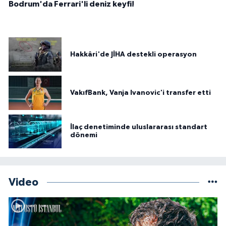
Bodrum'da Ferrari'li deniz keyfi!
Hakkâri'de JİHA destekli operasyon
VakıfBank, Vanja Ivanovic'i transfer etti
İlaç denetiminde uluslararası standart
dönemi
Video