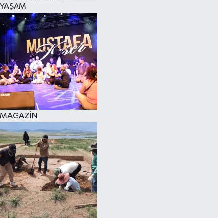
YAŞAM
SPOR
KÜLTÜR SANAT
FRAGMANLAR
MAGAZİN