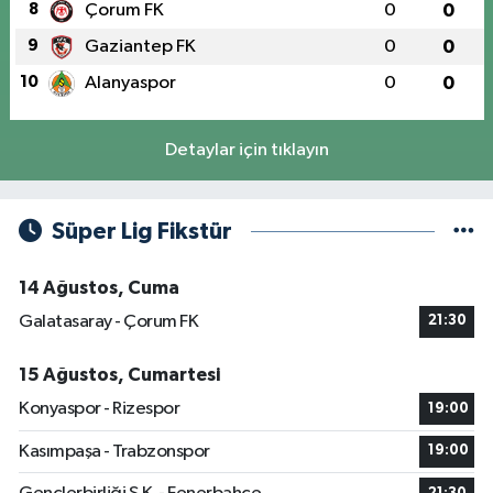
8
Çorum FK
0
0
9
Gaziantep FK
0
0
10
Alanyaspor
0
0
Detaylar için tıklayın
Süper Lig Fikstür
14 Ağustos, Cuma
Galatasaray - Çorum FK
21:30
15 Ağustos, Cumartesi
Konyaspor - Rizespor
19:00
Kasımpaşa - Trabzonspor
19:00