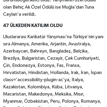
Bürümlüoğlu ikinci oldu.
Yarışmanın özel ödülü
olan Behiç Ak Özel Ödülü ise Muğla'dan Tuna
Ceylan'a verildi.
47 ÜLKEDEN KATILIM OLDU
Uluslararası Karikatür Yarışması'na Türkiye'nin yanı
sıra Almanya, Amerika, Arjantin, Avustralya,
Azerbaycan, Bahreyn, Bangladeş, Belçika,
Brezilya, Bulgaristan, Cezayir, Çek Cumhuriyeti,
Çin, Endonezya, Estonya, Fas, Fransa,
Hırvatistan, Hindistan, Hollanda, Irak, İran, İspan
class='accessibility-plugin-ac'ya, İtalya,
Kazakistan, Kolombiya, Küba, Litvanya,
Macaristan, Makedonya, Meksika, Mısır,
Myanmar, Özbekistan, Peru, Polonya, Romanya,