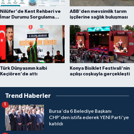
Nilüfer'de Kent Rehberi ve
ABB'den mevsimlik tarım
İmar Durumu Sorgulama
işçilerine sağlık buluşması
yenilendi
Türk Dünyasının kalbi
Konya Bisiklet Festivali'nin
Keçiören'de attı
açılışı coşkuyla gerçekleşti
Trend Haberler
1
Bursa'da 6 Belediye Başkanı
CHP'den istifa ederek YENİ Parti'ye
katıldı