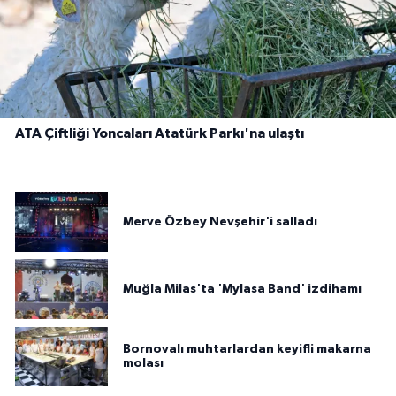
ATA Çiftliği Yoncaları Atatürk Parkı'na ulaştı
Merve Özbey Nevşehir'i salladı
Muğla Milas'ta 'Mylasa Band' izdihamı
Bornovalı muhtarlardan keyifli makarna
molası