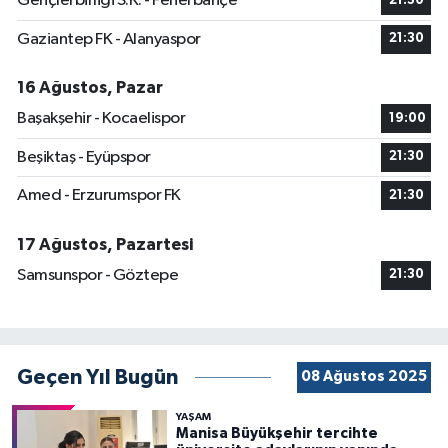
Gençlerbirliği S.K. - Fenerbahçe
21:30
Gaziantep FK - Alanyaspor
21:30
16 Ağustos, Pazar
Başakşehir - Kocaelispor
19:00
Beşiktaş - Eyüpspor
21:30
Amed - Erzurumspor FK
21:30
17 Ağustos, Pazartesi
Samsunspor - Göztepe
21:30
Geçen Yıl Bugün
08 Ağustos 2025
YAŞAM
Manisa Büyükşehir tercihte