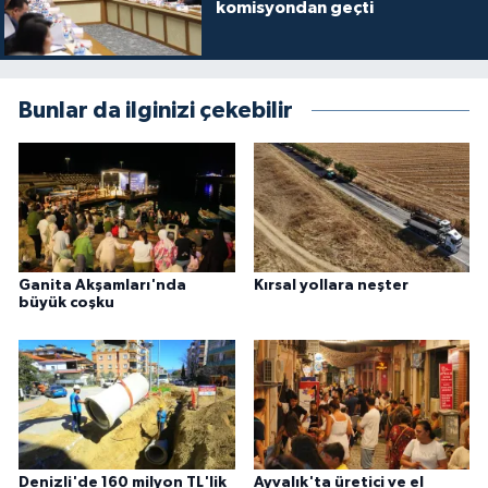
komisyondan geçti
Bunlar da ilginizi çekebilir
Ganita Akşamları'nda
Kırsal yollara neşter
büyük coşku
Denizli'de 160 milyon TL'lik
Ayvalık'ta üretici ve el