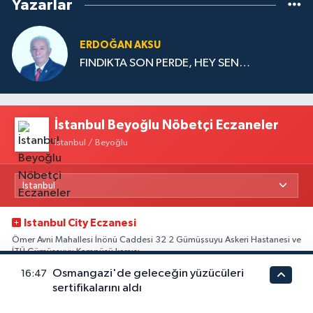
Yazarlar
ERDOĞAN AKSU
FINDIKTA SON PERDE, HEY SEN…
İstanbul Beyoğlu Nöbetçi Eczaneler
İstanbul / Beyoğlu
Istanbul City Eczanesi
Ömer Avni Mahallesi İnönü Caddesi 32 2 Gümüşsuyu Askeri Hastanesi ve
İTÜ Gümüşsuyu Kampüsü karşısı
Osmangazi'de geleceğin yüzücüleri
16:47
0 (212) 252 00 93
Yol Tarifi Al
sertifikalarını aldı
Hasköy Eczanesi