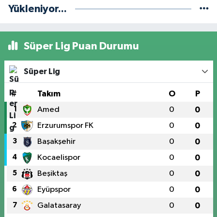
Yükleniyor...
Süper Lig Puan Durumu
Süper Lig
#
Takım
O
P
1
Amed
0
0
2
Erzurumspor FK
0
0
3
Başakşehir
0
0
4
Kocaelispor
0
0
5
Beşiktaş
0
0
6
Eyüpspor
0
0
7
Galatasaray
0
0