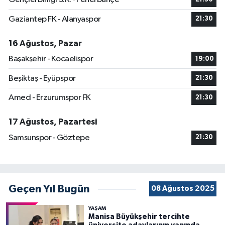
Gaziantep FK - Alanyaspor
21:30
16 Ağustos, Pazar
Başakşehir - Kocaelispor
19:00
Beşiktaş - Eyüpspor
21:30
Amed - Erzurumspor FK
21:30
17 Ağustos, Pazartesi
Samsunspor - Göztepe
21:30
Geçen Yıl Bugün
08 Ağustos 2025
YAŞAM
Manisa Büyükşehir tercihte