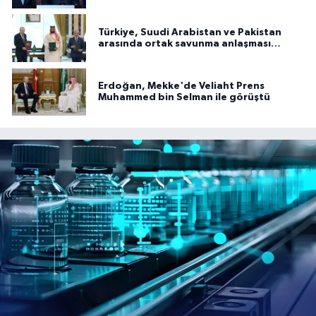
Türkiye, Suudi Arabistan ve Pakistan
arasında ortak savunma anlaşması
imzalandı
Erdoğan, Mekke'de Veliaht Prens
Muhammed bin Selman ile görüştü