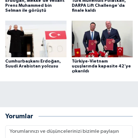
Erdoğan, Mekke'de Veliaht
Türk mühendis Polatkan,
Prens Muhammed bin
DARPA Lift Challenge'da
Selman ile görüştü
finale kaldı
Cumhurbaşkanı Erdoğan,
Türkiye-Vietnam
Suudi Arabistan yolcusu
uçuşlarında kapasite 42'ye
çıkarıldı
Yorumlar