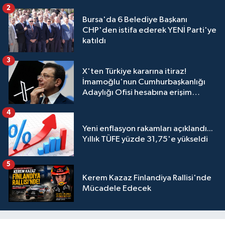
2
Bursa'da 6 Belediye Başkanı
CHP'den istifa ederek YENİ Parti'ye
katıldı
3
X'ten Türkiye kararına itiraz!
İmamoğlu'nun Cumhurbaşkanlığı
Adaylığı Ofisi hesabına erişim
engeli mahkemeye taşındı
4
Yeni enflasyon rakamları açıklandı...
Yıllık TÜFE yüzde 31,75'e yükseldi
5
Kerem Kazaz Finlandiya Rallisi'nde
Mücadele Edecek