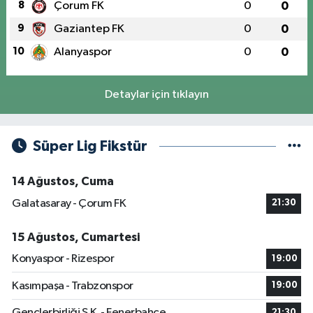
8
Çorum FK
0
0
9
Gaziantep FK
0
0
10
Alanyaspor
0
0
Detaylar için tıklayın
Süper Lig Fikstür
14 Ağustos, Cuma
Galatasaray - Çorum FK
21:30
15 Ağustos, Cumartesi
Konyaspor - Rizespor
19:00
Kasımpaşa - Trabzonspor
19:00
Gençlerbirliği S.K. - Fenerbahçe
21:30