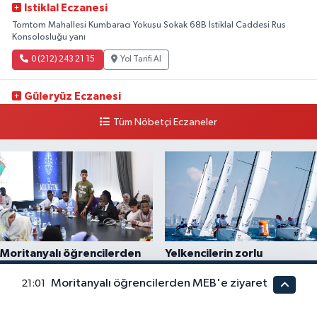
Istiklal Eczanesi
Tomtom Mahallesi Kumbaracı Yokuşu Sokak 68B İstiklal Caddesi Rus
Konsolosluğu yanı
0 (212) 243 21 15
Yol Tarifi Al
Güleryüz Eczanesi
Piripaşa Mahallesi Şaban Deresi Sokak 7 D Koç Müzesi Arkası-
Tüm Nöbetçi Eczaneler
kalaycıbahçe Meydana Doğru
0 (212) 369 95 85
Yol Tarifi Al
Moritanyalı öğrencilerden
Yelkencilerin zorlu
MEB'e ziyaret
mücadelesi ilk günde nefes
kesti
Moritanyalı öğrencilerden MEB'e ziyaret
21:01