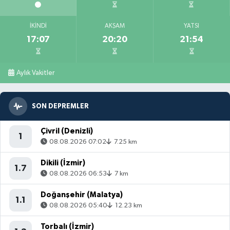
İKINDI
AKŞAM
YATSI
17:07
20:20
21:54
Aylık Vakitler
SON DEPREMLER
Çivril (Denizli)
1
08.08.2026 07:02
7.25 km
Dikili (İzmir)
1.7
08.08.2026 06:53
7 km
Doğanşehir (Malatya)
1.1
08.08.2026 05:40
12.23 km
Torbalı (İzmir)