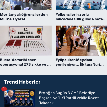
Moritanyalı öğrencilerden
Yelkencilerin zorlu
MEB'e ziyaret
mücadelesi ilk günde nefes
kesti
Bursa'da tarihi eser
Eyüpsultan Meydanı
operasyonu! 273 sikke ve 18
yenileniyor... İlk taşı Nuri
obje ele geçirildi
Aslan koydu
Trend Haberler
1
Erdoğan Bugün 3 CHP Belediye
Başkanı ve 1 İYİ Partili Vekile Rozet
Takacak