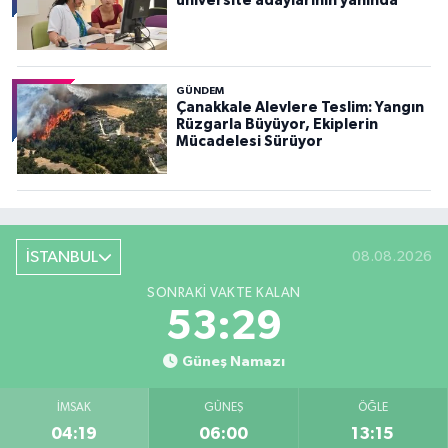
üniversite adaylarının yanında
GÜNDEM
Çanakkale Alevlere Teslim: Yangın
Rüzgarla Büyüyor, Ekiplerin
Mücadelesi Sürüyor
İSTANBUL
08.08.2026
SONRAKI VAKTE KALAN
53:27
Güneş Namazı
İMSAK
GÜNEŞ
ÖĞLE
04:19
06:00
13:15