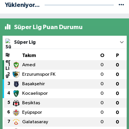
Yükleniyor...
Süper Lig Puan Durumu
Süper Lig
#
Takım
O
P
1
Amed
0
0
2
Erzurumspor FK
0
0
3
Başakşehir
0
0
4
Kocaelispor
0
0
5
Beşiktaş
0
0
6
Eyüpspor
0
0
7
Galatasaray
0
0