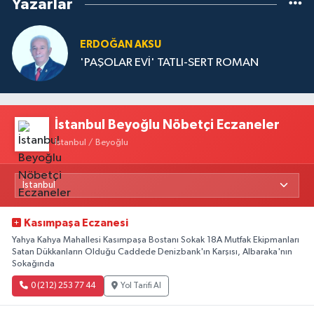
Yazarlar
ERDOĞAN AKSU
'PAŞOLAR EVİ' TATLI-SERT ROMAN
İstanbul Beyoğlu Nöbetçi Eczaneler
İstanbul / Beyoğlu
Kasımpaşa Eczanesi
Yahya Kahya Mahallesi Kasımpaşa Bostanı Sokak 18A Mutfak Ekipmanları
Satan Dükkanların Olduğu Caddede Denizbank'ın Karşısı, Albaraka'nın
Sokağında
0 (212) 253 77 44
Yol Tarifi Al