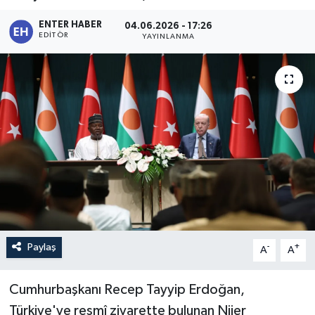
ENTER HABER
04.06.2026 - 17:26
EDITÖR
YAYINLANMA
Paylaş
-
+
A
A
Cumhurbaşkanı Recep Tayyip Erdoğan,
Türkiye'ye resmî ziyarette bulunan Nijer