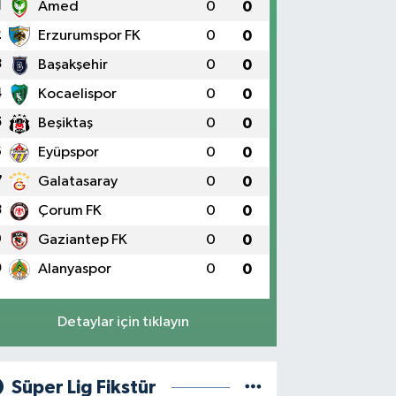
1
Amed
0
0
2
Erzurumspor FK
0
0
3
Başakşehir
0
0
4
Kocaelispor
0
0
5
Beşiktaş
0
0
6
Eyüpspor
0
0
7
Galatasaray
0
0
8
Çorum FK
0
0
9
Gaziantep FK
0
0
0
Alanyaspor
0
0
Detaylar için tıklayın
Süper Lig Fikstür