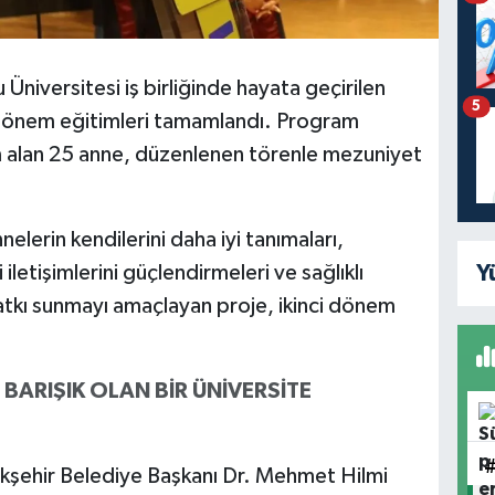
Üniversitesi iş birliğinde hayata geçirilen
5
i dönem eğitimleri tamamlandı. Program
 alan 25 anne, düzenlenen törenle mezuniyet
lerin kendilerini daha iyi tanımaları,
Y
 iletişimlerini güçlendirmeleri ve sağlıklı
katkı sunmayı amaçlayan proje, ikinci dönem
E BARIŞIK OLAN BİR ÜNİVERSİTE
şehir Belediye Başkanı Dr. Mehmet Hilmi