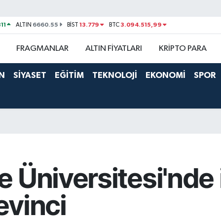
11
6660.55
13.779
3.094.515,99
ALTIN
BİST
BTC
FRAGMANLAR
ALTIN FİYATLARI
KRİPTO PARA
N
SİYASET
EĞİTİM
TEKNOLOJİ
EKONOMİ
SPOR
 Üniversitesi'nde
evinci