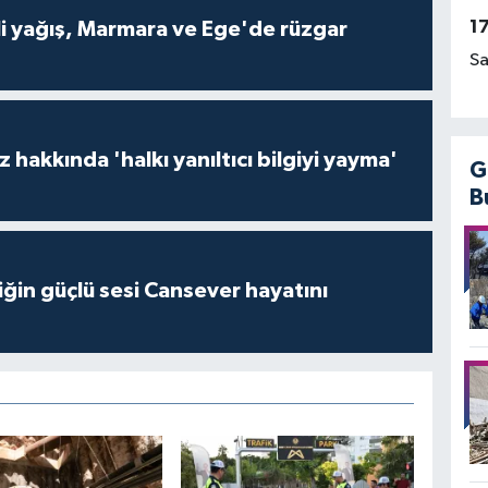
1
li yağış, Marmara ve Ege'de rüzgar
Sa
hakkında 'halkı yanıltıcı bilgiyi yayma'
G
B
ğin güçlü sesi Cansever hayatını