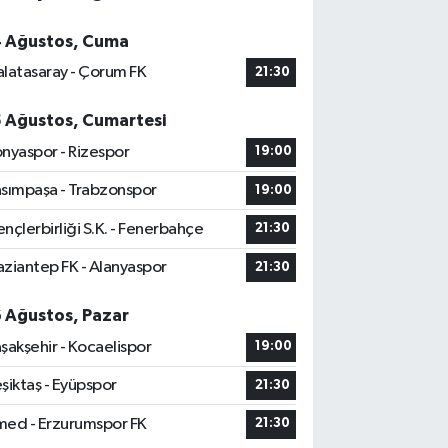
4 Ağustos, Cuma
latasaray - Çorum FK
21:30
5 Ağustos, Cumartesi
nyaspor - Rizespor
19:00
sımpaşa - Trabzonspor
19:00
nçlerbirliği S.K. - Fenerbahçe
21:30
ziantep FK - Alanyaspor
21:30
6 Ağustos, Pazar
şakşehir - Kocaelispor
19:00
şiktaş - Eyüpspor
21:30
ed - Erzurumspor FK
21:30