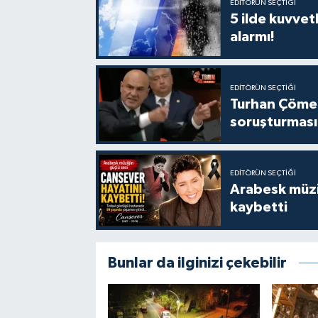
EDITÖRÜN SEÇTIĞI
5 ilde kuvvet
alarmı!
EDITÖRÜN SEÇTIĞI
Turhan Çömez 
soruşturması
EDITÖRÜN SEÇTIĞI
Arabesk müzi
kaybetti
Bunlar da ilginizi çekebilir