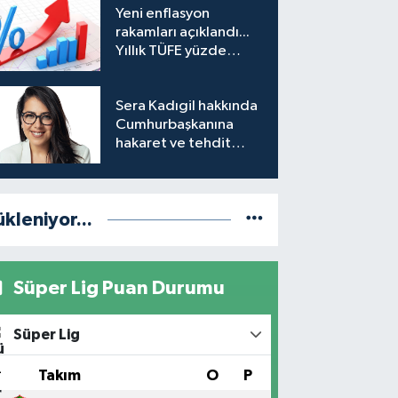
Yeni enflasyon
engeli mahkemeye
rakamları açıklandı...
taşındı
Yıllık TÜFE yüzde
31,75'e yükseldi
Sera Kadıgil hakkında
Cumhurbaşkanına
hakaret ve tehdit
soruşturması
ükleniyor...
Süper Lig Puan Durumu
Süper Lig
#
Takım
O
P