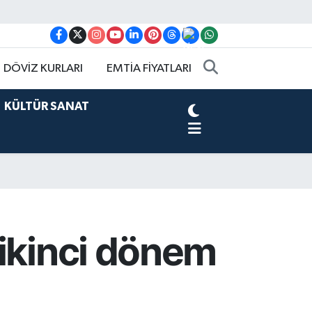
DÖVİZ KURLARI
EMTİA FİYATLARI
KÜLTÜR SANAT
 ikinci dönem