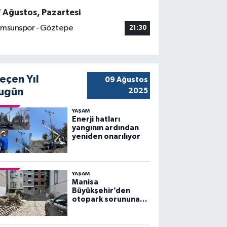
7 Ağustos, Pazartesi
msunspor - Göztepe
21:30
eçen Yıl
09 Ağustos
ugün
2025
YAŞAM
Enerji hatları
yangının ardından
yeniden onarılıyor
YAŞAM
Manisa
Büyükşehir’den
otopark sorununa
çözüm