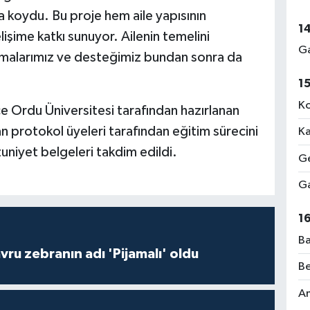
a koydu. Bu proje hem aile yapısının
1
şime katkı sunuyor. Ailenin temelini
Ga
ışmalarımız ve desteğimiz bundan sonra da
1
Ko
Ordu Üniversitesi tarafından hazırlanan
dan protokol üyeleri tarafından eğitim sürecini
Ka
niyet belgeleri takdim edildi.
Ge
Ga
1
Ba
ru zebranın adı 'Pijamalı' oldu
Be
Am