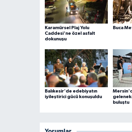
Karamürsel Plaj Yolu
Buca Me
Caddesi'ne özel asfalt
dokunuşu
Balıkesir'de edebiyatın
Mersin'd
iyileştirici gücü konuşuldu
geleneks
buluştu
Yorumlar