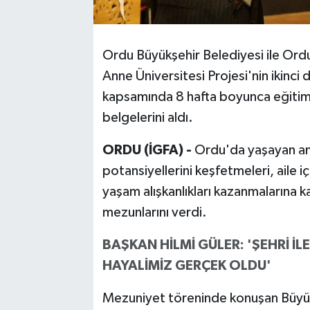
Ordu Büyükşehir Belediyesi ile Ordu 
Anne Üniversitesi Projesi'nin ikinc
kapsamında 8 hafta boyunca eğitim
belgelerini aldı.
ORDU (İGFA) -
Ordu'da yaşayan anne
potansiyellerini keşfetmeleri, aile içi
yaşam alışkanlıkları kazanmalarına 
mezunlarını verdi.
BAŞKAN HİLMİ GÜLER: 'ŞEHRİ İL
HAYALİMİZ GERÇEK OLDU'
Mezuniyet töreninde konuşan Büyük