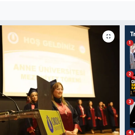
T
1
2
3
4