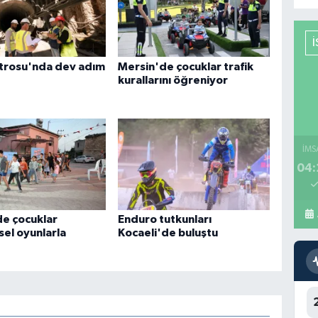
trosu'nda dev adım
Mersin'de çocuklar trafik
kurallarını öğreniyor
İMS
04:
e çocuklar
Enduro tutkunları
el oyunlarla
Kocaeli'de buluştu