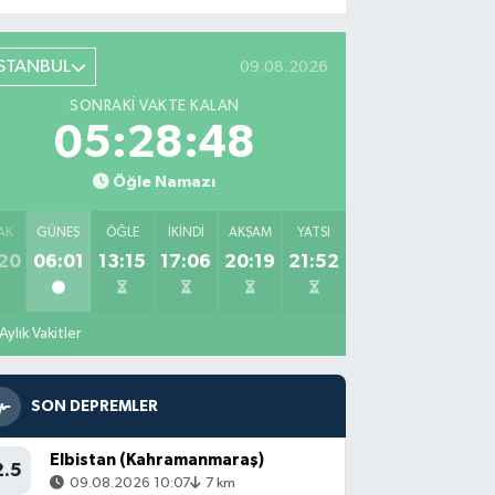
İSTANBUL
09.08.2026
SONRAKI VAKTE KALAN
05:28:46
Öğle Namazı
AK
GÜNEŞ
ÖĞLE
İKINDI
AKŞAM
YATSI
20
06:01
13:15
17:06
20:19
21:52
Aylık Vakitler
SON DEPREMLER
Elbistan (Kahramanmaraş)
2.5
09.08.2026 10:07
7 km