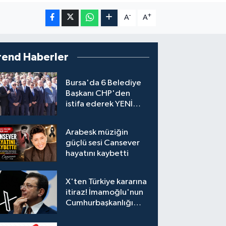
-
+
A
A
rend Haberler
Bursa'da 6 Belediye
Başkanı CHP'den
istifa ederek YENİ
Parti'ye katıldı
Arabesk müziğin
güçlü sesi Cansever
hayatını kaybetti
X'ten Türkiye kararına
itiraz! İmamoğlu'nun
Cumhurbaşkanlığı
Adaylığı Ofisi
hesabına erişim