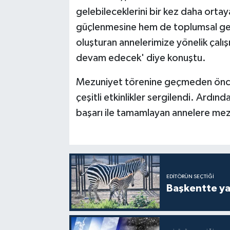
gelebileceklerini bir kez daha ortay
güçlenmesine hem de toplumsal geli
oluşturan annelerimize yönelik çal
devam edecek' diye konuştu.
Mezuniyet törenine geçmeden önce 
çeşitli etkinlikler sergilendi. Ardın
başarı ile tamamlayan annelere mezu
EDITÖRÜN SEÇTIĞI
Başkentte yav