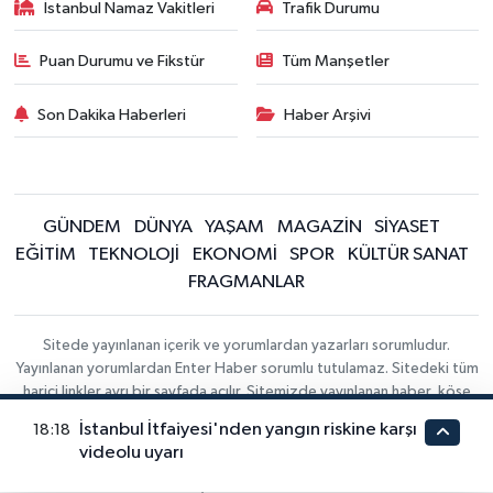
İstanbul Namaz Vakitleri
Trafik Durumu
Puan Durumu ve Fikstür
Tüm Manşetler
Son Dakika Haberleri
Haber Arşivi
GÜNDEM
DÜNYA
YAŞAM
MAGAZİN
SİYASET
EĞİTİM
TEKNOLOJİ
EKONOMİ
SPOR
KÜLTÜR SANAT
FRAGMANLAR
Sitede yayınlanan içerik ve yorumlardan yazarları sorumludur.
Yayınlanan yorumlardan Enter Haber sorumlu tutulamaz. Sitedeki tüm
harici linkler ayrı bir sayfada açılır. Sitemizde yayınlanan haber, köşe
yazıları ve fotoğraflar izin alınmaksızın kaynak gösterilse dahi,
İstanbul İtfaiyesi'nden yangın riskine karşı
18:18
herhangi bir ortamda kullanılamaz ve yayınlanamaz
videolu uyarı