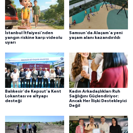
İstanbul İtfaiyesi'nden
Samsun'da Alaçam'a yeni
yangın riskine karşı videolu
yaşam alanı kazandırıldı
uyarı
Balıkesir'de Kepsut'a Kent
Kadın Arkadaşlıkları Ruh
Lokantası ve altyapı
Sağlığını Güçlendiriyor:
desteği
Ancak Her İlişki Destekleyici
Değil