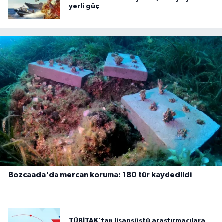
yerli güç
Bozcaada'da mercan koruma: 180 tür kaydedildi
TÜBİTAK'tan lisansüstü araştırmacılara