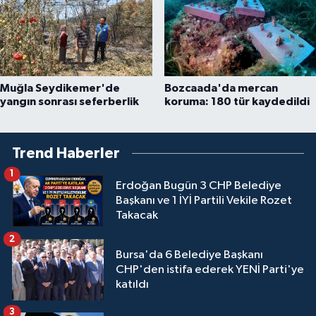
Muğla Seydikemer'de
Bozcaada'da mercan
yangın sonrası seferberlik
koruma: 180 tür kaydedildi
Trend Haberler
1
Erdoğan Bugün 3 CHP Belediye
Başkanı ve 1 İYİ Partili Vekile Rozet
Takacak
2
Bursa'da 6 Belediye Başkanı
CHP'den istifa ederek YENİ Parti'ye
katıldı
3