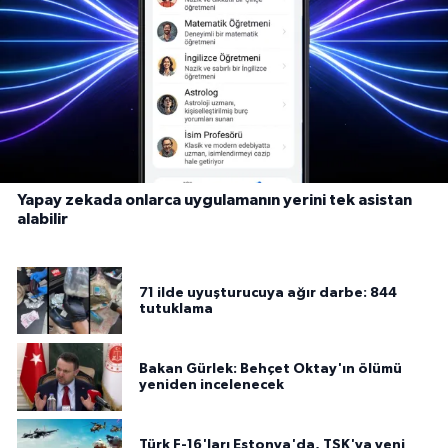
Yapay zekada onlarca uygulamanın yerini tek asistan
alabilir
71 ilde uyuşturucuya ağır darbe: 844
tutuklama
Bakan Gürlek: Behçet Oktay'ın ölümü
yeniden incelenecek
Türk F-16'ları Estonya'da, TSK'ya yeni