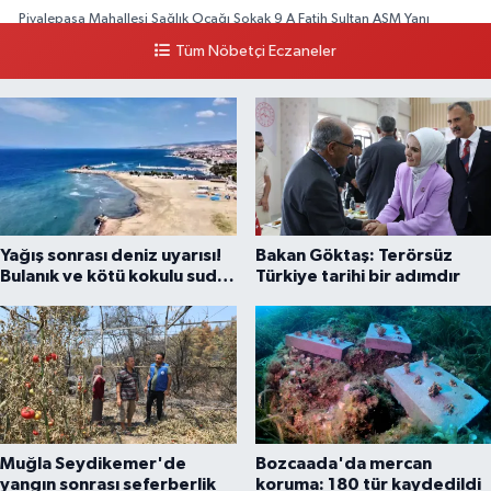
Piyalepaşa Mahallesi Sağlık Ocağı Sokak 9 A Fatih Sultan ASM Yanı
Tüm Nöbetçi Eczaneler
0 (212) 297 30 13
Yol Tarifi Al
Yağış sonrası deniz uyarısı!
Bakan Göktaş: Terörsüz
Bulanık ve kötü kokulu suda
Türkiye tarihi bir adımdır
yüzmeyin
Muğla Seydikemer'de
Bozcaada'da mercan
yangın sonrası seferberlik
koruma: 180 tür kaydedildi