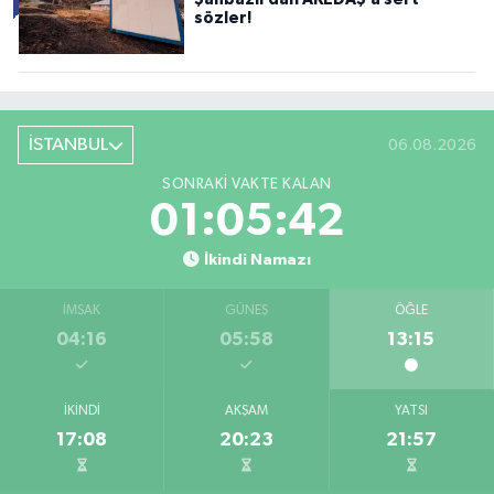
sözler!
İSTANBUL
06.08.2026
SONRAKI VAKTE KALAN
01:05:41
İkindi Namazı
İMSAK
GÜNEŞ
ÖĞLE
04:16
05:58
13:15
İKINDI
AKŞAM
YATSI
17:08
20:23
21:57