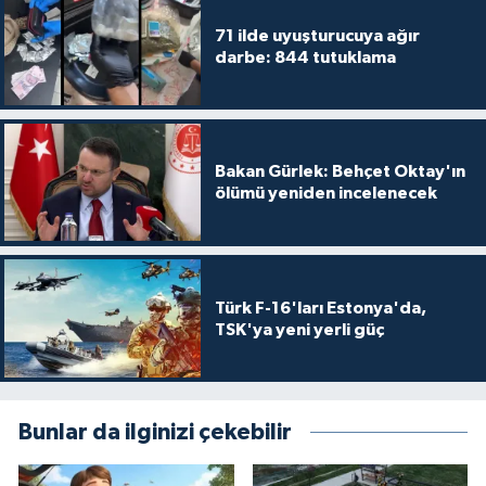
71 ilde uyuşturucuya ağır
darbe: 844 tutuklama
Bakan Gürlek: Behçet Oktay'ın
ölümü yeniden incelenecek
Türk F-16'ları Estonya'da,
TSK'ya yeni yerli güç
Bunlar da ilginizi çekebilir