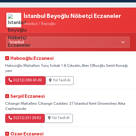
İstanbul Beyoğlu Nöbetçi Eczaneler
İstanbul / Beyoğlu
Halıcıoğlu Eczanesi
Halıcıoğlu Mahallesi Tunç Sokak 1 A Çıksalın,Alev Ofluoğlu Semt Konağı
yanı
0 (212) 369 45 49
Yol Tarifi Al
Serpil Eczanesi
Cihangir Mahallesi Cihangir Caddesi 37 İstanbul Kent Üniversitesi Arka
Cephesinde
0 (212) 251 26 83
Yol Tarifi Al
Ozan Eczanesi