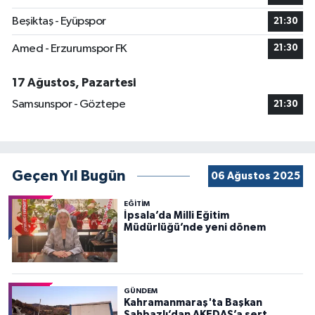
Beşiktaş - Eyüpspor
21:30
Amed - Erzurumspor FK
21:30
17 Ağustos, Pazartesi
Samsunspor - Göztepe
21:30
Geçen Yıl Bugün
06 Ağustos 2025
EĞİTİM
İpsala’da Milli Eğitim
Müdürlüğü’nde yeni dönem
GÜNDEM
Kahramanmaraş'ta Başkan
Şahbazlı’dan AKEDAŞ’a sert