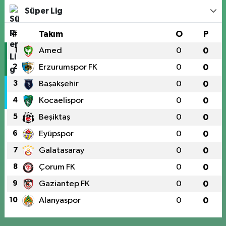
Süper Lig
#
Takım
O
P
1
Amed
0
0
2
Erzurumspor FK
0
0
3
Başakşehir
0
0
4
Kocaelispor
0
0
5
Beşiktaş
0
0
6
Eyüpspor
0
0
7
Galatasaray
0
0
8
Çorum FK
0
0
9
Gaziantep FK
0
0
10
Alanyaspor
0
0