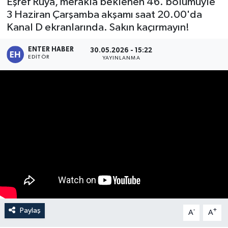
Eşref Rüya, merakla beklenen 46. bölümüyle
3 Haziran Çarşamba akşamı saat 20.00'da
SPOR
Kanal D ekranlarında. Sakın kaçırmayın!
KÜLTÜR SANAT
ENTER HABER
30.05.2026 - 15:22
EDITÖR
YAYINLANMA
FRAGMANLAR
Paylaş
-
+
A
A