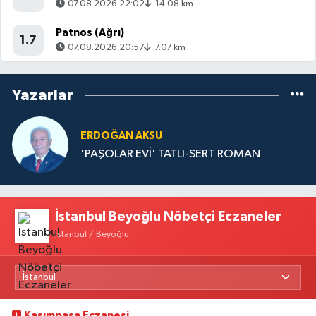
07.08.2026 22:02
14.08 km
Patnos (Ağrı)
1.7
07.08.2026 20:57
7.07 km
Yazarlar
ERDOĞAN AKSU
'PAŞOLAR EVİ' TATLI-SERT ROMAN
İstanbul Beyoğlu Nöbetçi Eczaneler
İstanbul / Beyoğlu
Kasımpaşa Eczanesi