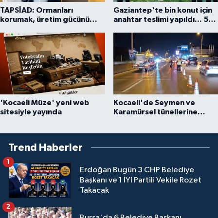
TAPSİAD: Ormanları
Gaziantep'te bin konut için
korumak, üretim gücünü
anahtar teslimi yapıldı... 5
korumaktır
bin konutluk projeye temel
'Kocaeli Müze' yeni web
Kocaeli'de Seymen ve
sitesiyle yayında
Karamürsel tünellerine
konfor dokunuşu
Trend Haberler
1
Erdoğan Bugün 3 CHP Belediye
Başkanı ve 1 İYİ Partili Vekile Rozet
Takacak
2
Bursa'da 6 Belediye Başkanı