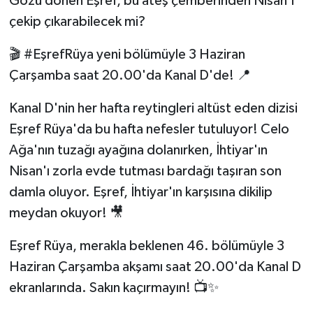
Gözü dönen Eşref, bu ateş çemberinden Nisan’ı
çekip çıkarabilecek mi?
🎬 #EşrefRüya yeni bölümüyle 3 Haziran
Çarşamba saat 20.00'da Kanal D'de! 📍
Kanal D'nin her hafta reytingleri altüst eden dizisi
Eşref Rüya'da bu hafta nefesler tutuluyor! Celo
Ağa'nın tuzağı ayağına dolanırken, İhtiyar'ın
Nisan'ı zorla evde tutması bardağı taşıran son
damla oluyor. Eşref, İhtiyar'ın karşısına dikilip
meydan okuyor! 🎥
Eşref Rüya, merakla beklenen 46. bölümüyle 3
Haziran Çarşamba akşamı saat 20.00'da Kanal D
ekranlarında. Sakın kaçırmayın! 📺✨