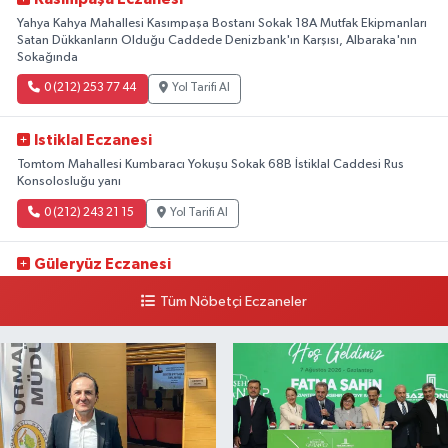
Yahya Kahya Mahallesi Kasımpaşa Bostanı Sokak 18A Mutfak Ekipmanları
Satan Dükkanların Olduğu Caddede Denizbank'ın Karşısı, Albaraka'nın
Sokağında
0 (212) 253 77 44
Yol Tarifi Al
Istiklal Eczanesi
Tomtom Mahallesi Kumbaracı Yokuşu Sokak 68B İstiklal Caddesi Rus
Konsolosluğu yanı
0 (212) 243 21 15
Yol Tarifi Al
Güleryüz Eczanesi
Piripaşa Mahallesi Şaban Deresi Sokak 7 D Koç Müzesi Arkası-
Tüm Nöbetçi Eczaneler
kalaycıbahçe Meydana Doğru
0 (212) 369 95 85
Yol Tarifi Al