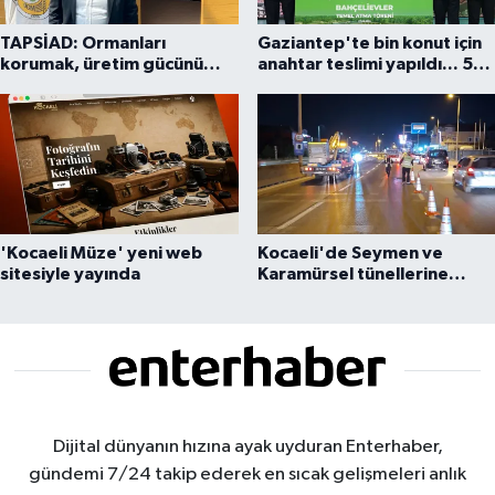
TAPSİAD: Ormanları
Gaziantep'te bin konut için
korumak, üretim gücünü
anahtar teslimi yapıldı... 5
korumaktır
bin konutluk projeye temel
'Kocaeli Müze' yeni web
Kocaeli'de Seymen ve
sitesiyle yayında
Karamürsel tünellerine
konfor dokunuşu
Dijital dünyanın hızına ayak uyduran Enterhaber,
gündemi 7/24 takip ederek en sıcak gelişmeleri anlık