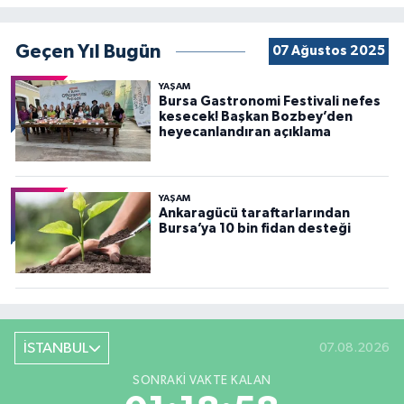
Geçen Yıl Bugün
07 Ağustos 2025
YAŞAM
Bursa Gastronomi Festivali nefes
kesecek! Başkan Bozbey’den
heyecanlandıran açıklama
YAŞAM
Ankaragücü taraftarlarından
Bursa’ya 10 bin fidan desteği
İSTANBUL
07.08.2026
SONRAKI VAKTE KALAN