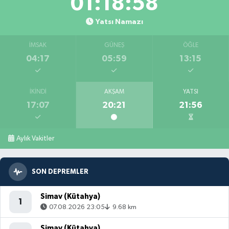
01:18:56
Yatsı Namazı
İMSAK
GÜNEŞ
ÖĞLE
04:17
05:59
13:15
İKINDI
AKŞAM
YATSI
17:07
20:21
21:56
Aylık Vakitler
SON DEPREMLER
Simav (Kütahya)
1
07.08.2026 23:05
9.68 km
Simav (Kütahya)