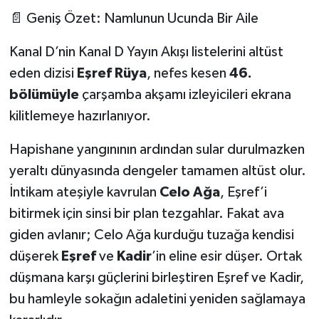
📄 Geniş Özet: Namlunun Ucunda Bir Aile
Kanal D’nin Kanal D Yayın Akışı
listelerini altüst
eden dizisi
Eşref Rüya
, nefes kesen
46.
bölümüyle
çarşamba akşamı izleyicileri ekrana
kilitlemeye hazırlanıyor.
Hapishane yangınının ardından sular durulmazken
yeraltı dünyasında dengeler tamamen altüst olur.
İntikam ateşiyle kavrulan
Celo Ağa
, Eşref’i
bitirmek için sinsi bir plan tezgahlar. Fakat ava
giden avlanır; Celo Ağa kurduğu tuzağa kendisi
düşerek
Eşref
ve
Kadir
’in eline esir düşer. Ortak
düşmana karşı güçlerini birleştiren Eşref ve Kadir,
bu hamleyle sokağın adaletini yeniden sağlamaya