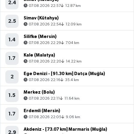
2.4
07.08.2026 22:57
12.87 km
Simav (Kütahya)
2.5
07.08.2026 22:54
12.09 km
Silifke (Mersin)
1.4
07.08.2026 22:29
7.04 km
Kale (Malatya)
1.7
07.08.2026 22:20
14.22 km
Ege Denizi - [91.30 km] Datça (Muğla)
2
07.08.2026 22:16
35.4 km
Merkez (Bolu)
1.5
07.08.2026 22:11
11.64 km
Erdemli (Mersin)
1.7
07.08.2026 22:05
9.06 km
Akdeniz - [73.07 km] Marmaris (Muğla)
2.9