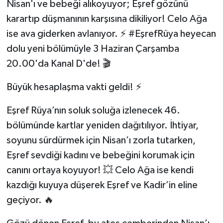
Nisan'ı ve bebeği alıkoyuyor; Eşref gözünü
karartıp düşmanının karşısına dikiliyor! Celo Ağa
ise ava giderken avlanıyor. ⚡️ #EşrefRüya heyecan
dolu yeni bölümüyle 3 Haziran Çarşamba
20.00'da Kanal D'de! 🎬
Büyük hesaplaşma vakti geldi! ⚡️
Eşref Rüya’nın soluk soluğa izlenecek 46.
bölümünde kartlar yeniden dağıtılıyor. İhtiyar,
soyunu sürdürmek için Nisan’ı zorla tutarken,
Eşref sevdiği kadını ve bebeğini korumak için
canını ortaya koyuyor! 💥 Celo Ağa ise kendi
kazdığı kuyuya düşerek Eşref ve Kadir’in eline
geçiyor. 🔥