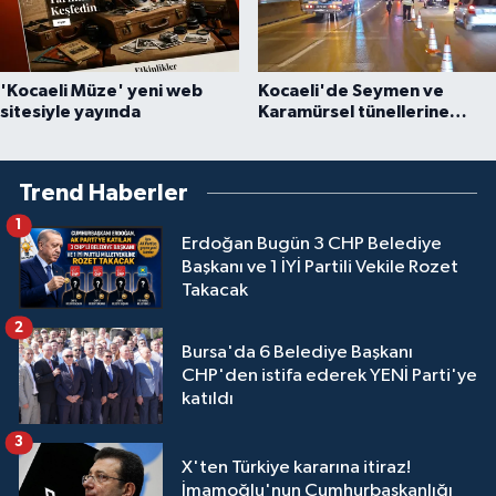
'Kocaeli Müze' yeni web
Kocaeli'de Seymen ve
sitesiyle yayında
Karamürsel tünellerine
konfor dokunuşu
Trend Haberler
1
Erdoğan Bugün 3 CHP Belediye
Başkanı ve 1 İYİ Partili Vekile Rozet
Takacak
2
Bursa'da 6 Belediye Başkanı
CHP'den istifa ederek YENİ Parti'ye
katıldı
3
X'ten Türkiye kararına itiraz!
İmamoğlu'nun Cumhurbaşkanlığı