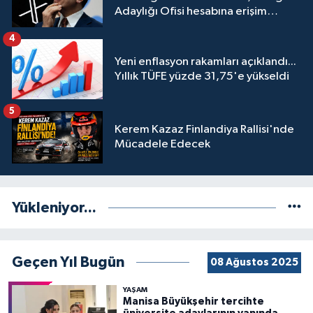
Adaylığı Ofisi hesabına erişim
engeli mahkemeye taşındı
4
Yeni enflasyon rakamları açıklandı...
Yıllık TÜFE yüzde 31,75'e yükseldi
5
Kerem Kazaz Finlandiya Rallisi'nde
Mücadele Edecek
Yükleniyor...
Geçen Yıl Bugün
08 Ağustos 2025
YAŞAM
Manisa Büyükşehir tercihte