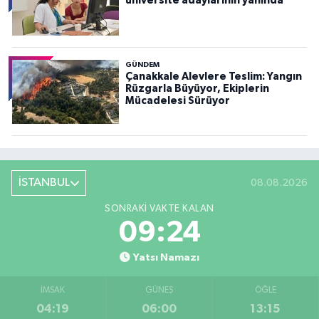
üniversite adaylarının yanında
GÜNDEM
Çanakkale Alevlere Teslim: Yangın
Rüzgarla Büyüyor, Ekiplerin
Mücadelesi Sürüyor
İSTANBUL
08.08.2026
SONRAKI VAKTE KALAN
09:23
Yatsı Namazı
İMSAK
GÜNEŞ
ÖĞLE
04:19
06:00
13:15