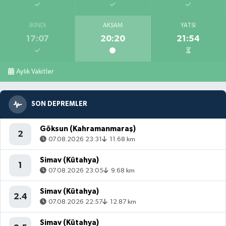
İKINDI
AKŞAM
YATSI
17:07
20:20
21:54
Aylık Vakitler
SON DEPREMLER
Göksun (Kahramanmaraş)
2
07.08.2026 23:31
11.68 km
Simav (Kütahya)
1
07.08.2026 23:05
9.68 km
Simav (Kütahya)
2.4
07.08.2026 22:57
12.87 km
Simav (Kütahya)