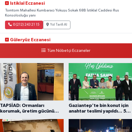
Istiklal Eczanesi
Tomtom Mahallesi Kumbaracı Yokuşu Sokak 68B İstiklal Caddesi Rus
Konsolosluğu yanı
0 (212) 243 21 15
Yol Tarifi Al
Güleryüz Eczanesi
Piripaşa Mahallesi Şaban Deresi Sokak 7 D Koç Müzesi Arkası-
Tüm Nöbetçi Eczaneler
kalaycıbahçe Meydana Doğru
0 (212) 369 95 85
Yol Tarifi Al
TAPSİAD: Ormanları
Gaziantep'te bin konut için
korumak, üretim gücünü
anahtar teslimi yapıldı... 5
korumaktır
bin konutluk projeye temel