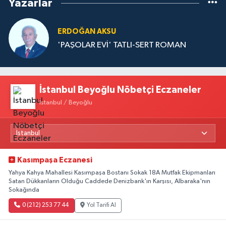
Yazarlar
ERDOĞAN AKSU
'PAŞOLAR EVİ' TATLI-SERT ROMAN
İstanbul Beyoğlu Nöbetçi Eczaneler
İstanbul / Beyoğlu
Kasımpaşa Eczanesi
Yahya Kahya Mahallesi Kasımpaşa Bostanı Sokak 18A Mutfak Ekipmanları
Satan Dükkanların Olduğu Caddede Denizbank'ın Karşısı, Albaraka'nın
Sokağında
0 (212) 253 77 44
Yol Tarifi Al