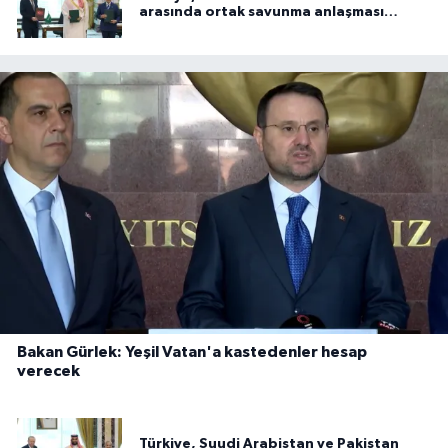
arasında ortak savunma anlaşması
imzalandı
Bakan Gürlek: Yeşil Vatan'a kastedenler hesap
verecek
Türkiye, Suudi Arabistan ve Pakistan