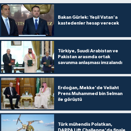
Bakan Gürlek: Yeşil Vatan'a
kastedenler hesap verecek
Türkiye, Suudi Arabistan ve
Pakistan arasında ortak
savunma anlaşması imzalandı
Erdoğan, Mekke'de Veliaht
Prens Muhammed bin Selman
ile görüştü
Türk mühendis Polatkan,
DARPA Lift Challenge'da finale