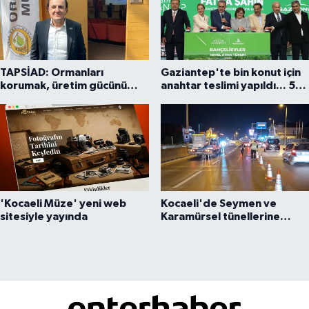
TAPSİAD: Ormanları
Gaziantep'te bin konut için
korumak, üretim gücünü
anahtar teslimi yapıldı... 5
korumaktır
bin konutluk projeye temel
'Kocaeli Müze' yeni web
Kocaeli'de Seymen ve
sitesiyle yayında
Karamürsel tünellerine
konfor dokunuşu