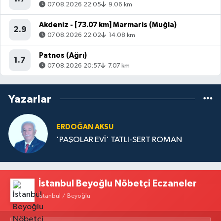
07.08.2026 22:05
9.06 km
Akdeniz - [73.07 km] Marmaris (Muğla)
2.9
07.08.2026 22:02
14.08 km
Patnos (Ağrı)
1.7
07.08.2026 20:57
7.07 km
Yazarlar
ERDOĞAN AKSU
'PAŞOLAR EVİ' TATLI-SERT ROMAN
İstanbul Beyoğlu Nöbetçi Eczaneler
İstanbul / Beyoğlu