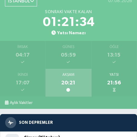
İSTANBUL
07.08.2026
SONRAKI VAKTE KALAN
01:21:32
Yatsı Namazı
İMSAK
GÜNEŞ
ÖĞLE
04:17
05:59
13:15
İKINDI
AKŞAM
YATSI
17:07
20:21
21:56
Aylık Vakitler
SON DEPREMLER