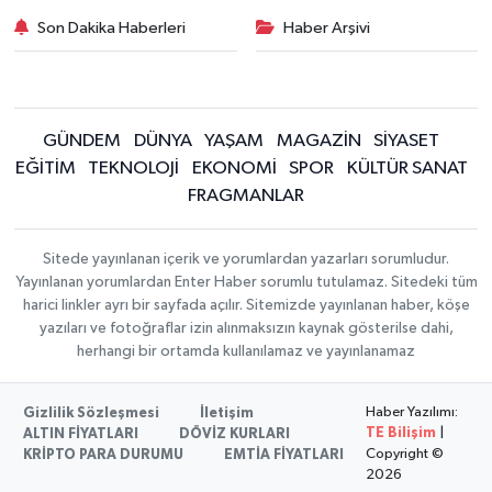
Son Dakika Haberleri
Haber Arşivi
GÜNDEM
DÜNYA
YAŞAM
MAGAZİN
SİYASET
EĞİTİM
TEKNOLOJİ
EKONOMİ
SPOR
KÜLTÜR SANAT
FRAGMANLAR
Sitede yayınlanan içerik ve yorumlardan yazarları sorumludur.
Yayınlanan yorumlardan Enter Haber sorumlu tutulamaz. Sitedeki tüm
harici linkler ayrı bir sayfada açılır. Sitemizde yayınlanan haber, köşe
yazıları ve fotoğraflar izin alınmaksızın kaynak gösterilse dahi,
herhangi bir ortamda kullanılamaz ve yayınlanamaz
Haber Yazılımı:
Gizlilik Sözleşmesi
İletişim
TE Bilişim
|
ALTIN FİYATLARI
DÖVİZ KURLARI
Copyright ©
KRİPTO PARA DURUMU
EMTİA FİYATLARI
2026