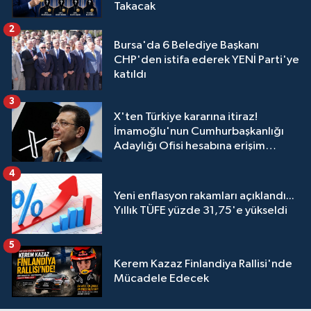
Takacak
2
Bursa'da 6 Belediye Başkanı
CHP'den istifa ederek YENİ Parti'ye
katıldı
3
X'ten Türkiye kararına itiraz!
İmamoğlu'nun Cumhurbaşkanlığı
Adaylığı Ofisi hesabına erişim
engeli mahkemeye taşındı
4
Yeni enflasyon rakamları açıklandı...
Yıllık TÜFE yüzde 31,75'e yükseldi
5
Kerem Kazaz Finlandiya Rallisi'nde
Mücadele Edecek