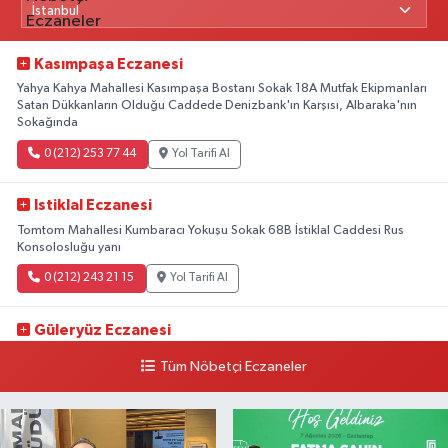
Kasımpaşa Eczanesi
Yahya Kahya Mahallesi Kasımpaşa Bostanı Sokak 18A Mutfak Ekipmanları
Satan Dükkanların Olduğu Caddede Denizbank'ın Karşısı, Albaraka'nın
Sokağında
0 (212) 253 77 44
Yol Tarifi Al
Istiklal Eczanesi
Tomtom Mahallesi Kumbaracı Yokuşu Sokak 68B İstiklal Caddesi Rus
Konsolosluğu yanı
0 (212) 243 21 15
Yol Tarifi Al
Güleryüz Eczanesi
Piripaşa Mahallesi Şaban Deresi Sokak 7 D Koç Müzesi Arkası-
Tüm Nöbetçi Eczaneler
kalaycıbahçe Meydana Doğru
0 (212) 369 95 85
Yol Tarifi Al