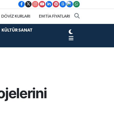
DÖVİZ KURLARI
EMTİA FİYATLARI
KÜLTÜR SANAT
jelerini