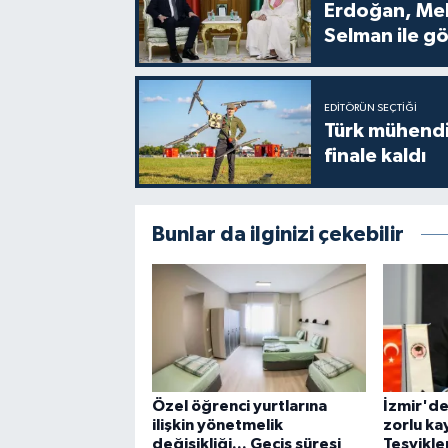
Erdoğan, Me
Selman ile g
EDITÖRÜN SEÇTIĞI
Türk mühendi
finale kaldı
Bunlar da ilginizi çekebilir
Özel öğrenci yurtlarına
İzmir'de
ilişkin yönetmelik
zorlu ka
değişikliği... Geçiş süresi
Teşvikler