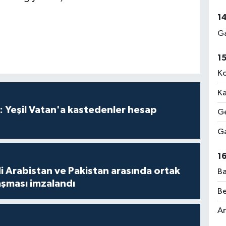
1
Ga
1
Ko
Ka
: Yeşil Vatan'a kastedenler hesap
Ge
Ga
1
i Arabistan ve Pakistan arasında ortak
Ba
şması imzalandı
Be
Am