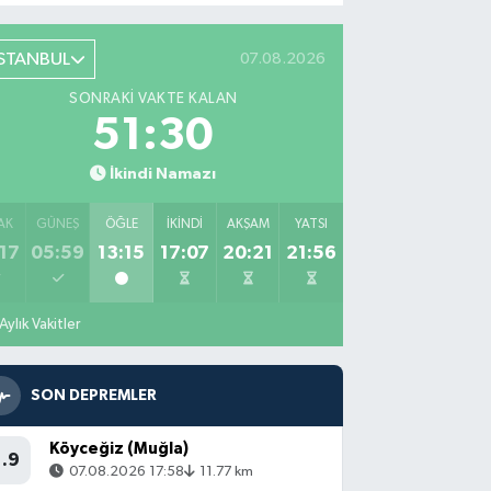
İSTANBUL
07.08.2026
SONRAKI VAKTE KALAN
51:29
İkindi Namazı
AK
GÜNEŞ
ÖĞLE
İKINDI
AKŞAM
YATSI
17
05:59
13:15
17:07
20:21
21:56
Aylık Vakitler
SON DEPREMLER
Köyceğiz (Muğla)
1.9
07.08.2026 17:58
11.77 km