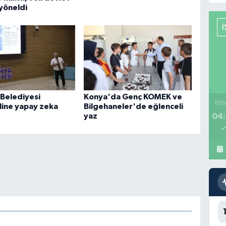
yöneldi
Belediyesi
Konya'da Genç KOMEK ve
İMS
line yapay zeka
Bilgehaneler'de eğlenceli
04:
yaz