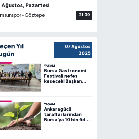
7 Ağustos, Pazartesi
msunspor - Göztepe
21:30
eçen Yıl
07 Ağustos
ugün
2025
YAŞAM
Bursa Gastronomi
Festivali nefes
kesecek! Başkan
Bozbey’den
heyecanlandıran
açıklama
YAŞAM
Ankaragücü
taraftarlarından
Bursa’ya 10 bin fidan
desteği