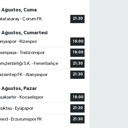
4 Ağustos, Cuma
latasaray - Çorum FK
21:30
5 Ağustos, Cumartesi
nyaspor - Rizespor
19:00
sımpaşa - Trabzonspor
19:00
nçlerbirliği S.K. - Fenerbahçe
21:30
ziantep FK - Alanyaspor
21:30
6 Ağustos, Pazar
şakşehir - Kocaelispor
19:00
şiktaş - Eyüpspor
21:30
ed - Erzurumspor FK
21:30