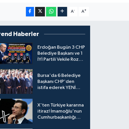
-
+
A
A
rend Haberler
Erdoğan Bugün 3 CHP
Belediye Başkanı ve 1
İYİ Partili Vekile Rozet
Takacak
Bursa'da 6 Belediye
Başkanı CHP'den
istifa ederek YENİ
Parti'ye katıldı
X'ten Türkiye kararına
itiraz! İmamoğlu'nun
Cumhurbaşkanlığı
Adaylığı Ofisi