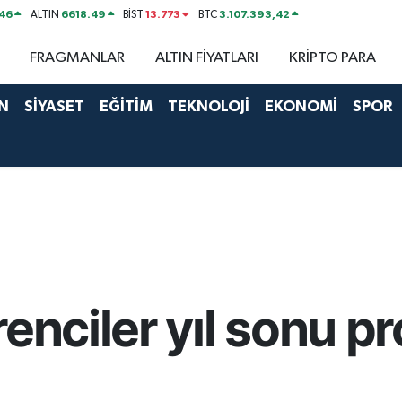
46
6618.49
13.773
3.107.393,42
ALTIN
BİST
BTC
FRAGMANLAR
ALTIN FİYATLARI
KRİPTO PARA
N
SİYASET
EĞİTİM
TEKNOLOJİ
EKONOMİ
SPOR
enciler yıl sonu pro