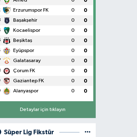
Amed
0
0
2
Erzurumspor FK
0
0
3
Başakşehir
0
0
4
Kocaelispor
0
0
5
Beşiktaş
0
0
6
Eyüpspor
0
0
7
Galatasaray
0
0
8
Çorum FK
0
0
9
Gaziantep FK
0
0
0
Alanyaspor
0
0
Detaylar için tıklayın
Süper Lig Fikstür