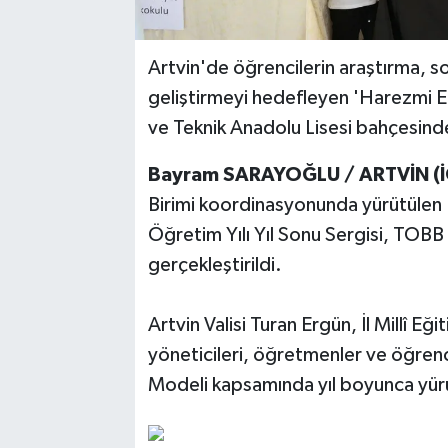
Artvin'de öğrencilerin araştırma, 
geliştirmeyi hedefleyen 'Harezmi E
ve Teknik Anadolu Lisesi bahçesinde
Bayram SARAYOĞLU / ARTVİN (İ
Birimi koordinasyonunda yürütüle
Öğretim Yılı Yıl Sonu Sergisi, TOBB
gerçekleştirildi.
Artvin Valisi Turan Ergün, İl Millî E
yöneticileri, öğretmenler ve öğren
Modeli kapsamında yıl boyunca yürüt