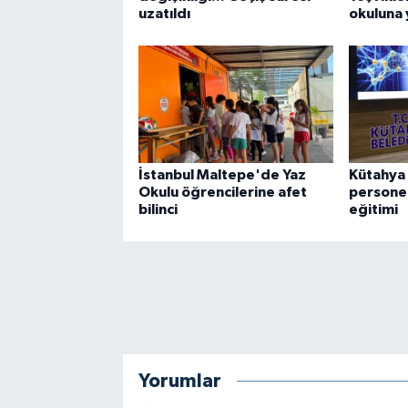
uzatıldı
okuluna 
İstanbul Maltepe'de Yaz
Kütahya 
Okulu öğrencilerine afet
persone
bilinci
eğitimi
Yorumlar