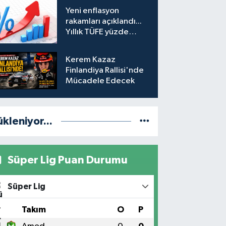
hesabına erişim
Yeni enflasyon
engeli mahkemeye
rakamları açıklandı...
taşındı
Yıllık TÜFE yüzde
31,75'e yükseldi
Kerem Kazaz
Finlandiya Rallisi'nde
Mücadele Edecek
ükleniyor...
Süper Lig Puan Durumu
Süper Lig
#
Takım
O
P
1