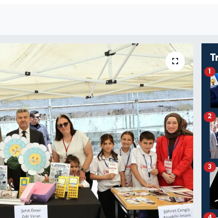
T
1
2
3
4