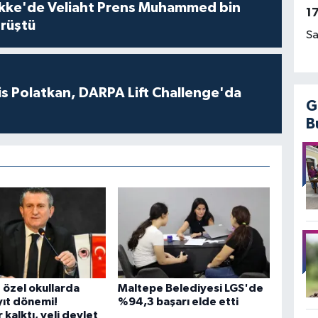
kke'de Veliaht Prens Muhammed bin
1
örüştü
Sa
s Polatkan, DARPA Lift Challenge'da
G
B
 özel okullarda
Maltepe Belediyesi LGS'de
yıt dönemi!
%94,3 başarı elde etti
 kalktı, veli devlet