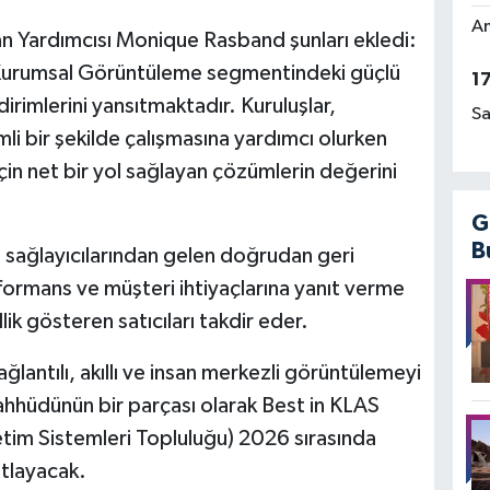
Am
Yardımcısı Monique Rasband şunları ekledi:
 Kurumsal Görüntüleme segmentindeki güçlü
1
dirimlerini yansıtmaktadır. Kuruluşlar,
Sa
li bir şekilde çalışmasına yardımcı olurken
in net bir yol sağlayan çözümlerin değerini
G
B
i sağlayıcılarından gelen doğrudan geri
rformans ve müşteri ihtiyaçlarına yanıt verme
ik gösteren satıcıları takdir eder.
lantılı, akıllı ve insan merkezli görüntülemeyi
hhüdünün bir parçası olarak Best in KLAS
netim Sistemleri Topluluğu) 2026 sırasında
utlayacak.