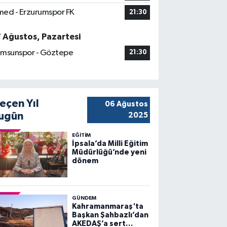
ed - Erzurumspor FK
21:30
7 Ağustos, Pazartesi
msunspor - Göztepe
21:30
eçen Yıl
06 Ağustos
ugün
2025
EĞİTİM
İpsala’da Milli Eğitim
Müdürlüğü’nde yeni
dönem
GÜNDEM
Kahramanmaraş'ta
Başkan Şahbazlı’dan
AKEDAŞ’a sert