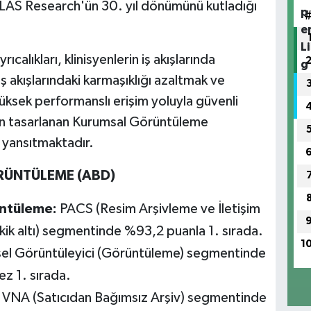
 KLAS Research'ün 30. yıl dönümünü kutladığı
alıkları, klinisyenlerin iş akışlarında
 akışlarındaki karmaşıklığı azaltmak ve
yüksek performanslı erişim yoluyla güvenli
çin tasarlanan Kurumsal Görüntüleme
 yansıtmaktadır.
RÜNTÜLEME (ABD)
ntü
leme:
PACS (Resim Arşivleme ve İletişim
tkik altı) segmentinde %93,2 puanla 1. sırada.
1
el Görüntüleyici (Görüntüleme) segmentinde
z 1. sırada.
VNA (Satıcıdan Bağımsız Arşiv) segmentinde