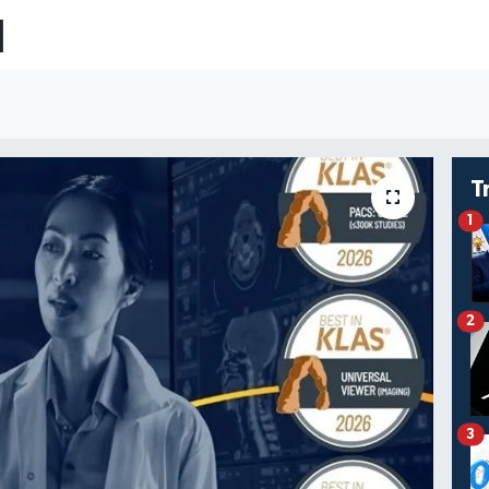
ü
T
1
2
3