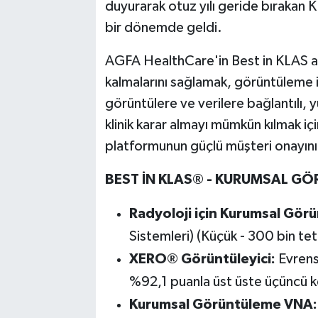
duyurarak otuz yılı geride bırakan
bir dönemde geldi.
AGFA HealthCare'in Best in KLAS ayrıc
kalmalarını sağlamak, görüntüleme iş
görüntülere ve verilere bağlantılı, 
klinik karar almayı mümkün kılmak i
platformunun güçlü müşteri onayını
BEST İN KLAS
® - KURUMSAL G
Ö
Radyoloji için Kurumsal G
ö
rü
Sistemleri) (Küçük - 300 bin te
XERO
® G
ö
rüntüleyici:
Evrens
%92,1 puanla üst üste üçüncü ke
Kurumsal G
ö
rüntü
leme VNA: