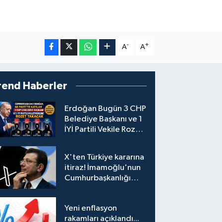
-
+
A
A
rend Haberler
Erdoğan Bugün 3 CHP
Belediye Başkanı ve 1
İYİ Partili Vekile Rozet
Takacak
X'ten Türkiye kararına
itiraz! İmamoğlu'nun
Cumhurbaşkanlığı
Adaylığı Ofisi
hesabına erişim
Yeni enflasyon
engeli mahkemeye
rakamları açıklandı...
taşındı