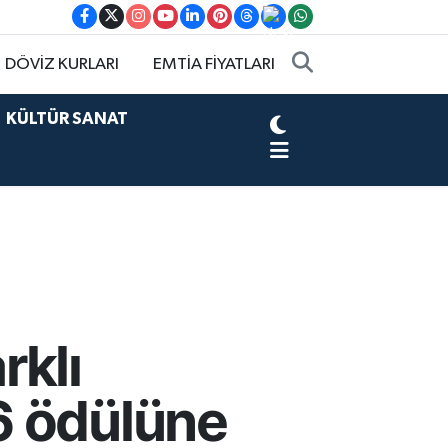
DÖVİZ KURLARI
EMTİA FİYATLARI
KÜLTÜR SANAT
rklı
6 ödülüne