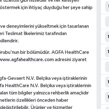
r uzantısı gibi hissedilir ve her klinisyen
östermek için ihtiyaç duyduğu her şeye sahip
 ve deneyimlerini yükseltmek için tasarlanan
Teslimat İlkelerimiz tarafından
llendirir.
rubu'nun bir bölümüdür. AGFA HealthCare
www.agfahealthcare.com
adresini ziyaret
a-Gevaert N.V. Belçika veya iştiraklerinin
gfa HealthCare N.V. Belçika veya iştiraklerinin
 alan tüm bilgiler yalnızca rehberlik amaçlıdır
metlerin özellikleri önceden haber
eğiştirilebilir. Ürünler ve hizmetler