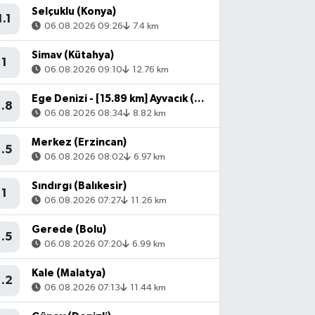
Selçuklu (Konya)
1.1
06.08.2026 09:26
7.4 km
Simav (Kütahya)
1
06.08.2026 09:10
12.76 km
Ege Denizi - [15.89 km] Ayvacık (Çanakkale)
1.8
06.08.2026 08:34
8.82 km
Merkez (Erzincan)
1.5
06.08.2026 08:02
6.97 km
Sındırgı (Balıkesir)
1
06.08.2026 07:27
11.26 km
Gerede (Bolu)
1.5
06.08.2026 07:20
6.99 km
Kale (Malatya)
1.2
06.08.2026 07:13
11.44 km