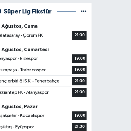
Süper Lig Fikstür
4 Ağustos, Cuma
latasaray - Çorum FK
21:30
5 Ağustos, Cumartesi
nyaspor - Rizespor
19:00
sımpaşa - Trabzonspor
19:00
nçlerbirliği S.K. - Fenerbahçe
21:30
ziantep FK - Alanyaspor
21:30
6 Ağustos, Pazar
şakşehir - Kocaelispor
19:00
şiktaş - Eyüpspor
21:30