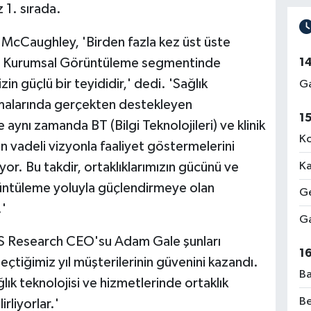
 1. sırada.
McCaughley, 'Birden fazla kez üst üste
 üç Kurumsal Görüntüleme segmentinde
1
in güçlü bir teyididir,' dedi. 'Sağlık
Ga
lışmalarında gerçekten destekleyen
1
ynı zamanda BT (Bilgi Teknolojileri) ve klinik
Ko
n vadeli vizyonla faaliyet göstermelerini
Ka
r. Bu takdir, ortaklıklarımızın gücünü ve
görüntüleme yoluyla güçlendirmeye olan
Ge
'
Ga
S Research CEO'su Adam Gale şunları
1
eçtiğimiz yıl müşterilerinin güvenini kazandı.
Ba
ık teknolojisi ve hizmetlerinde ortaklık
Be
rliyorlar.'