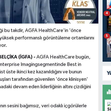
4
ği bu takdir, AGFA HealthCare'in 'önce
5
, yüksek performanslı görüntüleme ortamlarını
yor.
BEL
Çİ
KA (İGFA) -
AGFA HealthCare bugün,
 Enterprise Imagingsegmentinde Best in
st üste ikinci kez kazanıldığını ve bunun
Y
uşları tarafından güvenilen 'önce klinisyen'
aki devam eden liderliğinin altını çizdiğini
ının sesini bağımsız, veri odaklı içgörülerle