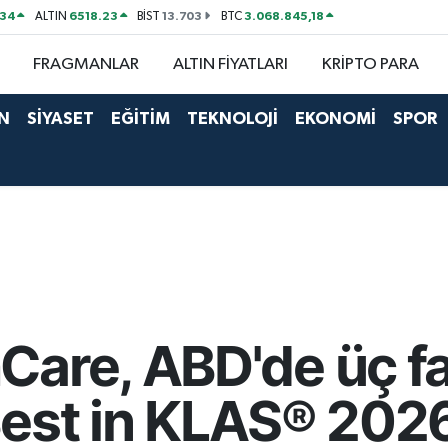
534
6518.23
13.703
3.068.845,18
ALTIN
BİST
BTC
FRAGMANLAR
ALTIN FİYATLARI
KRİPTO PARA
N
SİYASET
EĞİTİM
TEKNOLOJİ
EKONOMİ
SPOR
are, ABD'de üç fa
Best in KLAS® 202