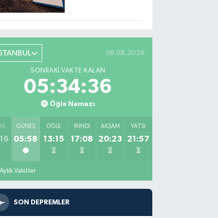
sözler!
İSTANBUL
06.08.2026
SONRAKI VAKTE KALAN
05:34:35
Öğle Namazı
AK
GÜNEŞ
ÖĞLE
İKINDI
AKŞAM
YATSI
16
05:58
13:15
17:08
20:23
21:57
Aylık Vakitler
SON DEPREMLER