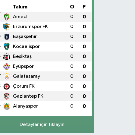
#
Takım
O
P
1
Amed
0
0
2
Erzurumspor FK
0
0
3
Başakşehir
0
0
4
Kocaelispor
0
0
5
Beşiktaş
0
0
6
Eyüpspor
0
0
7
Galatasaray
0
0
8
Çorum FK
0
0
9
Gaziantep FK
0
0
0
Alanyaspor
0
0
Detaylar için tıklayın