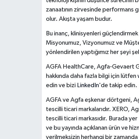
teknoloji kişinin düşünce sürecinin bi
zanaatının zirvesinde performans g
olur. Akışta yaşam budur.
Bu inanç, klinisyenleri güçlendirmek
Misyonumuz, Vizyonumuz ve Müşteri 
yönlendirilen yaptığımız her şeyi şeki
AGFA HealthCare, Agfa-Gevaert G
hakkında daha fazla bilgi için lütfen
edin ve bizi
LinkedIn
'de takip edin.
AGFA ve Agfa eşkenar dörtgeni, Agf
tescilli ticari markalarıdır. XERO, A
tescilli ticari markasıdır. Burada yer
ve bu yayında açıklanan ürün ve hiz
verilmeksizin herhangi bir zamanda d