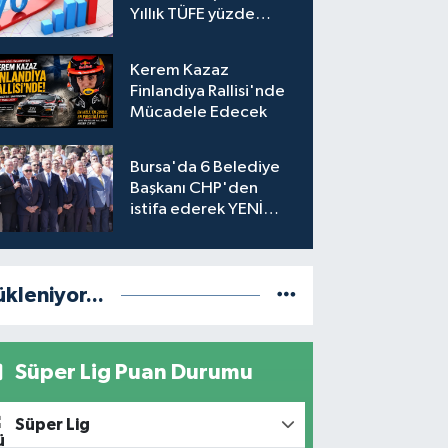
Yıllık TÜFE yüzde
31,75'e yükseldi
Kerem Kazaz
Finlandiya Rallisi'nde
Mücadele Edecek
Bursa'da 6 Belediye
Başkanı CHP'den
istifa ederek YENİ
Parti'ye katıldı
ükleniyor...
Süper Lig Puan Durumu
Süper Lig