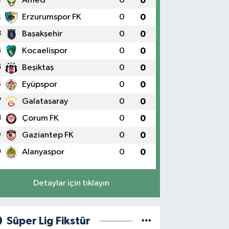
Amed
0
0
2
Erzurumspor FK
0
0
3
Başakşehir
0
0
4
Kocaelispor
0
0
5
Beşiktaş
0
0
6
Eyüpspor
0
0
7
Galatasaray
0
0
8
Çorum FK
0
0
9
Gaziantep FK
0
0
0
Alanyaspor
0
0
Detaylar için tıklayın
Süper Lig Fikstür