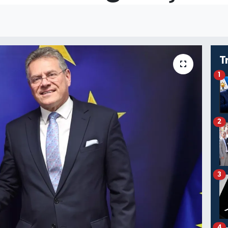
T
1
2
3
4