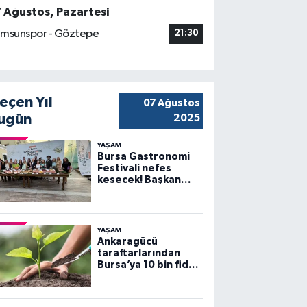
7 Ağustos, Pazartesi
msunspor - Göztepe
21:30
eçen Yıl
07 Ağustos
ugün
2025
YAŞAM
Bursa Gastronomi
Festivali nefes
kesecek! Başkan
Bozbey’den
heyecanlandıran
açıklama
YAŞAM
Ankaragücü
taraftarlarından
Bursa’ya 10 bin fidan
desteği