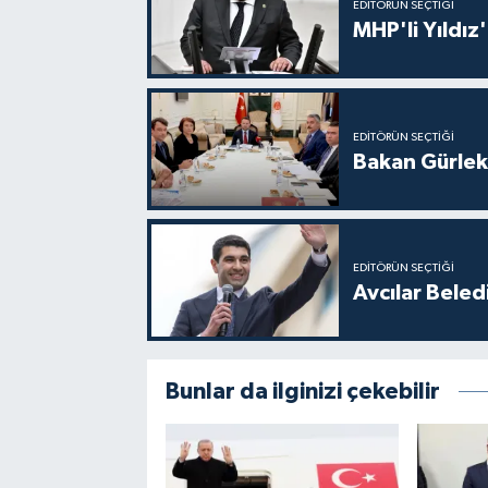
EDITÖRÜN SEÇTIĞI
MHP'li Yıldız
EDITÖRÜN SEÇTIĞI
Bakan Gürlek
EDITÖRÜN SEÇTIĞI
Avcılar Beled
Bunlar da ilginizi çekebilir