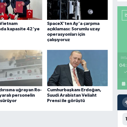
-Vietnam
SpaceX'ten Ay'a çarpma
nda kapasite 42'ye
açıklaması: Sorumlu uzay
operasyonları için
çalışıyoruz
İMS
04:
dırısına uğrayan Ro-
Cumhurbaşkanı Erdoğan,
yaralı personelin
Suudi Arabistan Veliaht
 sürüyor
Prensi ile görüştü