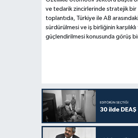
ve tedarik zincirlerinde stratejik bi
toplantıda, Türkiye ile AB arasınd
sürdürülmesi ve iş birliğinin karşılık
güçlendirilmesi konusunda görüş birl
EDITÖRÜN SEÇTIĞI
30 ilde DEAŞ