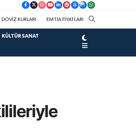
DÖVİZ KURLARI
EMTİA FİYATLARI
KÜLTÜR SANAT
ileriyle