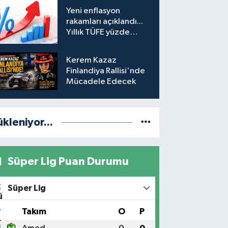
hesabına erişim
Yeni enflasyon
engeli mahkemeye
rakamları açıklandı...
taşındı
Yıllık TÜFE yüzde
31,75'e yükseldi
Kerem Kazaz
Finlandiya Rallisi'nde
Mücadele Edecek
ükleniyor...
Süper Lig Puan Durumu
Süper Lig
#
Takım
O
P
1