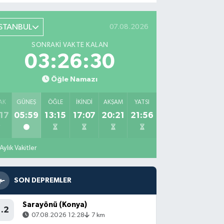
İSTANBUL
07.08.2026
SONRAKI VAKTE KALAN
03:26:29
Öğle Namazı
AK
GÜNEŞ
ÖĞLE
İKINDI
AKŞAM
YATSI
17
05:59
13:15
17:07
20:21
21:56
Aylık Vakitler
SON DEPREMLER
Sarayönü (Konya)
1.2
07.08.2026 12:28
7 km