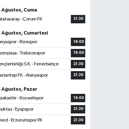
4 Ağustos, Cuma
latasaray - Çorum FK
21:30
5 Ağustos, Cumartesi
nyaspor - Rizespor
19:00
sımpaşa - Trabzonspor
19:00
nçlerbirliği S.K. - Fenerbahçe
21:30
ziantep FK - Alanyaspor
21:30
6 Ağustos, Pazar
şakşehir - Kocaelispor
19:00
şiktaş - Eyüpspor
21:30
ed - Erzurumspor FK
21:30