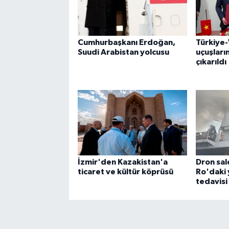
Cumhurbaşkanı Erdoğan,
Türkiye
Suudi Arabistan yolcusu
uçuşları
çıkarıldı
İzmir'den Kazakistan'a
Dron sal
ticaret ve kültür köprüsü
Ro'daki 
tedavisi