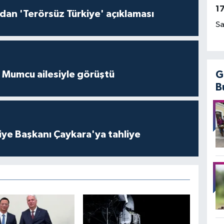
1
'dan 'Terörsüz Türkiye' açıklaması
Sa
 Mumcu ailesiyle görüştü
G
B
iye Başkanı Çaykara'ya tahliye