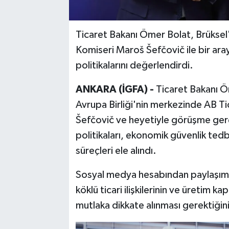
Ticaret Bakanı Ömer Bolat, Brükse
Komiseri Maroš Šefčovič ile bir aray
politikalarını değerlendirdi.
ANKARA (İGFA) -
Ticaret Bakanı Ö
Avrupa Birliği'nin merkezinde AB T
Šefčovič ve heyetiyle görüşme gerçe
politikaları, ekonomik güvenlik tedb
süreçleri ele alındı.
Sosyal medya hesabından paylaşımda
köklü ticari ilişkilerinin ve üretim 
mutlaka dikkate alınması gerektiğini