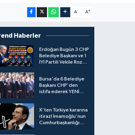
-
+
A
A
rend Haberler
Erdoğan Bugün 3 CHP
Belediye Başkanı ve 1
İYİ Partili Vekile Rozet
Takacak
Bursa'da 6 Belediye
Başkanı CHP'den
istifa ederek YENİ
Parti'ye katıldı
X'ten Türkiye kararına
itiraz! İmamoğlu'nun
Cumhurbaşkanlığı
Adaylığı Ofisi