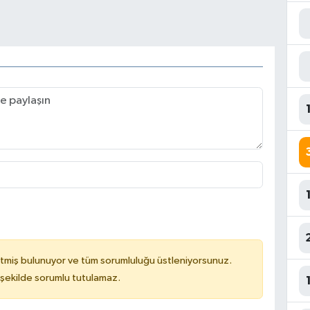
tmiş bulunuyor ve tüm sorumluluğu üstleniyorsunuz.
 şekilde sorumlu tutulamaz.