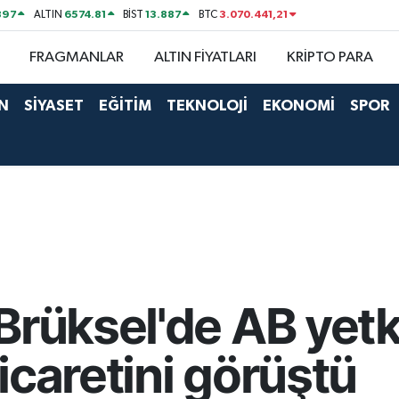
897
6574.81
13.887
3.070.441,21
ALTIN
BİST
BTC
FRAGMANLAR
ALTIN FİYATLARI
KRİPTO PARA
N
SİYASET
EĞİTİM
TEKNOLOJİ
EKONOMİ
SPOR
rüksel'de AB yetkil
icaretini görüştü