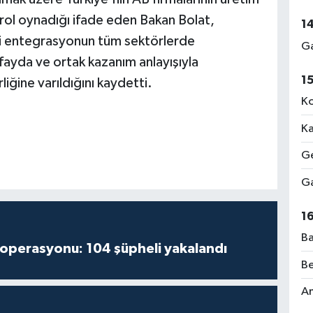
r rol oynadığı ifade eden Bakan Bolat,
1
aki entegrasyonun tüm sektörlerde
Ga
lı fayda ve ortak kazanım anlayışıyla
1
iğine varıldığını kaydetti.
Ko
Ka
Ge
Ga
1
Ba
 operasyonu: 104 şüpheli yakalandı
Be
Am