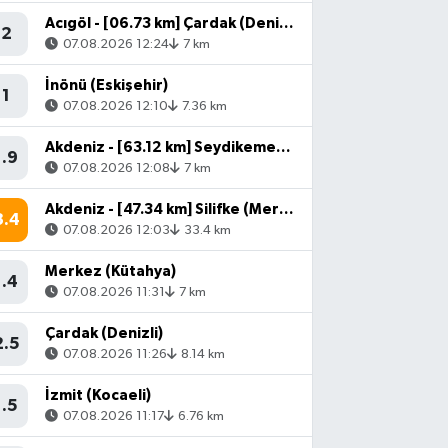
Acıgöl - [06.73 km] Çardak (Denizli)
2
07.08.2026 12:24
7 km
İnönü (Eskişehir)
1
07.08.2026 12:10
7.36 km
Akdeniz - [63.12 km] Seydikemer (Muğla)
1.9
07.08.2026 12:08
7 km
Akdeniz - [47.34 km] Silifke (Mersin)
3.4
07.08.2026 12:03
33.4 km
Merkez (Kütahya)
1.4
07.08.2026 11:31
7 km
Çardak (Denizli)
2.5
07.08.2026 11:26
8.14 km
İzmit (Kocaeli)
1.5
07.08.2026 11:17
6.76 km