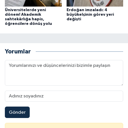
Üniversitelerde yeni
Erdoğan imzaladı: 4
dönem! Akademik
büyükelçinin görev yeri
sahtekârlığa hapis,
değişti
öğrencilere dönüş yolu
Yorumlar
Gönder