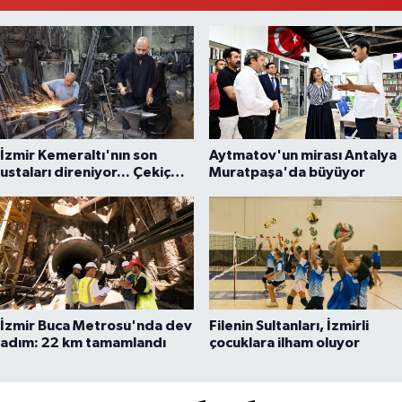
İzmir Kemeraltı'nın son
Aytmatov'un mirası Antalya
ustaları direniyor... Çekiç
Muratpaşa'da büyüyor
sesleriyle yaşayan miras
İzmir Buca Metrosu'nda dev
Filenin Sultanları, İzmirli
adım: 22 km tamamlandı
çocuklara ilham oluyor