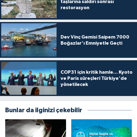
taşlarına saldırı sonrası
restorasyon
Dev Vinç Gemisi Saipem 7000
Boğazlar'ı Emniyetle Geçti
COP31 için kritik hamle... Kyoto
ve Paris süreçleri Türkiye'de
yönetilecek
Bunlar da ilginizi çekebilir