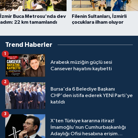
İzmir Buca Metrosu'nda dev
Filenin Sultanları, İzmirli
adım: 22 km tamamlandı
çocuklara ilham oluyor
Trend Haberler
1
Arabesk müziğin güçlü sesi
Cansever hayatını kaybetti
2
Bursa'da 6 Belediye Başkanı
CHP'den istifa ederek YENİ Parti'ye
katıldı
3
X'ten Türkiye kararına itiraz!
İmamoğlu'nun Cumhurbaşkanlığı
Adaylığı Ofisi hesabına erişim