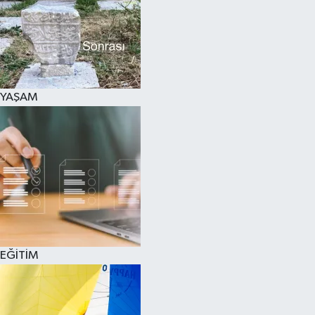
SPOR
KÜLTÜR SANAT
FRAGMANLAR
YAŞAM
EĞİTİM