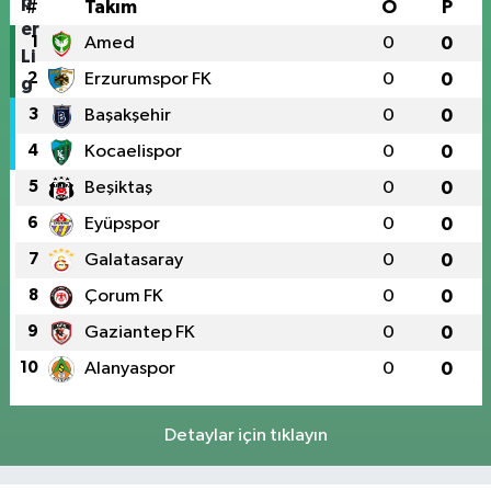
#
Takım
O
P
1
Amed
0
0
2
Erzurumspor FK
0
0
3
Başakşehir
0
0
4
Kocaelispor
0
0
5
Beşiktaş
0
0
6
Eyüpspor
0
0
7
Galatasaray
0
0
8
Çorum FK
0
0
9
Gaziantep FK
0
0
10
Alanyaspor
0
0
Detaylar için tıklayın