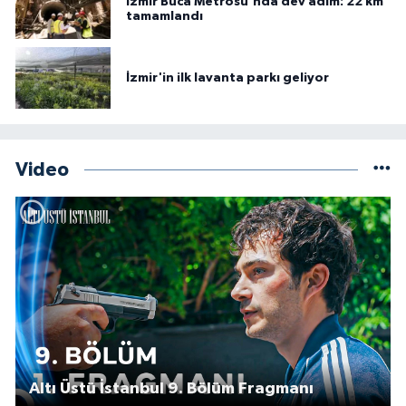
İzmir Buca Metrosu'nda dev adım: 22 km
tamamlandı
İzmir'in ilk lavanta parkı geliyor
Video
Altı Üstü İstanbul 9. Bölüm Fragmanı