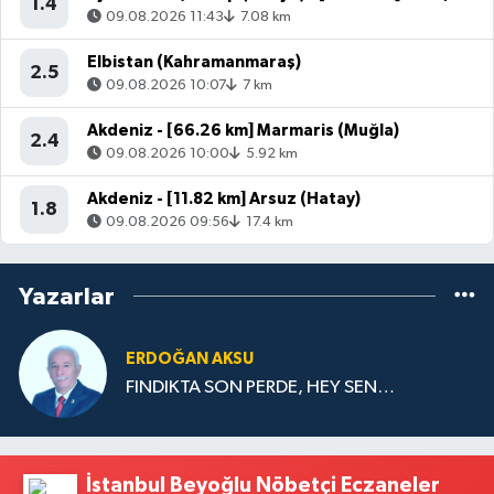
1.4
09.08.2026 11:43
7.08 km
Elbistan (Kahramanmaraş)
2.5
09.08.2026 10:07
7 km
Akdeniz - [66.26 km] Marmaris (Muğla)
2.4
09.08.2026 10:00
5.92 km
Akdeniz - [11.82 km] Arsuz (Hatay)
1.8
09.08.2026 09:56
17.4 km
Yazarlar
ERDOĞAN AKSU
FINDIKTA SON PERDE, HEY SEN…
İstanbul Beyoğlu Nöbetçi Eczaneler