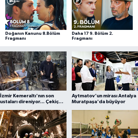
Doğanın Kanunu 8.Bölüm
Daha 17 9. Bölüm 2.
Fragmanı
Fragmanı
İzmir Kemeraltı'nın son
Aytmatov'un mirası Antalya
ustaları direniyor... Çekiç
Muratpaşa'da büyüyor
sesleriyle yaşayan miras