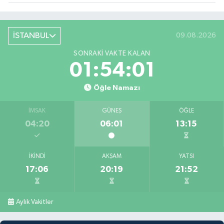
İSTANBUL
09.08.2026
SONRAKI VAKTE KALAN
01:53:59
Öğle Namazı
İMSAK
GÜNEŞ
ÖĞLE
04:20
06:01
13:15
İKINDI
AKŞAM
YATSI
17:06
20:19
21:52
Aylık Vakitler