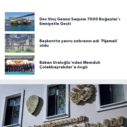
Dev Vinç Gemisi Saipem 7000 Boğazlar'ı
Emniyetle Geçti
Başkentte yavru zebranın adı 'Pijamalı'
oldu
Bakan Uraloğlu'ndan Memduh
Çolakbayrakdar'a övgü