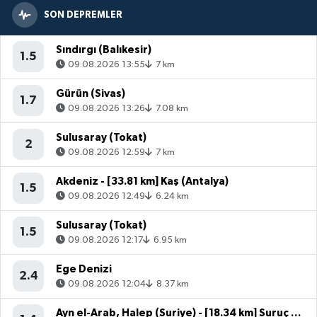
SON DEPREMLER
Sındırgı (Balıkesir)
1.5
09.08.2026 13:55
7 km
Gürün (Sivas)
1.7
09.08.2026 13:26
7.08 km
Sulusaray (Tokat)
2
09.08.2026 12:59
7 km
Akdeniz - [33.81 km] Kaş (Antalya)
1.5
09.08.2026 12:49
6.24 km
Sulusaray (Tokat)
1.5
09.08.2026 12:17
6.95 km
Ege Denizi
2.4
09.08.2026 12:04
8.37 km
Ayn el-Arab, Halep (Suriye) - [18.34 km] Suruç (Şanlıurfa)