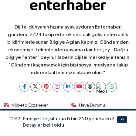
Dijital dünyanın hızına ayak uyduran Enterhaber,
gündemi 7/24 takip ederek en sıcak gelişmeleri anlık
bildirimlerle sunar. Bilgiye Açılan Kapınız. Gündemden
ekonomiye, teknolojiden yaşama dair her şey... Doğru
bilgiye "enter" deyin. Haberin dijital merkeziyle tanışın.
"Gündemi kaçırmamak için bizi sosyal medyada takip
edin ve bültenimize abone olun."
Nöbetçi Eczaneler
Hava Durumu
Emniyet teşkilatına 6 bin 250 yeni kadro!
12:57
İstanbul Namaz Vakitleri
Trafik Durumu
Detaylar belli oldu
Puan Durumu ve Fikstür
Tüm Manşetler