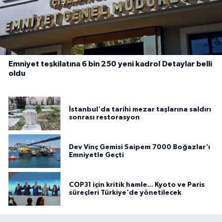
Emniyet teşkilatına 6 bin 250 yeni kadro! Detaylar belli
oldu
İstanbul'da tarihi mezar taşlarına saldırı
sonrası restorasyon
Dev Vinç Gemisi Saipem 7000 Boğazlar'ı
Emniyetle Geçti
COP31 için kritik hamle... Kyoto ve Paris
süreçleri Türkiye'de yönetilecek