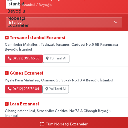
İstanbul / Beyoğlu
Tersane İstanbul Eczanesi
Camiikebir Mahallesi, Taşkızak Tersanesi Caddesi No:6 6B Kasımpaşa
Beyoğlu İstanbul
0 (533) 395 65 65
Yol Tarifi Al
Güneş Eczanesi
Piyale Paşa Mahallesi, Osmanoğlu Sokak No:10 A Beyoğlu İstanbul
0 (212) 235 72 04
Yol Tarifi Al
Lara Eczanesi
Cihangir Mahallesi, Sıraselviler Caddesi No:73 A Cihangir Beyoğlu
İstanbul
Tüm Nöbetçi Eczaneler
0 (212) 293 90 86
Yol Tarifi Al