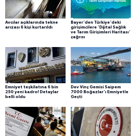
Avcılar açıklarında tekne
Bayer'den Türkiye'deki
arızası 6 kişi kurtarıldı
girişimcilere 'Dijital Sağlık
ve Tarım Girişimleri Haritası'
çağrısı
Emniyet teşkilatına 6 bin
Dev Vinç Gemisi Saipem
250 yeni kadro! Detaylar
7000 Boğazlar'ı Emniyetle
belli oldu
Geçti