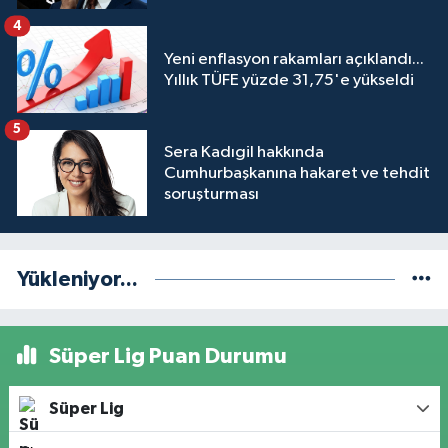
engeli mahkemeye taşındı
4
Yeni enflasyon rakamları açıklandı...
Yıllık TÜFE yüzde 31,75'e yükseldi
5
Sera Kadıgil hakkında
Cumhurbaşkanına hakaret ve tehdit
soruşturması
Yükleniyor...
Süper Lig Puan Durumu
Süper Lig