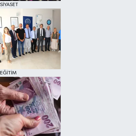
SİYASET
EĞİTİM