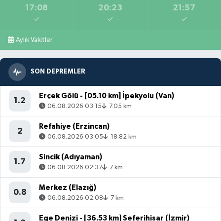
17:08
20:23
21:57
Aylık Vakitler
SON DEPREMLER
Erçek Gölü - [05.10 km] İpekyolu (Van)
1.2
06.08.2026 03:15
7.05 km
Refahiye (Erzincan)
2
06.08.2026 03:05
18.82 km
Sincik (Adıyaman)
1.7
06.08.2026 02:37
7 km
Merkez (Elazığ)
0.8
06.08.2026 02:08
7 km
Ege Denizi - [36.53 km] Seferihisar (İzmir)