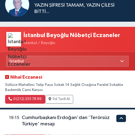
YAZIN ŞİFRESİ TAMAM, YAZIN ÇİLESİ
BİTTİ...
İstanbul Beyoğlu Nöbetçi Eczaneler
İstanbul / Beyoğlu
Nihal Eczanesi
Sütlüce Mahallesi Talip Paşa Sokak 14 Sağlık Ocağına Paralel Sokakta
Bademlik Cami Karşısı
0 (212) 255 78 99
Yol Tarifi Al
Seher Eczanesi
Cumhurbaşkanı Erdoğan'dan 'Terörsüz
19:15
Piyalepaşa Mahallesi Piyalepaşa Caddesi 104 A Okmeydanı Cem Evinin
Türkiye' mesajı
350 Metre -400 Metre Aşağısında