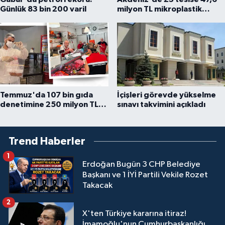
Günlük 83 bin 200 varil
milyon TL mikroplastik
cezası
Temmuz'da 107 bin gıda
İçişleri görevde yükselme
denetimine 250 milyon TL
sınavı takvimini açıkladı
ceza kesildi
Trend Haberler
1
Erdoğan Bugün 3 CHP Belediye
Başkanı ve 1 İYİ Partili Vekile Rozet
Takacak
2
X'ten Türkiye kararına itiraz!
İmamoğlu'nun Cumhurbaşkanlığı