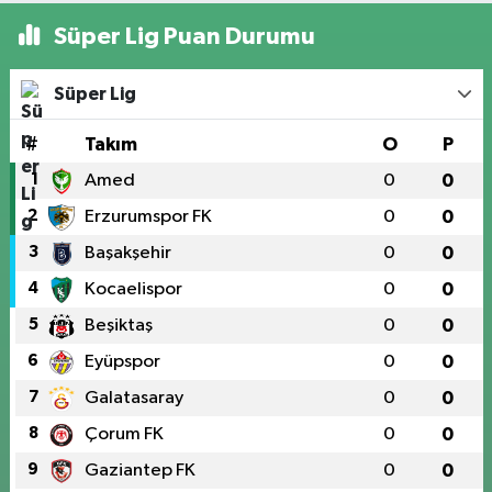
Süper Lig Puan Durumu
Süper Lig
#
Takım
O
P
1
Amed
0
0
2
Erzurumspor FK
0
0
3
Başakşehir
0
0
4
Kocaelispor
0
0
5
Beşiktaş
0
0
6
Eyüpspor
0
0
7
Galatasaray
0
0
8
Çorum FK
0
0
9
Gaziantep FK
0
0