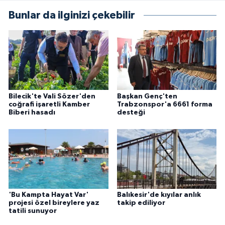
Bunlar da ilginizi çekebilir
Bilecik'te Vali Sözer'den
Başkan Genç'ten
coğrafi işaretli Kamber
Trabzonspor'a 6661 forma
Biberi hasadı
desteği
'Bu Kampta Hayat Var'
Balıkesir'de kıyılar anlık
projesi özel bireylere yaz
takip ediliyor
tatili sunuyor