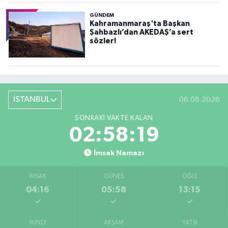
GÜNDEM
Kahramanmaraş'ta Başkan
Şahbazlı’dan AKEDAŞ’a sert
sözler!
İSTANBUL
06.08.2026
SONRAKI VAKTE KALAN
02:58:17
İmsak Namazı
İMSAK
GÜNEŞ
ÖĞLE
04:16
05:58
13:15
İKINDI
AKŞAM
YATSI