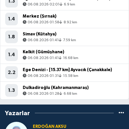
1.3
06.08.2026 02:01
6.9 km
Merkez (Şırnak)
1.4
06.08.2026 01:58
8.92 km
Simav (Kütahya)
1.8
06.08.2026 01:41
7.59 km
Kelkit (Gümüşhane)
1.4
06.08.2026 01:41
16.68 km
Ege Denizi - [15.37 km] Ayvacık (Çanakkale)
2.2
06.08.2026 01:31
15.58 km
Dulkadiroğlu (Kahramanmaraş)
1.3
06.08.2026 01:28
6.68 km
Yazarlar
ERDOĞAN AKSU