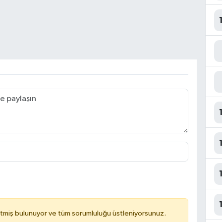
tmiş bulunuyor ve tüm sorumluluğu üstleniyorsunuz.