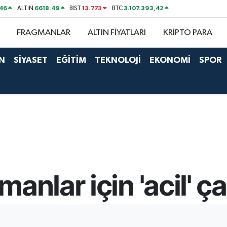
46
6618.49
13.773
3.107.393,42
ALTIN
BİST
BTC
FRAGMANLAR
ALTIN FİYATLARI
KRİPTO PARA
N
SİYASET
EĞİTİM
TEKNOLOJİ
EKONOMİ
SPOR
anlar için 'acil' ça