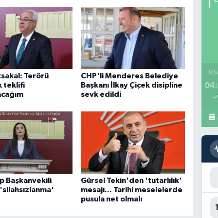
İMS
ksakal: Terörü
CHP'li Menderes Belediye
 teklifi
Başkanı İlkay Çiçek disipline
04:
acağım
sevk edildi
p Başkanvekili
Gürsel Tekin'den 'tutarlılık'
 'silahsızlanma'
mesajı... Tarihi meselelerde
pusula net olmalı