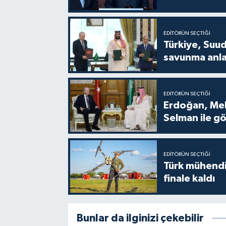
EDITÖRÜN SEÇTIĞI
Türkiye, Suud
savunma anla
EDITÖRÜN SEÇTIĞI
Erdoğan, Me
Selman ile g
EDITÖRÜN SEÇTIĞI
Türk mühendi
finale kaldı
Bunlar da ilginizi çekebilir