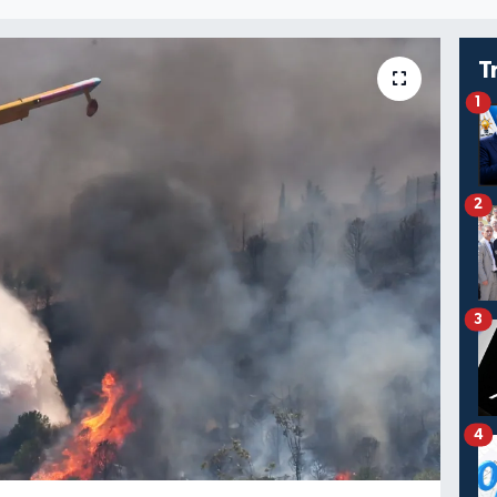
T
1
2
3
4