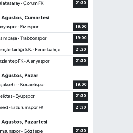
latasaray - Çorum FK
21:30
5 Ağustos, Cumartesi
nyaspor - Rizespor
19:00
sımpaşa - Trabzonspor
19:00
nçlerbirliği S.K. - Fenerbahçe
21:30
ziantep FK - Alanyaspor
21:30
6 Ağustos, Pazar
şakşehir - Kocaelispor
19:00
şiktaş - Eyüpspor
21:30
ed - Erzurumspor FK
21:30
7 Ağustos, Pazartesi
msunspor - Göztepe
21:30