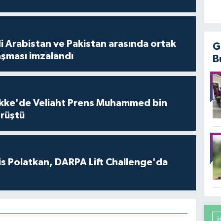
i Arabistan ve Pakistan arasında ortak
G
şması imzalandı
B
kke'de Veliaht Prens Muhammed bin
örüştü
s Polatkan, DARPA Lift Challenge'da