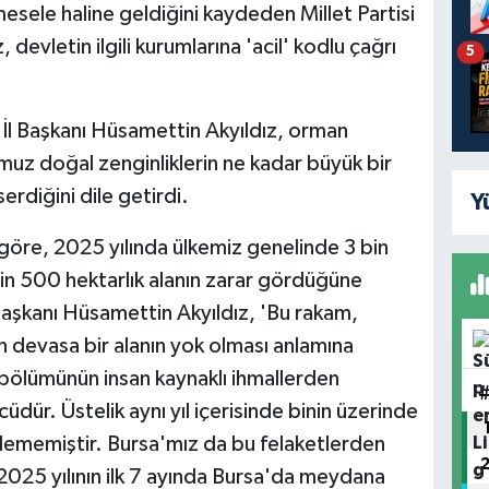
mesele haline geldiğini kaydeden Millet Partisi
devletin ilgili kurumlarına 'acil' kodlu çağrı
5
a İl Başkanı Hüsamettin Akyıldız, orman
muz doğal zenginliklerin ne kadar büyük bir
erdiğini dile getirdi.
Y
öre, 2025 yılında ülkemiz genelinde 3 bin
in 500 hektarlık alanın zarar gördüğüne
l Başkanı Hüsamettin Akyıldız, 'Bu rakam,
n devasa bir alanın yok olması anlamına
 bölümünün insan kaynaklı ihmallerden
dür. Üstelik aynı yıl içerisinde binin üzerinde
dilememiştir. Bursa'mız da bu felaketlerden
 2025 yılının ilk 7 ayında Bursa'da meydana