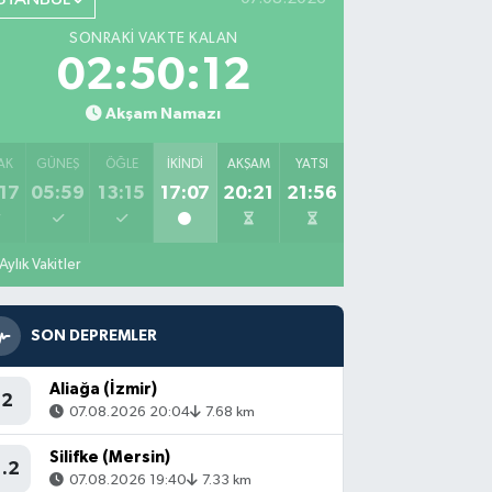
SONRAKI VAKTE KALAN
02:50:11
Akşam Namazı
AK
GÜNEŞ
ÖĞLE
İKINDI
AKŞAM
YATSI
17
05:59
13:15
17:07
20:21
21:56
Aylık Vakitler
SON DEPREMLER
Aliağa (İzmir)
2
07.08.2026 20:04
7.68 km
Silifke (Mersin)
1.2
07.08.2026 19:40
7.33 km