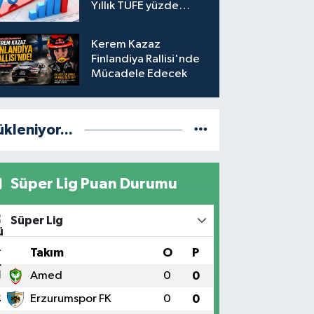
Yıllık TÜFE yüzde
31,75'e yükseldi
Kerem Kazaz
Finlandiya Rallisi'nde
Mücadele Edecek
ükleniyor...
Süper Lig Puan Durumu
Süper Lig
#
Takım
O
P
1
Amed
0
0
2
Erzurumspor FK
0
0