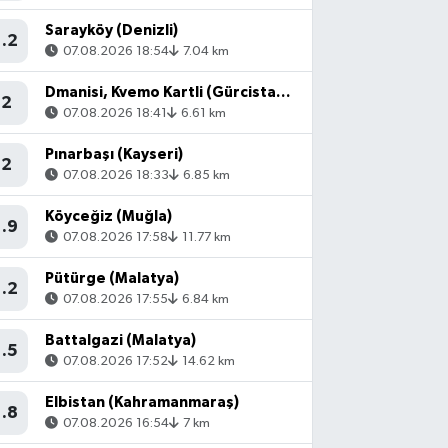
Sarayköy (Denizli)
1.2
07.08.2026 18:54
7.04 km
Dmanisi, Kvemo Kartli (Gürcistan) - [53.36 km] Akyaka (Kars)
2
07.08.2026 18:41
6.61 km
Pınarbaşı (Kayseri)
2
07.08.2026 18:33
6.85 km
Köyceğiz (Muğla)
1.9
07.08.2026 17:58
11.77 km
Pütürge (Malatya)
1.2
07.08.2026 17:55
6.84 km
Battalgazi (Malatya)
1.5
07.08.2026 17:52
14.62 km
Elbistan (Kahramanmaraş)
1.8
07.08.2026 16:54
7 km