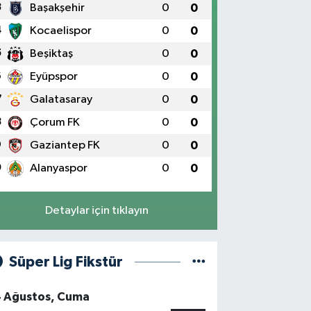
3
Başakşehir
0
0
4
Kocaelispor
0
0
5
Beşiktaş
0
0
6
Eyüpspor
0
0
7
Galatasaray
0
0
8
Çorum FK
0
0
9
Gaziantep FK
0
0
0
Alanyaspor
0
0
Detaylar için tıklayın
Süper Lig Fikstür
4 Ağustos, Cuma