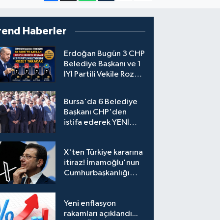
rend Haberler
Erdoğan Bugün 3 CHP
Belediye Başkanı ve 1
İYİ Partili Vekile Rozet
Takacak
Bursa'da 6 Belediye
Başkanı CHP'den
istifa ederek YENİ
Parti'ye katıldı
X'ten Türkiye kararına
itiraz! İmamoğlu'nun
Cumhurbaşkanlığı
Adaylığı Ofisi
hesabına erişim
Yeni enflasyon
engeli mahkemeye
rakamları açıklandı...
taşındı