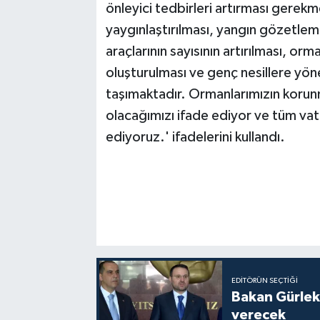
önleyici tedbirleri artırması gerekm
yaygınlaştırılması, yangın gözetleme
araçlarının sayısının artırılması, or
oluşturulması ve genç nesillere yöne
taşımaktadır. Ormanlarımızın korunm
olacağımızı ifade ediyor ve tüm va
ediyoruz.' ifadelerini kullandı.
EDITÖRÜN SEÇTIĞI
Bakan Gürlek
verecek