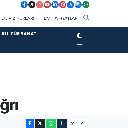
DÖVİZ KURLARI
EMTİA FİYATLARI
KÜLTÜR SANAT
ğrı
-
+
A
A