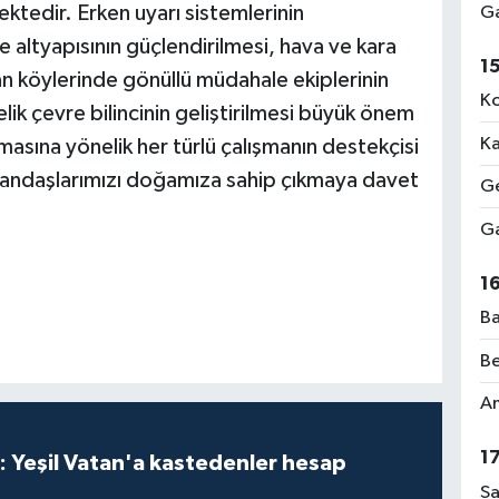
ektedir. Erken uyarı sistemlerinin
Ga
 altyapısının güçlendirilmesi, hava ve kara
1
man köylerinde gönüllü müdahale ekiplerinin
Ko
lik çevre bilincinin geliştirilmesi büyük önem
Ka
asına yönelik her türlü çalışmanın destekçisi
tandaşlarımızı doğamıza sahip çıkmaya davet
Ge
Ga
1
Ba
Be
Am
1
: Yeşil Vatan'a kastedenler hesap
Sa