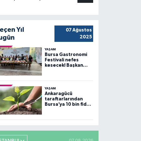
eçen Yıl
07 Ağustos
ugün
2025
YAŞAM
Bursa Gastronomi
Festivali nefes
kesecek! Başkan
Bozbey’den
heyecanlandıran
açıklama
YAŞAM
Ankaragücü
taraftarlarından
Bursa’ya 10 bin fidan
desteği
İSTANBUL
07.08.2026