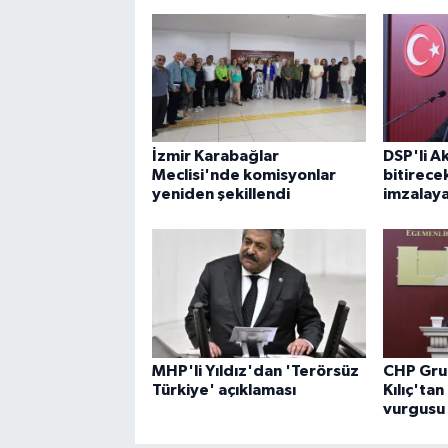
İzmir Karabağlar
DSP'li A
Meclisi'nde komisyonlar
bitirecek
yeniden şekillendi
imzalay
MHP'li Yıldız'dan 'Terörsüz
CHP Gru
Türkiye' açıklaması
Kılıç'tan
vurgusu