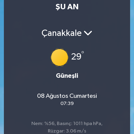
ŞU AN
SPOR
KÜLTÜR SANAT
Çanakkale
FRAGMANLAR
°
29
Güneşli
08 Ağustos Cumartesi
07:39
Nem: %56, Basınç: 1011 hpa hPa,
Rüzgar: 3.06 m/s