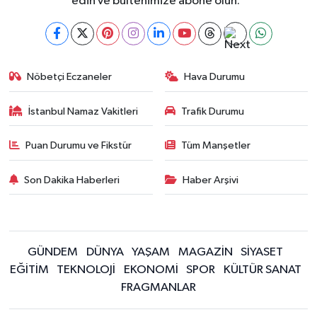
edin ve bültenimize abone olun."
Nöbetçi Eczaneler
Hava Durumu
İstanbul Namaz Vakitleri
Trafik Durumu
Puan Durumu ve Fikstür
Tüm Manşetler
Son Dakika Haberleri
Haber Arşivi
GÜNDEM
DÜNYA
YAŞAM
MAGAZİN
SİYASET
EĞİTİM
TEKNOLOJİ
EKONOMİ
SPOR
KÜLTÜR SANAT
FRAGMANLAR