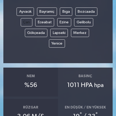
Ayvacık
Bayramiç
Biga
Bozcaada
Çan
Eceabat
Ezine
Gelibolu
Gökçeada
Lapseki
Merkez
Yenice
NEM
BASINÇ
%56
1011 HPA
hpa
RÜZGAR
EN DÜŞÜK / EN YÜKSEK
°
°