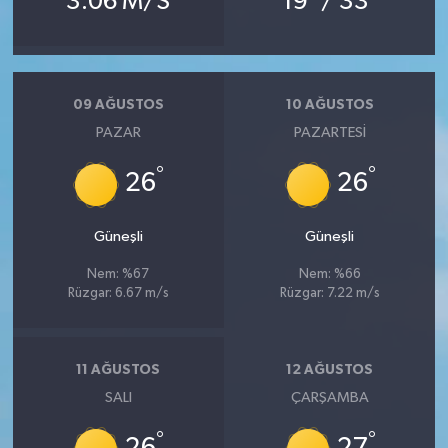
3.06 M/S
19
/ 33
09 AĞUSTOS
10 AĞUSTOS
PAZAR
PAZARTESI
°
°
26
26
Güneşli
Güneşli
Nem: %67
Nem: %66
Rüzgar: 6.67 m/s
Rüzgar: 7.22 m/s
11 AĞUSTOS
12 AĞUSTOS
SALI
ÇARŞAMBA
°
°