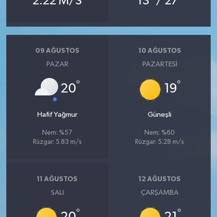
2.22 M/S
13
/ 27
09 AĞUSTOS
10 AĞUSTOS
PAZAR
PAZARTESI
°
°
20
19
Hafif Yağmur
Güneşli
Nem: %57
Nem: %60
Rüzgar: 5.83 m/s
Rüzgar: 5.28 m/s
11 AĞUSTOS
12 AĞUSTOS
SALI
ÇARŞAMBA
°
°