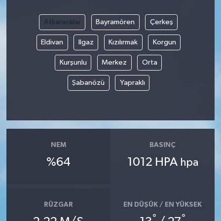
Atkaracalar
Bayramören
Çerkeş
Eldivan
Ilgaz
Kızılırmak
Korgun
Kurşunlu
Merkez
Orta
Şabanözü
Yapraklı
NEM
BASINÇ
%64
1012 HPA
hpa
RÜZGAR
EN DÜŞÜK / EN YÜKSEK
°
°