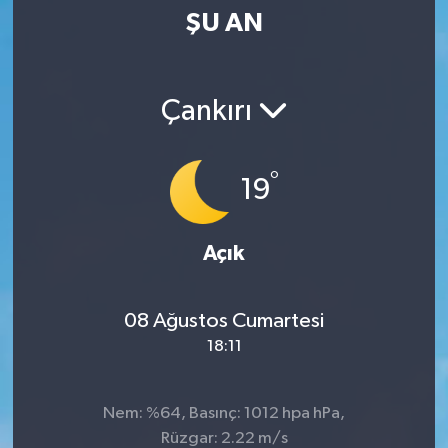
ŞU AN
SPOR
KÜLTÜR SANAT
Çankırı
FRAGMANLAR
°
19
Açık
08 Ağustos Cumartesi
18:11
Nem: %64, Basınç: 1012 hpa hPa,
Rüzgar: 2.22 m/s