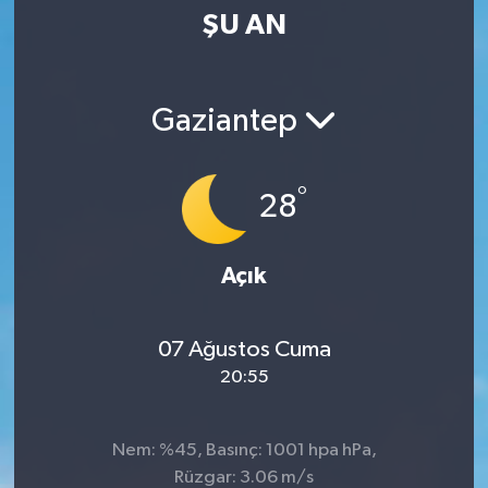
ŞU AN
SPOR
KÜLTÜR SANAT
Gaziantep
FRAGMANLAR
°
28
Açık
07 Ağustos Cuma
20:55
Nem: %45, Basınç: 1001 hpa hPa,
Rüzgar: 3.06 m/s