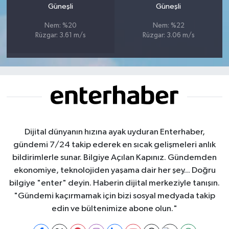
Güneşli
Güneşli
Nem: %20
Nem: %22
Rüzgar: 3.61 m/s
Rüzgar: 3.06 m/s
Dijital dünyanın hızına ayak uyduran Enterhaber,
gündemi 7/24 takip ederek en sıcak gelişmeleri anlık
bildirimlerle sunar. Bilgiye Açılan Kapınız. Gündemden
ekonomiye, teknolojiden yaşama dair her şey... Doğru
bilgiye "enter" deyin. Haberin dijital merkeziyle tanışın.
"Gündemi kaçırmamak için bizi sosyal medyada takip
edin ve bültenimize abone olun."