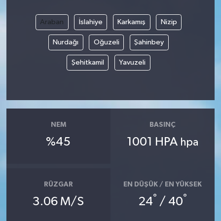
Araban
İslahiye
Karkamış
Nizip
Nurdağı
Oğuzeli
Şahinbey
Şehitkamil
Yavuzeli
NEM
BASINÇ
%45
1001 HPA
hpa
RÜZGAR
EN DÜŞÜK / EN YÜKSEK
°
°
3.06 M/S
24
/ 40