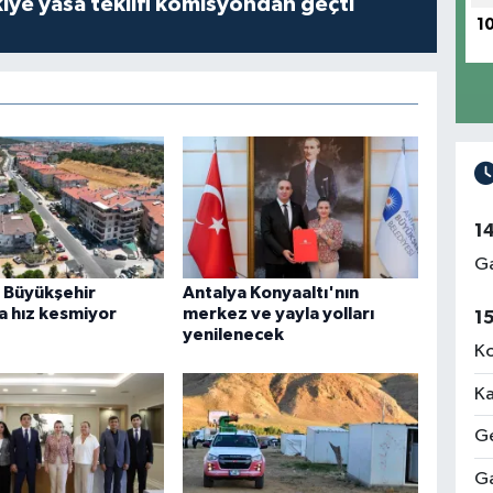
iye yasa teklifi komisyondan geçti
1
1
Ga
r Büyükşehir
Antalya Konyaaltı'nın
a hız kesmiyor
merkez ve yayla yolları
1
yenilenecek
Ko
Ka
Ge
Ga