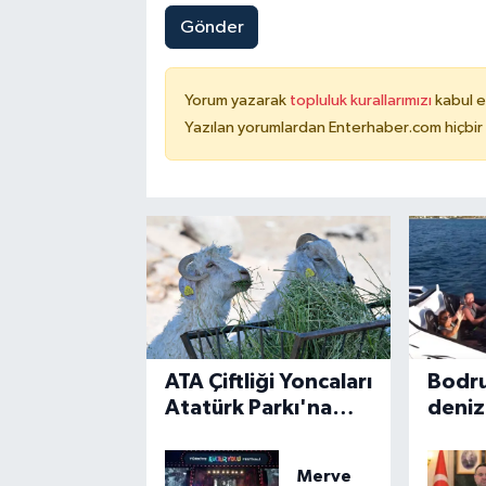
Gönder
Yorum yazarak
topluluk kurallarımızı
kabul e
Yazılan yorumlardan Enterhaber.com hiçbir
ATA Çiftliği Yoncaları
Bodru
Atatürk Parkı'na
deniz
ulaştı
Merve