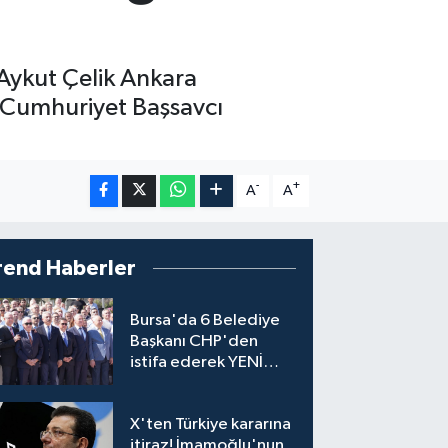
 Aykut Çelik Ankara
 Cumhuriyet Başsavcı
-
+
A
A
rend Haberler
Bursa'da 6 Belediye
Başkanı CHP'den
istifa ederek YENİ
Parti'ye katıldı
X'ten Türkiye kararına
itiraz! İmamoğlu'nun