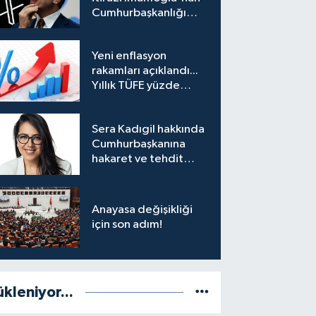
Cumhurbaşkanlığı
Adaylığı Ofisi
hesabına erişim
Yeni enflasyon
engeli mahkemeye
rakamları açıklandı...
taşındı
Yıllık TÜFE yüzde
31,75'e yükseldi
Sera Kadıgil hakkında
Cumhurbaşkanına
hakaret ve tehdit
soruşturması
Anayasa değişikliği
için son adım!
ükleniyor...