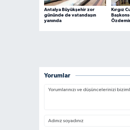
Antalya Büyükşehir zor
Kırgız C
gününde de vatandaşın
Başkonso
yanında
Özdemir'
Yorumlar