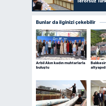
Terörsüz Türk
Bunlar da ilginizi çekebilir
Arbil Akın kadın muhtarlarla
Balıkesi
buluştu
altyapıd