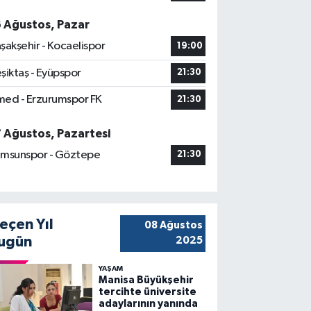
6 Ağustos, Pazar
şakşehir - Kocaelispor
19:00
şiktaş - Eyüpspor
21:30
ed - Erzurumspor FK
21:30
7 Ağustos, Pazartesi
msunspor - Göztepe
21:30
eçen Yıl
08 Ağustos
ugün
2025
YAŞAM
Manisa Büyükşehir
tercihte üniversite
adaylarının yanında