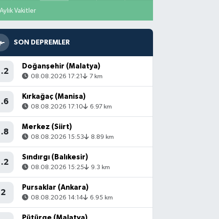
Aylık Vakitler
SON DEPREMLER
Doğanşehir (Malatya)
1.2
08.08.2026 17:21
7 km
Kırkağaç (Manisa)
1.6
08.08.2026 17:10
6.97 km
Merkez (Siirt)
1.8
08.08.2026 15:53
8.89 km
Sındırgı (Balıkesir)
1.2
08.08.2026 15:25
9.3 km
Pursaklar (Ankara)
2
08.08.2026 14:14
6.95 km
Pütürge (Malatya)