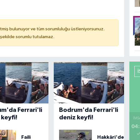
tmiş bulunuyor ve tüm sorumluluğu üstleniyorsunuz.
 şekilde sorumlu tutulamaz.
m'da Ferrari'li
Bodrum'da Ferrari'li
 keyfi!
deniz keyfi!
İMS
04:
Faili
Hakkâri'de