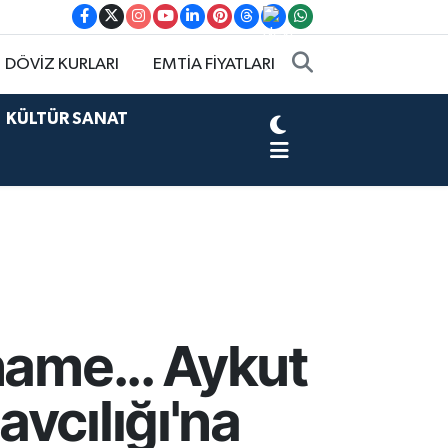
DÖVİZ KURLARI
EMTİA FİYATLARI
KÜLTÜR SANAT
name... Aykut
vcılığı'na