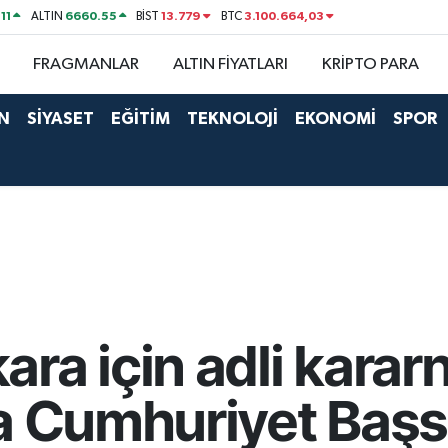
11
6660.55
13.779
3.100.664,03
ALTIN
BİST
BTC
FRAGMANLAR
ALTIN FİYATLARI
KRİPTO PARA
N
SİYASET
EĞİTİM
TEKNOLOJİ
EKONOMİ
SPOR
ra için adli karar
a Cumhuriyet Başsa