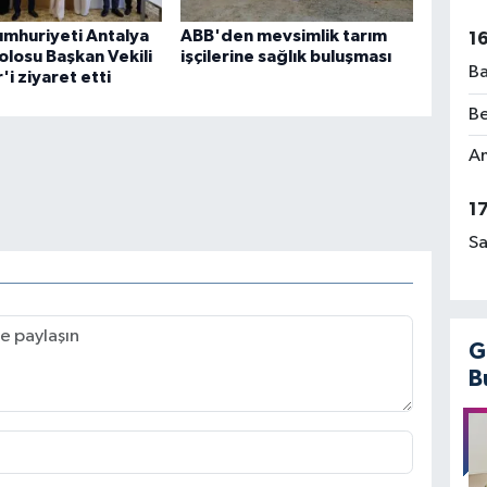
umhuriyeti Antalya
ABB'den mevsimlik tarım
1
losu Başkan Vekili
işçilerine sağlık buluşması
Ba
i ziyaret etti
Be
Am
1
Sa
G
B