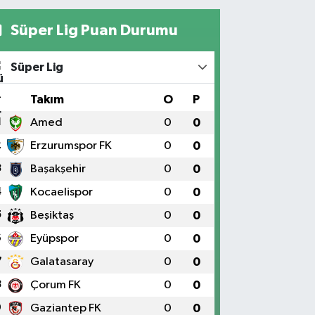
Süper Lig Puan Durumu
Süper Lig
#
Takım
O
P
1
Amed
0
0
2
Erzurumspor FK
0
0
3
Başakşehir
0
0
4
Kocaelispor
0
0
5
Beşiktaş
0
0
6
Eyüpspor
0
0
7
Galatasaray
0
0
8
Çorum FK
0
0
9
Gaziantep FK
0
0