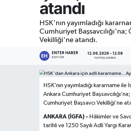
atandı
SPOR
HSK'nın yayımladığı kararnam
KÜLTÜR SANAT
Cumhuriyet Başsavcılığı'na;
Vekilliği'ne atandı.
FRAGMANLAR
ENTER HABER
12.06.2026 - 12:58
EDITÖR
YAYINLANMA
HSK'nın yayımladığı kararname ile İ
Ankara Cumhuriyet Başsavcılığı'na
Cumhuriyet Başsavcı Vekilliği'ne at
ANKARA (İGFA) -
Hâkimler ve Savcı
tarihli ve 1250 Sayılı Adli Yargı Ka