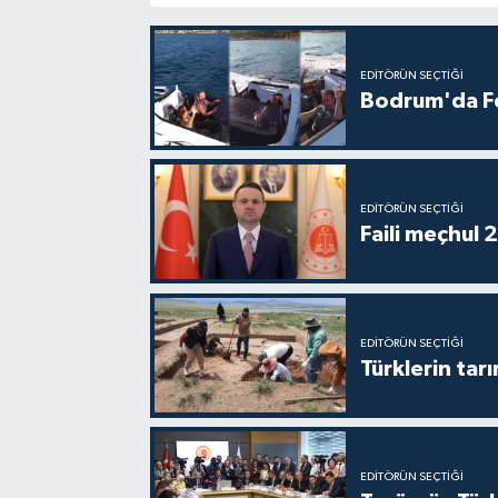
EDITÖRÜN SEÇTIĞI
Bodrum'da Fer
EDITÖRÜN SEÇTIĞI
Faili meçhul 
EDITÖRÜN SEÇTIĞI
Türklerin tarı
EDITÖRÜN SEÇTIĞI