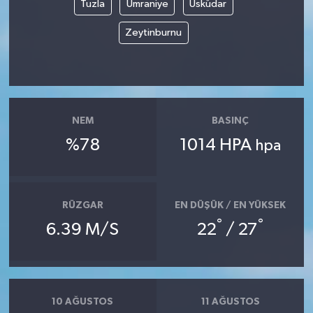
Tuzla
Ümraniye
Üsküdar
Zeytinburnu
NEM
BASINÇ
%78
1014 HPA
hpa
RÜZGAR
EN DÜŞÜK / EN YÜKSEK
°
°
6.39 M/S
22
/ 27
10 AĞUSTOS
11 AĞUSTOS