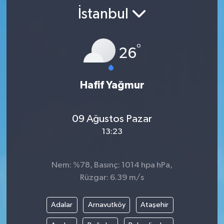
İstanbul
SPOR
KÜLTÜR SANAT
°
26
FRAGMANLAR
Hafif Yağmur
09 Ağustos Pazar
13:23
Nem: %78, Basınç: 1014 hpa hPa,
Rüzgar: 6.39 m/s
Adalar
Arnavutköy
Ataşehir