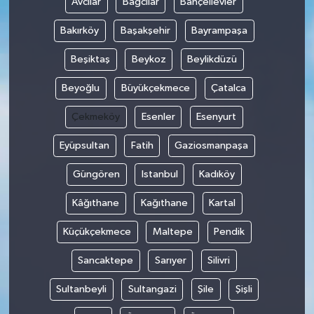
Avcılar
Bağcılar
Bahçelievler
Bakırköy
Başakşehir
Bayrampaşa
Beşiktaş
Beykoz
Beylikdüzü
Beyoğlu
Büyükçekmece
Çatalca
Çekmeköy
Esenler
Esenyurt
Eyüpsultan
Fatih
Gaziosmanpaşa
Güngören
Istanbul
Kadıköy
Kâğıthane
Kağıthane
Kartal
Küçükçekmece
Maltepe
Pendik
Sancaktepe
Sarıyer
Silivri
Sultanbeyli
Sultangazi
Şile
Şişli