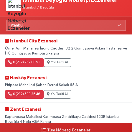
İstanbul Beyoğlu Nöbetçi Eczaneler
İstanbul / Beyoğlu
Istanbul City Eczanesi
Ömer Avni Mahallesi İnönü Caddesi 32 2 Gümüşsuyu Askeri Hastanesi ve
İTÜ Gümüşsuyu Kampüsü karşısı
0 (212) 252 00 93
Yol Tarifi Al
Hasköy Eczanesi
Piripaşa Mahallesi Şaban Deresi Sokak 65 A
0 (212) 533 36 46
Yol Tarifi Al
Zent Eczanesi
Kaptanpaşa Mahallesi Kasımpaşa Zincirlikuyu Caddesi 123B İstanbul
Beyoğlu 4 Nolu ASM Karşısı
Tüm Nöbetçi Eczaneler
0 (212) 297 96 92
Yol Tarifi Al