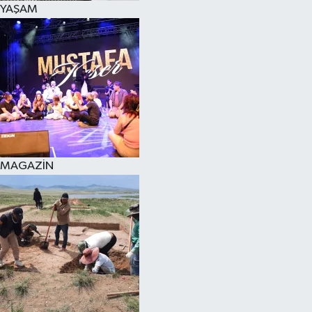
YAŞAM
SPOR
KÜLTÜR SANAT
FRAGMANLAR
MAGAZİN