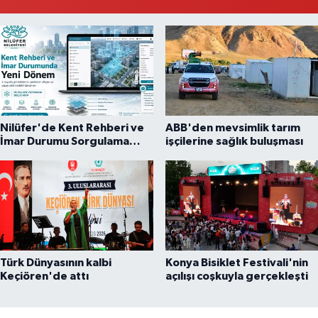
Nilüfer'de Kent Rehberi ve
ABB'den mevsimlik tarım
İmar Durumu Sorgulama
işçilerine sağlık buluşması
yenilendi
Türk Dünyasının kalbi
Konya Bisiklet Festivali'nin
Keçiören'de attı
açılışı coşkuyla gerçekleşti