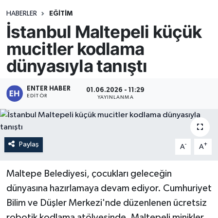
HABERLER
EĞİTİM
İstanbul Maltepeli küçük
mucitler kodlama
dünyasıyla tanıştı
ENTER HABER
01.06.2026 - 11:29
EDITÖR
YAYINLANMA
Paylaş
-
+
A
A
Maltepe Belediyesi, çocukları geleceğin
dünyasına hazırlamaya devam ediyor. Cumhuriyet
Bilim ve Düşler Merkezi'nde düzenlenen ücretsiz
robotik kodlama atölyesinde, Maltepeli minikler