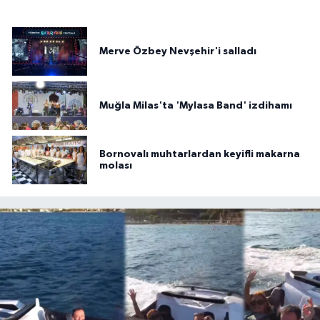
Merve Özbey Nevşehir'i salladı
Muğla Milas'ta 'Mylasa Band' izdihamı
Bornovalı muhtarlardan keyifli makarna
molası