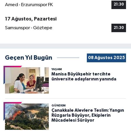
Amed - Erzurumspor FK
21:30
17 Ağustos, Pazartesi
Samsunspor - Göztepe
21:30
Geçen Yıl Bugün
08 Ağustos 2025
YAŞAM
Manisa Büyükşehir tercihte
üniversite adaylarının yanında
GÜNDEM
Çanakkale Alevlere Teslim: Yangın
Rüzgarla Büyüyor, Ekiplerin
Mücadelesi Sürüyor