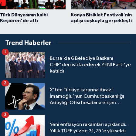
Türk Dünyasının kalbi
Konya Bisiklet Festivali'nin
Keçiören'de attı
açılışı coşkuyla gerçekleşti
Trend Haberler
1
Bursa'da 6 Belediye Başkanı
CHP'den istifa ederek YENİ Parti'ye
katıldı
2
X'ten Türkiye kararına itiraz!
İmamoğlu'nun Cumhurbaşkanlığı
Adaylığı Ofisi hesabına erişim
engeli mahkemeye taşındı
3
Yeni enflasyon rakamları açıklandı...
Yıllık TÜFE yüzde 31,75'e yükseldi