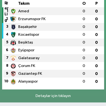
#
Takım
O
P
1
Amed
0
0
2
Erzurumspor FK
0
0
3
Başakşehir
0
0
4
Kocaelispor
0
0
5
Beşiktaş
0
0
6
Eyüpspor
0
0
7
Galatasaray
0
0
8
Çorum FK
0
0
9
Gaziantep FK
0
0
10
Alanyaspor
0
0
Detaylar için tıklayın