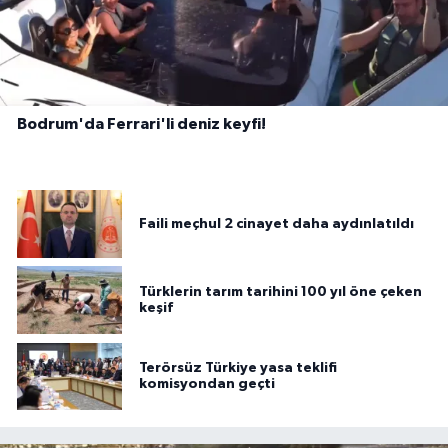
Bodrum'da Ferrari'li deniz keyfi!
Faili meçhul 2 cinayet daha aydınlatıldı
Türklerin tarım tarihini 100 yıl öne çeken
keşif
Terörsüz Türkiye yasa teklifi
komisyondan geçti