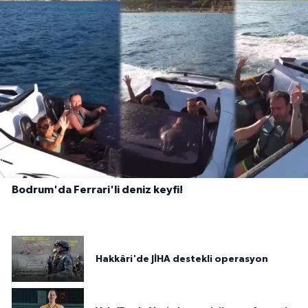
Bodrum'da Ferrari'li deniz keyfi!
Hakkâri'de JİHA destekli operasyon