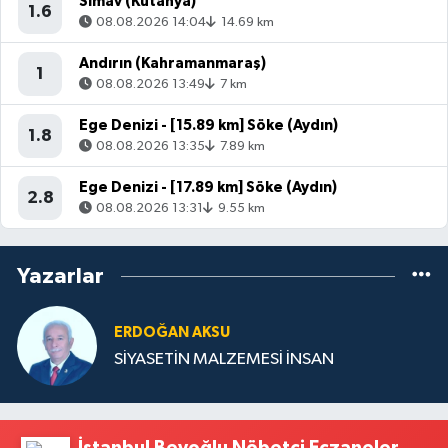
Simav (Kütahya)
1.6
08.08.2026 14:04
14.69 km
Andırın (Kahramanmaraş)
1
08.08.2026 13:49
7 km
Ege Denizi - [15.89 km] Söke (Aydın)
1.8
08.08.2026 13:35
7.89 km
Ege Denizi - [17.89 km] Söke (Aydın)
2.8
08.08.2026 13:31
9.55 km
Yazarlar
ERDOĞAN AKSU
SİYASETİN MALZEMESİ İNSAN