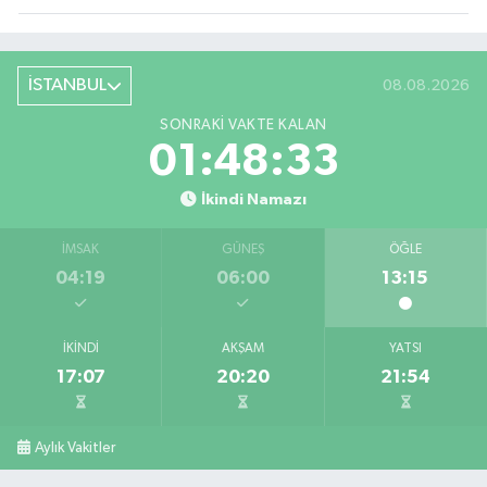
İSTANBUL
08.08.2026
SONRAKI VAKTE KALAN
01:48:31
İkindi Namazı
İMSAK
GÜNEŞ
ÖĞLE
04:19
06:00
13:15
İKINDI
AKŞAM
YATSI
17:07
20:20
21:54
Aylık Vakitler