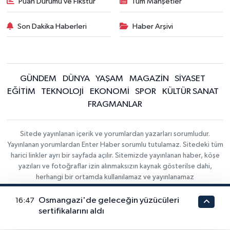
Puan Durumu ve Fikstür
Tüm Manşetler
Son Dakika Haberleri
Haber Arşivi
GÜNDEM
DÜNYA
YAŞAM
MAGAZİN
SİYASET
EĞİTİM
TEKNOLOJİ
EKONOMİ
SPOR
KÜLTÜR SANAT
FRAGMANLAR
Sitede yayınlanan içerik ve yorumlardan yazarları sorumludur.
Yayınlanan yorumlardan Enter Haber sorumlu tutulamaz. Sitedeki tüm
harici linkler ayrı bir sayfada açılır. Sitemizde yayınlanan haber, köşe
yazıları ve fotoğraflar izin alınmaksızın kaynak gösterilse dahi,
herhangi bir ortamda kullanılamaz ve yayınlanamaz
Osmangazi'de geleceğin yüzücüleri
16:47
Haber Yazılımı:
Gizlilik Sözleşmesi
İletişim
sertifikalarını aldı
TE Bilişim
|
ALTIN FİYATLARI
DÖVİZ KURLARI
Copyright ©
KRİPTO PARA DURUMU
EMTİA FİYATLARI