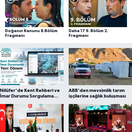
Doğanın Kanunu 8.Bölüm
Daha 17 9. Bölüm 2.
Fragmanı
Fragmanı
Nilüfer'de Kent Rehberi ve
ABB'den mevsimlik tarım
İmar Durumu Sorgulama
işçilerine sağlık buluşması
yenilendi