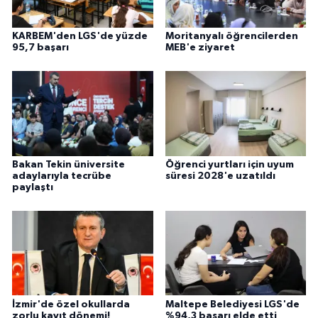
KARBEM'den LGS'de yüzde
Moritanyalı öğrencilerden
95,7 başarı
MEB'e ziyaret
Bakan Tekin üniversite
Öğrenci yurtları için uyum
adaylarıyla tecrübe
süresi 2028'e uzatıldı
paylaştı
İzmir'de özel okullarda
Maltepe Belediyesi LGS'de
zorlu kayıt dönemi!
%94,3 başarı elde etti