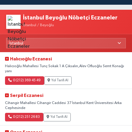
İstanbul Beyoğlu Nöbetçi Eczaneler
İstanbul / Beyoğlu
Halıcıoğlu Eczanesi
Halıcıoğlu Mahallesi Tunç Sokak 1 A Çıksalın,Alev Ofluoğlu Semt Konağı
yanı
0 (212) 369 45 49
Yol Tarifi Al
Serpil Eczanesi
Cihangir Mahallesi Cihangir Caddesi 37 İstanbul Kent Üniversitesi Arka
Cephesinde
0 (212) 251 26 83
Yol Tarifi Al