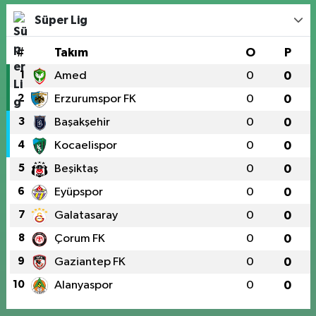
Süper Lig
#
Takım
O
P
1
Amed
0
0
2
Erzurumspor FK
0
0
3
Başakşehir
0
0
4
Kocaelispor
0
0
5
Beşiktaş
0
0
6
Eyüpspor
0
0
7
Galatasaray
0
0
8
Çorum FK
0
0
9
Gaziantep FK
0
0
10
Alanyaspor
0
0