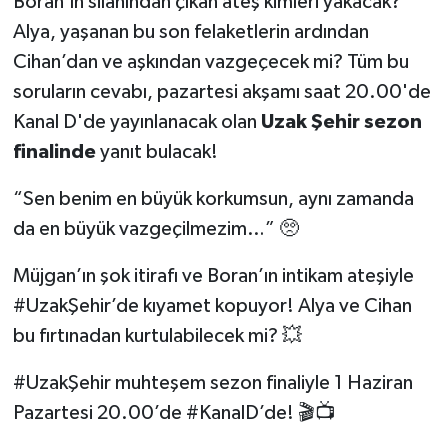
Boran’ın silahından çıkan ateş kimleri yakacak?
Alya, yaşanan bu son felaketlerin ardından
Cihan’dan ve aşkından vazgeçecek mi? Tüm bu
soruların cevabı, pazartesi akşamı saat 20.00'de
Kanal D'de yayınlanacak olan
Uzak Şehir sezon
finalinde
yanıt bulacak!
“Sen benim en büyük korkumsun, aynı zamanda
da en büyük vazgeçilmezim…” 🥺
Müjgan’ın şok itirafı ve Boran’ın intikam ateşiyle
#UzakŞehir’de kıyamet kopuyor! Alya ve Cihan
bu fırtınadan kurtulabilecek mi? 💥
#UzakŞehir muhteşem sezon finaliyle 1 Haziran
Pazartesi 20.00’de #KanalD’de! 🎬📺