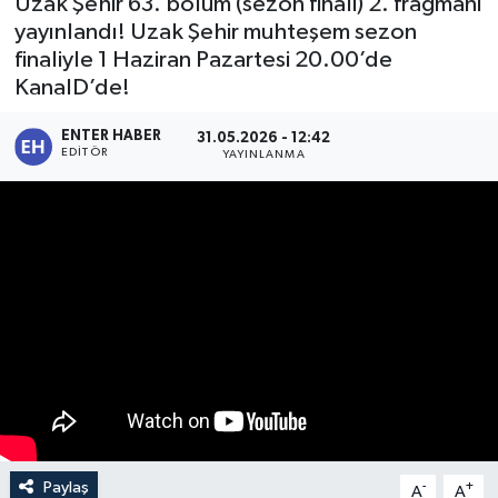
Uzak Şehir 63. bölüm (sezon finali) 2. fragmanı
yayınlandı! Uzak Şehir muhteşem sezon
SPOR
finaliyle 1 Haziran Pazartesi 20.00’de
KanalD’de!
KÜLTÜR SANAT
ENTER HABER
31.05.2026 - 12:42
FRAGMANLAR
EDITÖR
YAYINLANMA
Paylaş
-
+
A
A