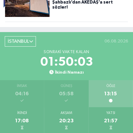
Şahbazlı’dan AKEDAŞ’a sert
sözler!
İSTANBUL
06.08.2026
SONRAKI VAKTE KALAN
01:50:02
İkindi Namazı
İMSAK
GÜNEŞ
ÖĞLE
04:16
05:58
13:15
İKINDI
AKŞAM
YATSI
17:08
20:23
21:57