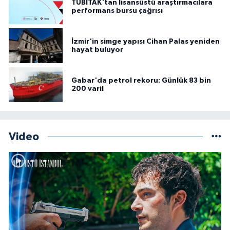
TÜBİTAK'tan lisansüstü araştırmacılara
performans bursu çağrısı
İzmir'in simge yapısı Cihan Palas yeniden
hayat buluyor
Gabar'da petrol rekoru: Günlük 83 bin
200 varil
Video