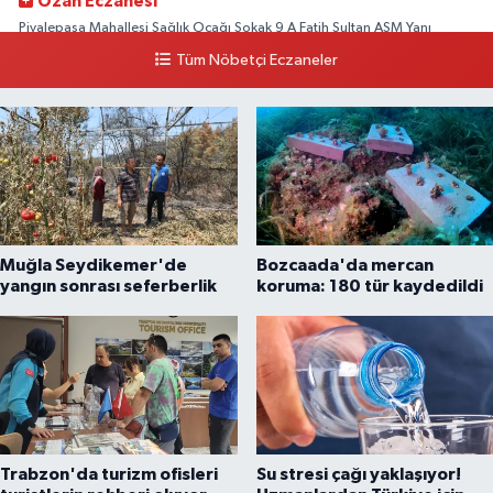
Ozan Eczanesi
Piyalepaşa Mahallesi Sağlık Ocağı Sokak 9 A Fatih Sultan ASM Yanı
Tüm Nöbetçi Eczaneler
0 (212) 297 30 13
Yol Tarifi Al
Muğla Seydikemer'de
Bozcaada'da mercan
yangın sonrası seferberlik
koruma: 180 tür kaydedildi
Trabzon'da turizm ofisleri
Su stresi çağı yaklaşıyor!