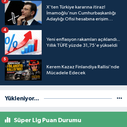
3
X'ten Türkiye kararına itiraz!
İmamoğlu'nun Cumhurbaşkanlığı
Adaylığı Ofisi hesabına erişim
engeli mahkemeye taşındı
4
Yeni enflasyon rakamları açıklandı...
Yıllık TÜFE yüzde 31,75'e yükseldi
5
Kerem Kazaz Finlandiya Rallisi'nde
Mücadele Edecek
Yükleniyor...
Süper Lig Puan Durumu