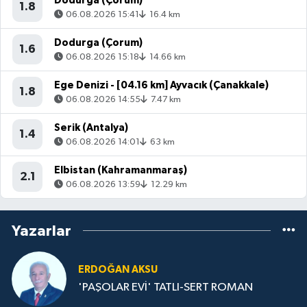
Dodurga (Çorum)
1.8
06.08.2026 15:41
16.4 km
Dodurga (Çorum)
1.6
06.08.2026 15:18
14.66 km
Ege Denizi - [04.16 km] Ayvacık (Çanakkale)
1.8
06.08.2026 14:55
7.47 km
Serik (Antalya)
1.4
06.08.2026 14:01
63 km
Elbistan (Kahramanmaraş)
2.1
06.08.2026 13:59
12.29 km
Yazarlar
ERDOĞAN AKSU
'PAŞOLAR EVİ' TATLI-SERT ROMAN