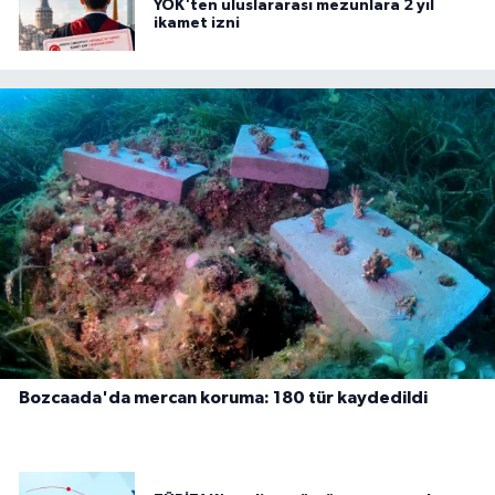
YÖK'ten uluslararası mezunlara 2 yıl
ikamet izni
Bozcaada'da mercan koruma: 180 tür kaydedildi