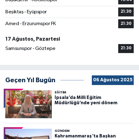
Beşiktaş - Eyüpspor
21:30
Amed - Erzurumspor FK
21:30
17 Ağustos, Pazartesi
Samsunspor - Göztepe
21:30
Geçen Yıl Bugün
06 Ağustos 2025
EĞİTİM
İpsala’da Milli Eğitim
Müdürlüğü’nde yeni dönem
GÜNDEM
Kahramanmaraş'ta Başkan