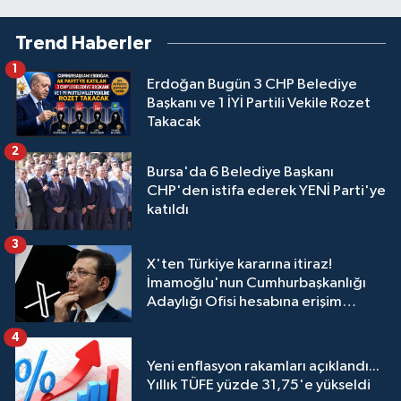
Trend Haberler
1
Erdoğan Bugün 3 CHP Belediye
Başkanı ve 1 İYİ Partili Vekile Rozet
Takacak
2
Bursa'da 6 Belediye Başkanı
CHP'den istifa ederek YENİ Parti'ye
katıldı
3
X'ten Türkiye kararına itiraz!
İmamoğlu'nun Cumhurbaşkanlığı
Adaylığı Ofisi hesabına erişim
engeli mahkemeye taşındı
4
Yeni enflasyon rakamları açıklandı...
Yıllık TÜFE yüzde 31,75'e yükseldi