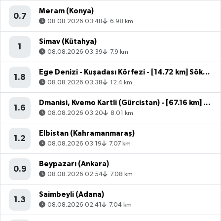
Meram (Konya)
0.7
08.08.2026 03:48
6.98 km
Simav (Kütahya)
1
08.08.2026 03:39
7.9 km
Ege Denizi - Kuşadası Körfezi - [14.72 km] Söke (Aydın)
1.8
08.08.2026 03:38
12.4 km
Dmanisi, Kvemo Kartli (Gürcistan) - [67.16 km] Akyaka (Kars)
1.6
08.08.2026 03:20
8.01 km
Elbistan (Kahramanmaraş)
1.2
08.08.2026 03:19
7.07 km
Beypazarı (Ankara)
0.9
08.08.2026 02:54
7.08 km
Saimbeyli (Adana)
1.3
08.08.2026 02:41
7.04 km