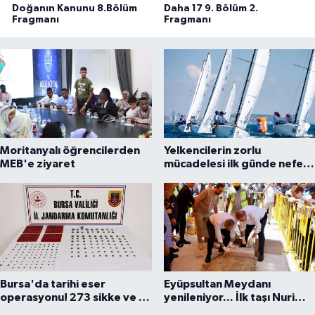
Doğanın Kanunu 8.Bölüm
Daha 17 9. Bölüm 2.
Fragmanı
Fragmanı
Moritanyalı öğrencilerden
Yelkencilerin zorlu
MEB'e ziyaret
mücadelesi ilk günde nefes
kesti
Bursa'da tarihi eser
Eyüpsultan Meydanı
operasyonu! 273 sikke ve 18
yenileniyor... İlk taşı Nuri
obje ele geçirildi
Aslan koydu