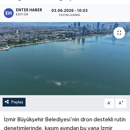
ENTER HABER
03.06.2026 - 10:03
EDITÖR
YAYINLANMA
Paylaş
-
+
A
A
İzmir Büyükşehir Belediyesi'nin dron destekli rutin
denetimlerinde, kasım ayından bu yana İzmir