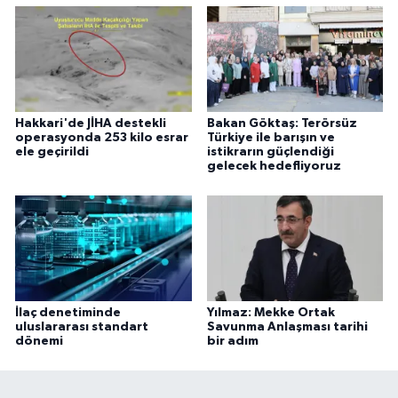
Hakkari'de JİHA destekli
Bakan Göktaş: Terörsüz
operasyonda 253 kilo esrar
Türkiye ile barışın ve
ele geçirildi
istikrarın güçlendiği
gelecek hedefliyoruz
İlaç denetiminde
Yılmaz: Mekke Ortak
uluslararası standart
Savunma Anlaşması tarihi
dönemi
bir adım