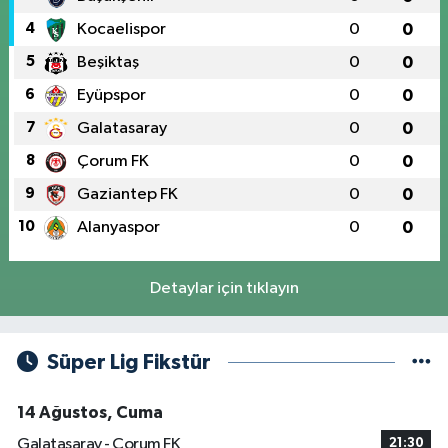
4
Kocaelispor
0
0
5
Beşiktaş
0
0
6
Eyüpspor
0
0
7
Galatasaray
0
0
8
Çorum FK
0
0
9
Gaziantep FK
0
0
10
Alanyaspor
0
0
Detaylar için tıklayın
Süper Lig Fikstür
14 Ağustos, Cuma
Galatasaray - Çorum FK
21:30