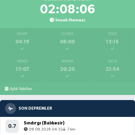
02:08:04
İmsak Namazı
İMSAK
GÜNEŞ
ÖĞLE
04:19
06:00
13:15
İKINDI
AKŞAM
YATSI
17:07
20:20
21:54
Aylık Vakitler
SON DEPREMLER
Sındırgı (Balıkesir)
0.7
08.08.2026 04:32
7 km