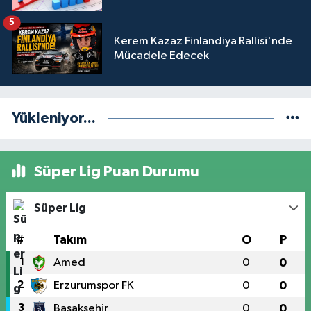
5
Kerem Kazaz Finlandiya Rallisi'nde
Mücadele Edecek
Yükleniyor...
Süper Lig Puan Durumu
Süper Lig
#
Takım
O
P
1
Amed
0
0
2
Erzurumspor FK
0
0
3
Başakşehir
0
0