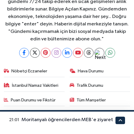
gündemi 7/24 takip ederek en sıcak gelişmeleri anlık
bildirimlerle sunar. Bilgiye Açılan Kapınız. Gündemden
ekonomiye, teknolojiden yaşama dair her şey... Doğru
bilgiye "enter" deyin. Haberin dijital merkeziyle tanışın.
"Gündemi kaçırmamak için bizi sosyal medyada takip
edin ve bültenimize abone olun."
Nöbetçi Eczaneler
Hava Durumu
İstanbul Namaz Vakitleri
Trafik Durumu
Puan Durumu ve Fikstür
Tüm Manşetler
Son Dakika Haberleri
Haber Arşivi
Moritanyalı öğrencilerden MEB'e ziyaret
21:01