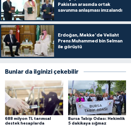
Pakistan arasında ortak
savunma anlaşması imzalandı
Erdoğan, Mekke'de Veliaht
Prens Muhammed bin Selman
ile görüştü
Bunlar da ilginizi çekebilir
688 milyon TL tarımsal
Bursa Tabip Odası: Hekimlik
destek hesaplarda
5 dakikaya sığmaz