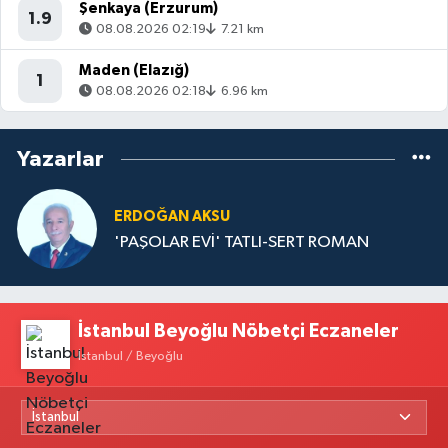
Şenkaya (Erzurum)
1.9
08.08.2026 02:19
7.21 km
Maden (Elazığ)
1
08.08.2026 02:18
6.96 km
Yazarlar
ERDOĞAN AKSU
'PAŞOLAR EVİ' TATLI-SERT ROMAN
İstanbul Beyoğlu Nöbetçi Eczaneler
İstanbul / Beyoğlu