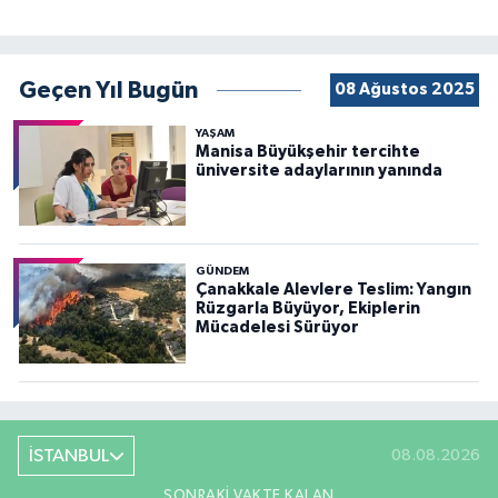
Geçen Yıl Bugün
08 Ağustos 2025
YAŞAM
Manisa Büyükşehir tercihte
üniversite adaylarının yanında
GÜNDEM
Çanakkale Alevlere Teslim: Yangın
Rüzgarla Büyüyor, Ekiplerin
Mücadelesi Sürüyor
İSTANBUL
08.08.2026
SONRAKI VAKTE KALAN