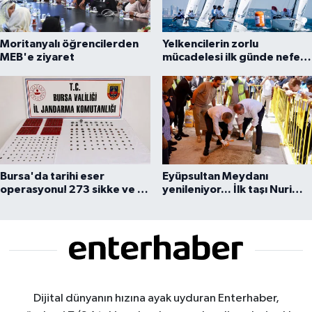
Moritanyalı öğrencilerden
Yelkencilerin zorlu
MEB'e ziyaret
mücadelesi ilk günde nefes
kesti
Bursa'da tarihi eser
Eyüpsultan Meydanı
operasyonu! 273 sikke ve 18
yenileniyor... İlk taşı Nuri
obje ele geçirildi
Aslan koydu
Dijital dünyanın hızına ayak uyduran Enterhaber,