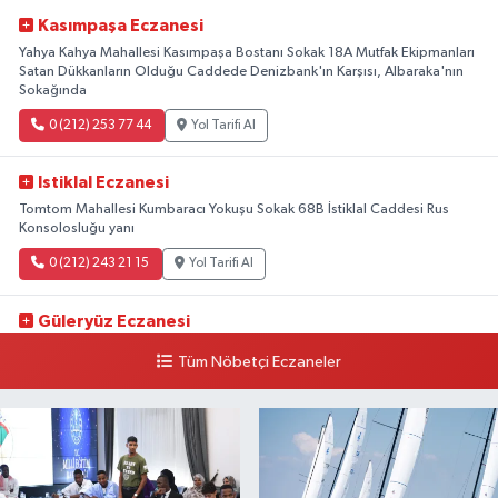
Kasımpaşa Eczanesi
Yahya Kahya Mahallesi Kasımpaşa Bostanı Sokak 18A Mutfak Ekipmanları
Satan Dükkanların Olduğu Caddede Denizbank'ın Karşısı, Albaraka'nın
Sokağında
0 (212) 253 77 44
Yol Tarifi Al
Istiklal Eczanesi
Tomtom Mahallesi Kumbaracı Yokuşu Sokak 68B İstiklal Caddesi Rus
Konsolosluğu yanı
0 (212) 243 21 15
Yol Tarifi Al
Güleryüz Eczanesi
Piripaşa Mahallesi Şaban Deresi Sokak 7 D Koç Müzesi Arkası-
Tüm Nöbetçi Eczaneler
kalaycıbahçe Meydana Doğru
0 (212) 369 95 85
Yol Tarifi Al