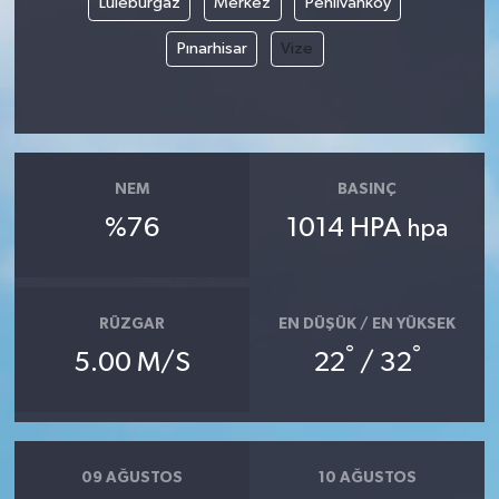
Lüleburgaz
Merkez
Pehlivanköy
Pınarhisar
Vize
NEM
BASINÇ
%76
1014 HPA
hpa
RÜZGAR
EN DÜŞÜK / EN YÜKSEK
°
°
5.00 M/S
22
/ 32
09 AĞUSTOS
10 AĞUSTOS