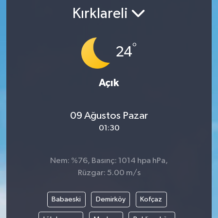
Kırklareli
SPOR
KÜLTÜR SANAT
°
24
FRAGMANLAR
Açık
09 Ağustos Pazar
01:30
Nem: %76, Basınç: 1014 hpa hPa,
Rüzgar: 5.00 m/s
Babaeski
Demirköy
Kofçaz