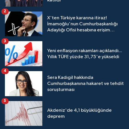
katıldı
2
X'ten Türkiye kararına itiraz!
İmamoğlu'nun Cumhurbaşkanlığı
Adaylığı Ofisi hesabına erişim
engeli mahkemeye taşındı
3
Yeni enflasyon rakamları açıklandı...
Yıllık TÜFE yüzde 31,75'e yükseldi
4
Sera Kadıgil hakkında
Cumhurbaşkanına hakaret ve tehdit
soruşturması
5
Akdeniz'de 4,1 büyüklüğünde
deprem