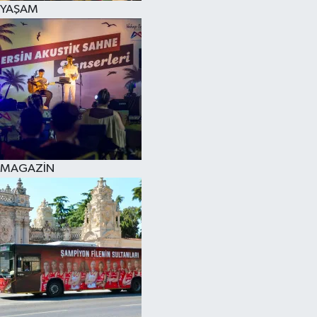
YAŞAM
SPOR
KÜLTÜR SANAT
FRAGMANLAR
MAGAZİN