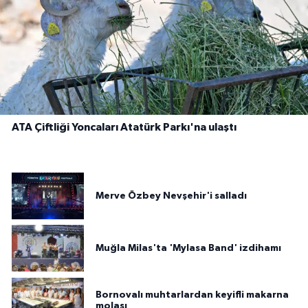
ATA Çiftliği Yoncaları Atatürk Parkı'na ulaştı
Merve Özbey Nevşehir'i salladı
Muğla Milas'ta 'Mylasa Band' izdihamı
Bornovalı muhtarlardan keyifli makarna
molası