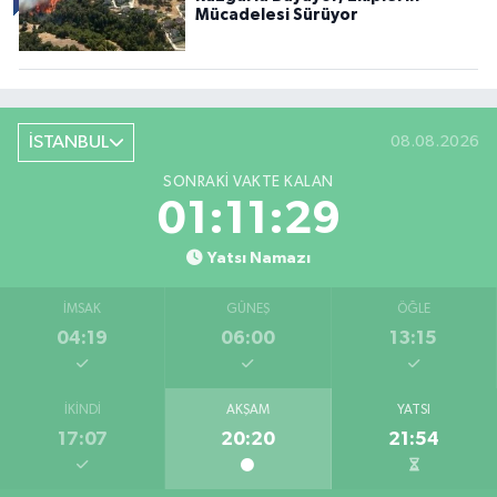
Mücadelesi Sürüyor
İSTANBUL
08.08.2026
SONRAKI VAKTE KALAN
01:11:27
Yatsı Namazı
İMSAK
GÜNEŞ
ÖĞLE
04:19
06:00
13:15
İKINDI
AKŞAM
YATSI
17:07
20:20
21:54