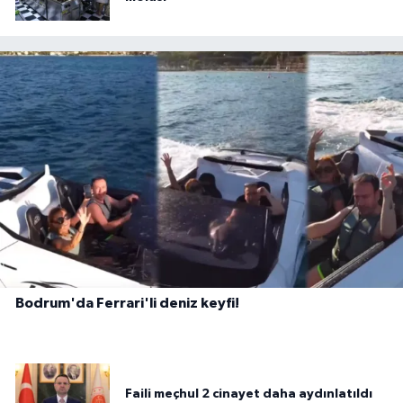
Bodrum'da Ferrari'li deniz keyfi!
Faili meçhul 2 cinayet daha aydınlatıldı