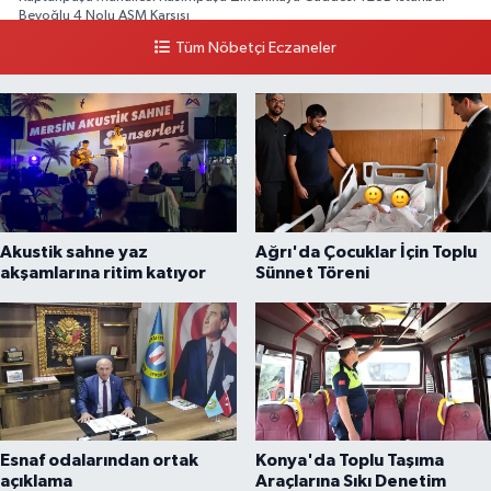
Beyoğlu 4 Nolu ASM Karşısı
Tüm Nöbetçi Eczaneler
0 (212) 297 96 92
Yol Tarifi Al
Akustik sahne yaz
Ağrı'da Çocuklar İçin Toplu
akşamlarına ritim katıyor
Sünnet Töreni
Esnaf odalarından ortak
Konya'da Toplu Taşıma
açıklama
Araçlarına Sıkı Denetim