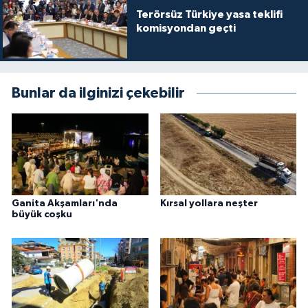
Terörsüz Türkiye yasa teklifi
komisyondan geçti
Bunlar da ilginizi çekebilir
Ganita Akşamları'nda
Kırsal yollara neşter
büyük coşku