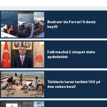
Bodrum'da Ferrari'li deniz
keyfi!
Faili meçhul 2 cinayet daha
aydınlatıldı
Türklerin tarım tarihini 100 yıl
öne çeken keşif