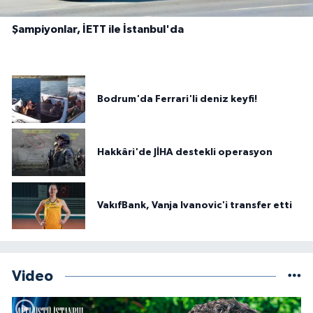
Şampiyonlar, İETT ile İstanbul'da
Bodrum'da Ferrari'li deniz keyfi!
Hakkâri'de JİHA destekli operasyon
VakıfBank, Vanja Ivanovic'i transfer etti
Video