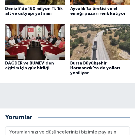
Denizli'de 160 milyon TL'lik
Ayvalık'ta üretici ve el
alt ve üstyapı yatırımı
emeği pazarı renk katıyor
DAĞDER ve BUMEV'den
Bursa Büyükşehir
eğitim için güç birliği
Harmancık'ta da yolları
yeniliyor
Yorumlar