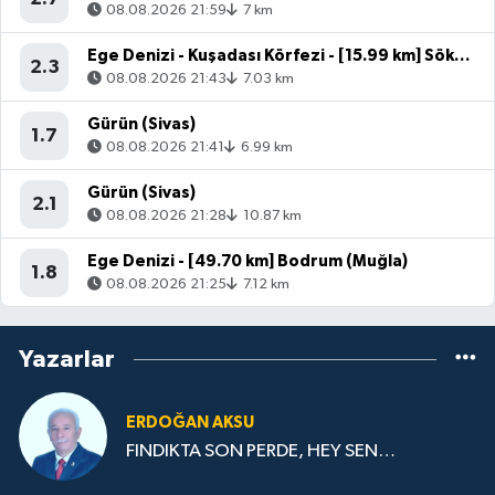
08.08.2026 21:59
7 km
Ege Denizi - Kuşadası Körfezi - [15.99 km] Söke (Aydın)
2.3
08.08.2026 21:43
7.03 km
Gürün (Sivas)
1.7
08.08.2026 21:41
6.99 km
Gürün (Sivas)
2.1
08.08.2026 21:28
10.87 km
Ege Denizi - [49.70 km] Bodrum (Muğla)
1.8
08.08.2026 21:25
7.12 km
Yazarlar
ERDOĞAN AKSU
FINDIKTA SON PERDE, HEY SEN…