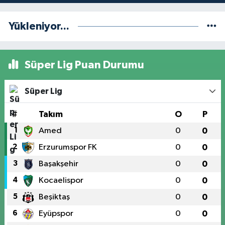
Yükleniyor...
Süper Lig Puan Durumu
Süper Lig
#
Takım
O
P
1
Amed
0
0
2
Erzurumspor FK
0
0
3
Başakşehir
0
0
4
Kocaelispor
0
0
5
Beşiktaş
0
0
6
Eyüpspor
0
0