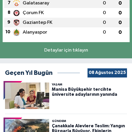
7
Galatasaray
0
0
8
Çorum FK
0
0
9
Gaziantep FK
0
0
10
Alanyaspor
0
0
Detaylar için tıklayın
Geçen Yıl Bugün
08 Ağustos 2025
YAŞAM
Manisa Büyükşehir tercihte
üniversite adaylarının yanında
GÜNDEM
Çanakkale Alevlere Teslim: Yangın
Rüzgarla Büyüyor, Ekiplerin