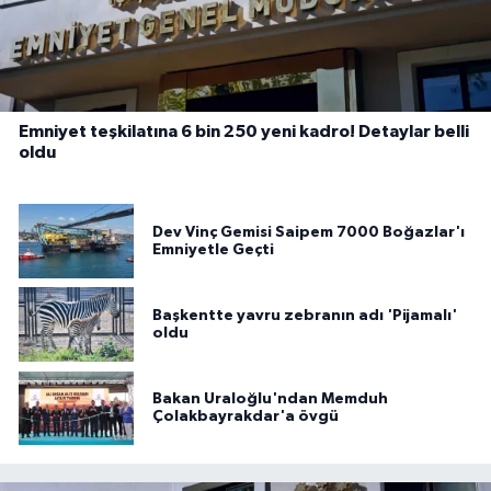
Emniyet teşkilatına 6 bin 250 yeni kadro! Detaylar belli
oldu
Dev Vinç Gemisi Saipem 7000 Boğazlar'ı
Emniyetle Geçti
Başkentte yavru zebranın adı 'Pijamalı'
oldu
Bakan Uraloğlu'ndan Memduh
Çolakbayrakdar'a övgü