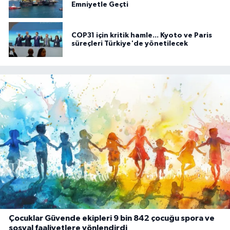
Emniyetle Geçti
COP31 için kritik hamle... Kyoto ve Paris
süreçleri Türkiye'de yönetilecek
Çocuklar Güvende ekipleri 9 bin 842 çocuğu spora ve
sosyal faaliyetlere yönlendirdi