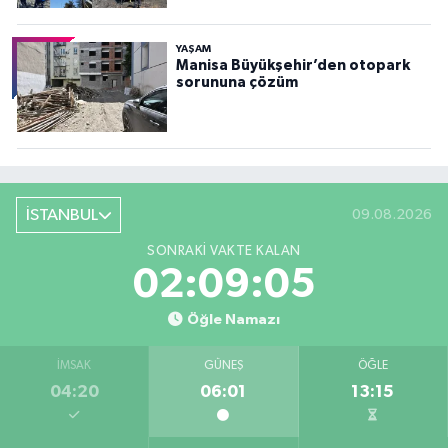
YAŞAM
Manisa Büyükşehir’den otopark
sorununa çözüm
İSTANBUL
09.08.2026
SONRAKI VAKTE KALAN
02:09:03
Öğle Namazı
İMSAK
GÜNEŞ
ÖĞLE
04:20
06:01
13:15