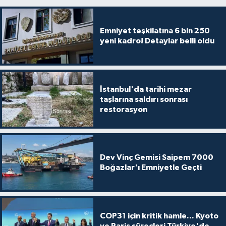
Emniyet teşkilatına 6 bin 250
yeni kadro! Detaylar belli oldu
İstanbul'da tarihi mezar
taşlarına saldırı sonrası
restorasyon
Dev Vinç Gemisi Saipem 7000
Boğazlar'ı Emniyetle Geçti
COP31 için kritik hamle... Kyoto
ve Paris süreçleri Türkiye'de