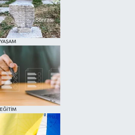
SPOR
KÜLTÜR SANAT
FRAGMANLAR
YAŞAM
EĞİTİM