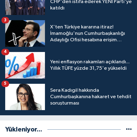
CHP'den istifa ederek YENİ Parti'ye
katıldı
3
X'ten Türkiye kararına itiraz!
İmamoğlu'nun Cumhurbaşkanlığı
Adaylığı Ofisi hesabına erişim
engeli mahkemeye taşındı
4
Yeni enflasyon rakamları açıklandı...
Yıllık TÜFE yüzde 31,75'e yükseldi
5
Sera Kadıgil hakkında
Cumhurbaşkanına hakaret ve tehdit
soruşturması
Yükleniyor...