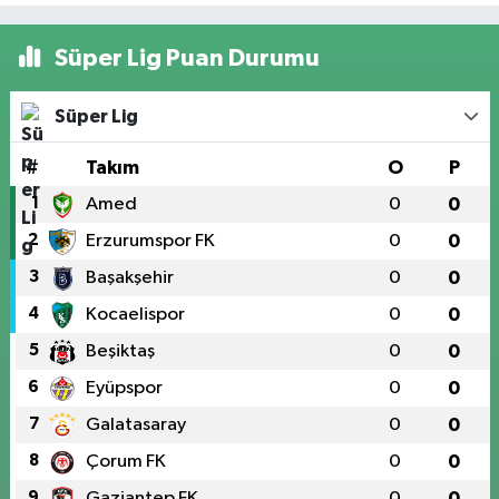
Süper Lig Puan Durumu
Süper Lig
#
Takım
O
P
1
Amed
0
0
2
Erzurumspor FK
0
0
3
Başakşehir
0
0
4
Kocaelispor
0
0
5
Beşiktaş
0
0
6
Eyüpspor
0
0
7
Galatasaray
0
0
8
Çorum FK
0
0
9
Gaziantep FK
0
0