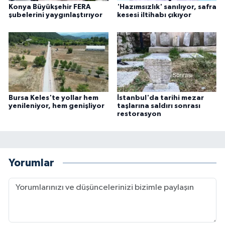
Konya Büyükşehir FERA
'Hazımsızlık' sanılıyor, safra
şubelerini yaygınlaştırıyor
kesesi iltihabı çıkıyor
Bursa Keles'te yollar hem
İstanbul'da tarihi mezar
yenileniyor, hem genişliyor
taşlarına saldırı sonrası
restorasyon
Yorumlar