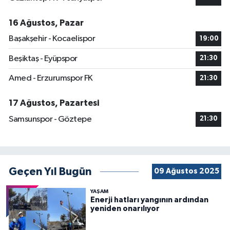
16 Ağustos, Pazar
Başakşehir - Kocaelispor
19:00
Beşiktaş - Eyüpspor
21:30
Amed - Erzurumspor FK
21:30
17 Ağustos, Pazartesi
Samsunspor - Göztepe
21:30
Geçen Yıl Bugün
09 Ağustos 2025
YAŞAM
Enerji hatları yangının ardından
yeniden onarılıyor