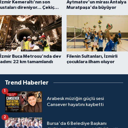
İzmir Kemeraltı'nın son
Aytmatov'un mirası Antalya
ustaları direniyor... Çekiç
Muratpaşa'da büyüyor
sesleriyle yaşayan miras
İzmir Buca Metrosu'nda dev
Filenin Sultanları, İzmirli
adım: 22 km tamamlandı
çocuklara ilham oluyor
Trend Haberler
1
Arabesk müziğin güçlü sesi
Cansever hayatını kaybetti
2
Bursa'da 6 Belediye Başkanı