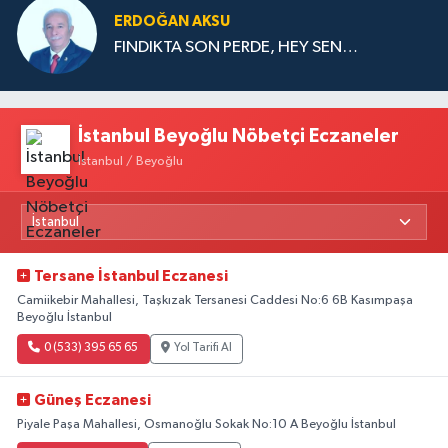
ERDOĞAN AKSU
FINDIKTA SON PERDE, HEY SEN…
İstanbul Beyoğlu Nöbetçi Eczaneler
İstanbul / Beyoğlu
Tersane İstanbul Eczanesi
Camiikebir Mahallesi, Taşkızak Tersanesi Caddesi No:6 6B Kasımpaşa
Beyoğlu İstanbul
0 (533) 395 65 65
Yol Tarifi Al
Güneş Eczanesi
Piyale Paşa Mahallesi, Osmanoğlu Sokak No:10 A Beyoğlu İstanbul