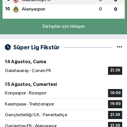
10
Alanyaspor
0
0
Detaylar için tıklayın
Süper Lig Fikstür
14 Ağustos, Cuma
Galatasaray - Çorum FK
21:30
15 Ağustos, Cumartesi
Konyaspor - Rizespor
19:00
Kasımpaşa - Trabzonspor
19:00
Gençlerbirliği S.K. - Fenerbahçe
21:30
Gaziantep FK - Alanyaspor
21:30