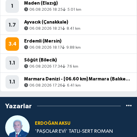
Maden (Elazığ)
1
06.08.2026 18:25
5.01 km
Ayvacık (Çanakkale)
1.7
06.08.2026 18:21
8.41 km
Erdemli (Mersin)
3.4
06.08.2026 18:17
9.88 km
Söğüt (Bilecik)
1.1
06.08.2026 17:34
7.6 km
Marmara Denizi - [06.60 km] Marmara (Balıkesir)
1.1
06.08.2026 17:26
6.41 km
Yazarlar
ERDOĞAN AKSU
'PAŞOLAR EVİ' TATLI-SERT ROMAN