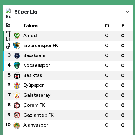
Süper Lig
#
Takım
O
P
1
Amed
0
0
2
Erzurumspor FK
0
0
3
Başakşehir
0
0
4
Kocaelispor
0
0
5
Beşiktaş
0
0
6
Eyüpspor
0
0
7
Galatasaray
0
0
8
Çorum FK
0
0
9
Gaziantep FK
0
0
10
Alanyaspor
0
0