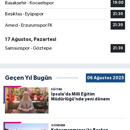
Başakşehir - Kocaelispor
19:00
Beşiktaş - Eyüpspor
21:30
Amed - Erzurumspor FK
21:30
17 Ağustos, Pazartesi
Samsunspor - Göztepe
21:30
Geçen Yıl Bugün
06 Ağustos 2025
EĞİTİM
İpsala’da Milli Eğitim
Müdürlüğü’nde yeni dönem
GÜNDEM