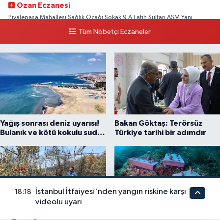
Ozan Eczanesi
Piyalepaşa Mahallesi Sağlık Ocağı Sokak 9 A Fatih Sultan ASM Yanı
Tüm Nöbetçi Eczaneler
0 (212) 297 30 13
Yol Tarifi Al
Yağış sonrası deniz uyarısı!
Bakan Göktaş: Terörsüz
Bulanık ve kötü kokulu suda
Türkiye tarihi bir adımdır
yüzmeyin
İstanbul İtfaiyesi'nden yangın riskine karşı
18:18
videolu uyarı
Muğla Seydikemer'de
Bozcaada'da mercan