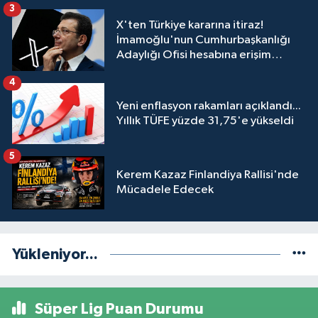
3
X'ten Türkiye kararına itiraz!
İmamoğlu'nun Cumhurbaşkanlığı
Adaylığı Ofisi hesabına erişim
engeli mahkemeye taşındı
4
Yeni enflasyon rakamları açıklandı...
Yıllık TÜFE yüzde 31,75'e yükseldi
5
Kerem Kazaz Finlandiya Rallisi'nde
Mücadele Edecek
Yükleniyor...
Süper Lig Puan Durumu