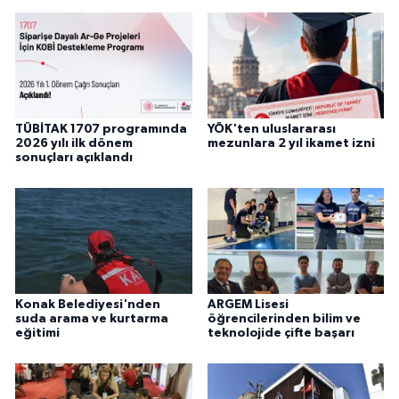
TÜBİTAK 1707 programında
YÖK'ten uluslararası
2026 yılı ilk dönem
mezunlara 2 yıl ikamet izni
sonuçları açıklandı
Konak Belediyesi'nden
ARGEM Lisesi
suda arama ve kurtarma
öğrencilerinden bilim ve
eğitimi
teknolojide çifte başarı