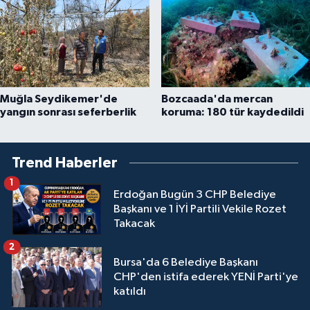
Muğla Seydikemer'de
Bozcaada'da mercan
yangın sonrası seferberlik
koruma: 180 tür kaydedildi
Trend Haberler
1
Erdoğan Bugün 3 CHP Belediye
Başkanı ve 1 İYİ Partili Vekile Rozet
Takacak
2
Bursa'da 6 Belediye Başkanı
CHP'den istifa ederek YENİ Parti'ye
katıldı