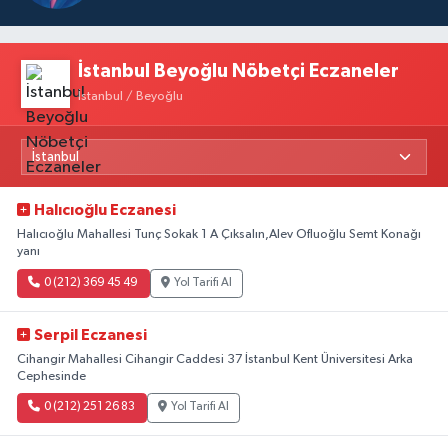
İstanbul Beyoğlu Nöbetçi Eczaneler
İstanbul / Beyoğlu
Halıcıoğlu Eczanesi
Halıcıoğlu Mahallesi Tunç Sokak 1 A Çıksalın,Alev Ofluoğlu Semt Konağı
yanı
0 (212) 369 45 49
Yol Tarifi Al
Serpil Eczanesi
Cihangir Mahallesi Cihangir Caddesi 37 İstanbul Kent Üniversitesi Arka
Cephesinde
0 (212) 251 26 83
Yol Tarifi Al