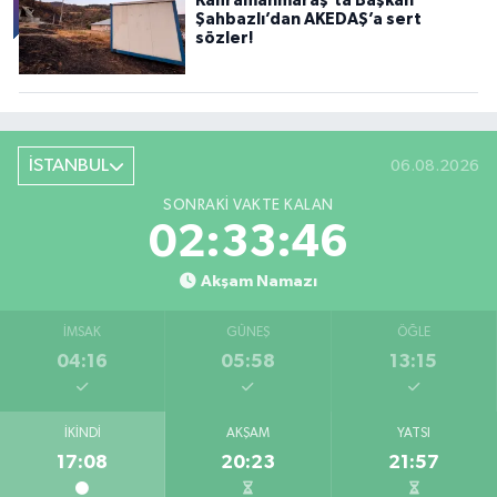
Kahramanmaraş'ta Başkan
Şahbazlı’dan AKEDAŞ’a sert
sözler!
İSTANBUL
06.08.2026
SONRAKI VAKTE KALAN
02:33:44
Akşam Namazı
İMSAK
GÜNEŞ
ÖĞLE
04:16
05:58
13:15
İKINDI
AKŞAM
YATSI
17:08
20:23
21:57