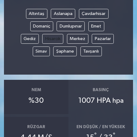
Altıntaş
Aslanapa
Çavdarhisar
Domaniç
Dumlupınar
Emet
Gediz
Hisarcık
Merkez
Pazarlar
Simav
Şaphane
Tavşanlı
NEM
BASINÇ
%30
1007 HPA
hpa
RÜZGAR
EN DÜŞÜK / EN YÜKSEK
°
°