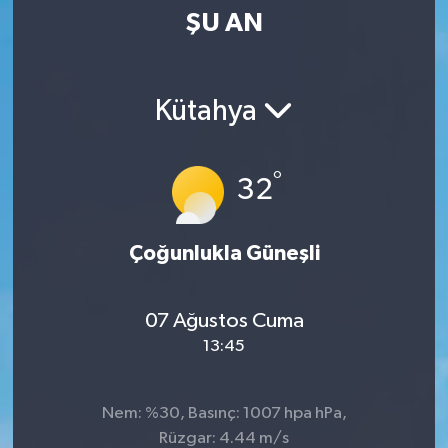
ŞU AN
SPOR
KÜLTÜR SANAT
Kütahya
FRAGMANLAR
°
32
Çoğunlukla Güneşli
07 Ağustos Cuma
13:45
Nem: %30, Basınç: 1007 hpa hPa,
Rüzgar: 4.44 m/s