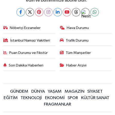
edin ve bültenimize abone olun."
Nöbetçi Eczaneler
Hava Durumu
İstanbul Namaz Vakitleri
Trafik Durumu
Puan Durumu ve Fikstür
Tüm Manşetler
Son Dakika Haberleri
Haber Arşivi
GÜNDEM
DÜNYA
YAŞAM
MAGAZİN
SİYASET
EĞİTİM
TEKNOLOJİ
EKONOMİ
SPOR
KÜLTÜR SANAT
FRAGMANLAR