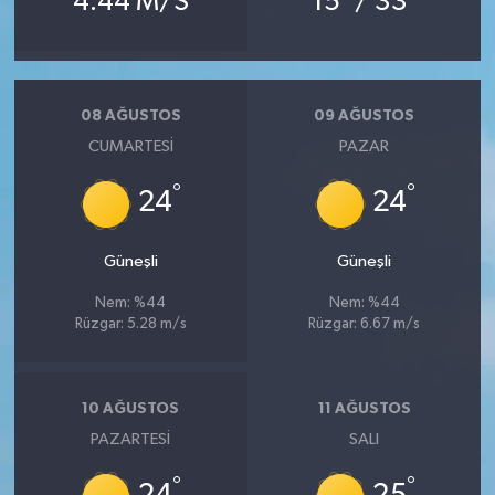
4.44 M/S
15
/ 33
08 AĞUSTOS
09 AĞUSTOS
CUMARTESI
PAZAR
°
°
24
24
Güneşli
Güneşli
Nem: %44
Nem: %44
Rüzgar: 5.28 m/s
Rüzgar: 6.67 m/s
10 AĞUSTOS
11 AĞUSTOS
PAZARTESI
SALI
°
°