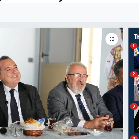
T
1
2
3
4