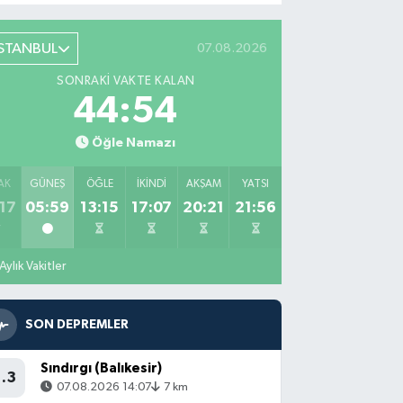
İSTANBUL
07.08.2026
SONRAKI VAKTE KALAN
44:53
Öğle Namazı
AK
GÜNEŞ
ÖĞLE
İKINDI
AKŞAM
YATSI
17
05:59
13:15
17:07
20:21
21:56
Aylık Vakitler
SON DEPREMLER
Sındırgı (Balıkesir)
1.3
07.08.2026 14:07
7 km