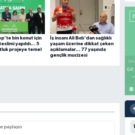
p'te bin konut için
İş insanı Ali Bıdı'dan sağlıklı
eslimi yapıldı... 5
yaşam üzerine dikkat çeken
tluk projeye temel
açıklamalar... 77 yaşında
gençlik mucizesi
İMS
04: