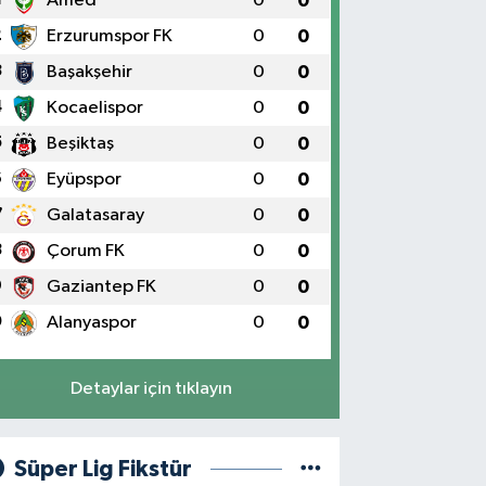
Amed
0
0
2
Erzurumspor FK
0
0
3
Başakşehir
0
0
4
Kocaelispor
0
0
5
Beşiktaş
0
0
6
Eyüpspor
0
0
7
Galatasaray
0
0
8
Çorum FK
0
0
9
Gaziantep FK
0
0
0
Alanyaspor
0
0
Detaylar için tıklayın
Süper Lig Fikstür