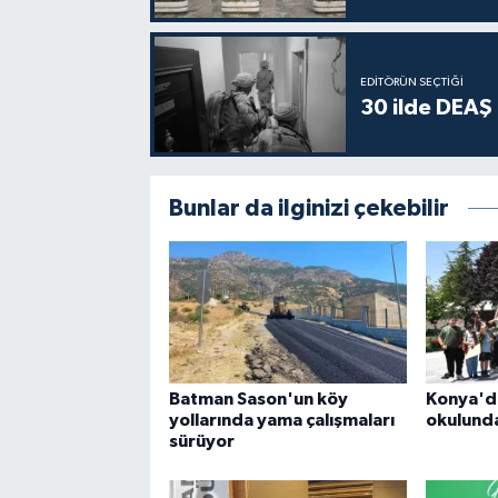
EDITÖRÜN SEÇTIĞI
30 ilde DEAŞ
Bunlar da ilginizi çekebilir
Batman Sason'un köy
Konya'd
yollarında yama çalışmaları
okulunda
sürüyor