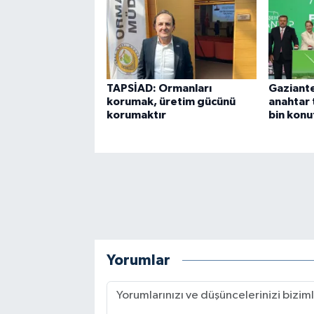
TAPSİAD: Ormanları
Gaziante
korumak, üretim gücünü
anahtar t
korumaktır
bin konu
Yorumlar