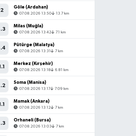
Göle (Ardahan)
2
07.08.2026 13:50
13.7 km
Milas (Muğla)
1.3
07.08.2026 13:42
7.1 km
Pütürge (Malatya)
1.4
07.08.2026 13:31
7 km
Merkez (Kırşehir)
1.1
07.08.2026 13:18
6.81 km
Soma (Manisa)
1.2
07.08.2026 13:17
7.09 km
Mamak (Ankara)
1.1
07.08.2026 13:12
7 km
Orhaneli (Bursa)
1.3
07.08.2026 13:03
7 km