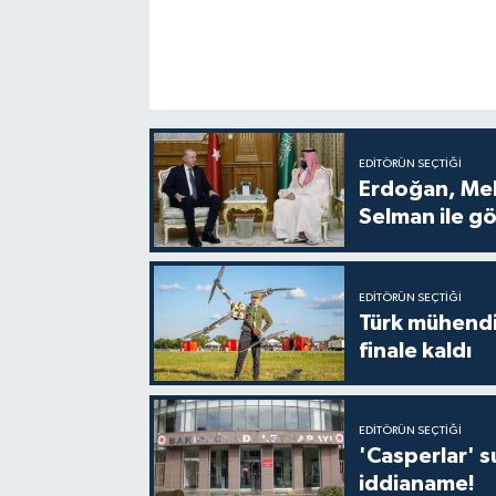
EDITÖRÜN SEÇTIĞI
Erdoğan, Me
Selman ile g
EDITÖRÜN SEÇTIĞI
Türk mühendi
finale kaldı
EDITÖRÜN SEÇTIĞI
'Casperlar' 
iddianame!