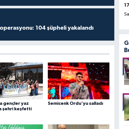
1
Sa
 operasyonu: 104 şüpheli yakalandı
G
B
a gençler yaz
Semicenk Ordu'yu salladı
 şehri keşfetti