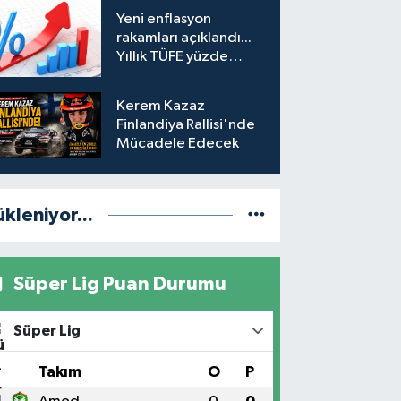
hesabına erişim
Yeni enflasyon
engeli mahkemeye
rakamları açıklandı...
taşındı
Yıllık TÜFE yüzde
31,75'e yükseldi
Kerem Kazaz
Finlandiya Rallisi'nde
Mücadele Edecek
ükleniyor...
Süper Lig Puan Durumu
Süper Lig
#
Takım
O
P
1