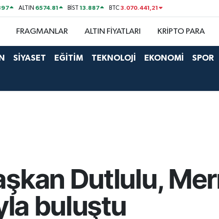
897
6574.81
13.887
3.070.441,21
ALTIN
BİST
BTC
FRAGMANLAR
ALTIN FİYATLARI
KRİPTO PARA
N
SİYASET
EĞİTİM
TEKNOLOJİ
EKONOMİ
SPOR
şkan Dutlulu, Mer
yla buluştu