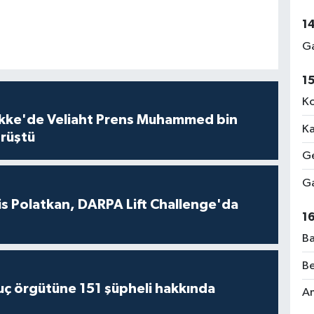
1
Ga
1
Ko
kke'de Veliaht Prens Muhammed bin
Ka
örüştü
Ge
Ga
s Polatkan, DARPA Lift Challenge'da
1
Ba
Be
suç örgütüne 151 şüpheli hakkında
Am