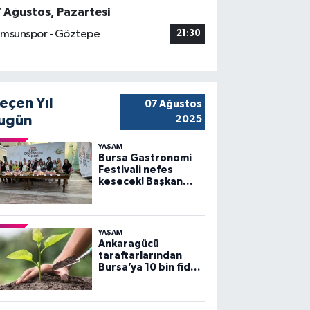
7 Ağustos, Pazartesi
msunspor - Göztepe
21:30
eçen Yıl
07 Ağustos
ugün
2025
YAŞAM
Bursa Gastronomi
Festivali nefes
kesecek! Başkan
Bozbey’den
heyecanlandıran
açıklama
YAŞAM
Ankaragücü
taraftarlarından
Bursa’ya 10 bin fidan
desteği