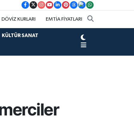
DÖVİZ KURLARI
EMTİA FİYATLARI
KÜLTÜR SANAT
merciler