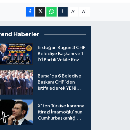
-
+
A
A
rend Haberler
Erdoğan Bugün 3 CHP
Belediye Başkanı ve 1
İYİ Partili Vekile Rozet
Takacak
Bursa'da 6 Belediye
Başkanı CHP'den
istifa ederek YENİ
Parti'ye katıldı
X'ten Türkiye kararına
itiraz! İmamoğlu'nun
Cumhurbaşkanlığı
Adaylığı Ofisi