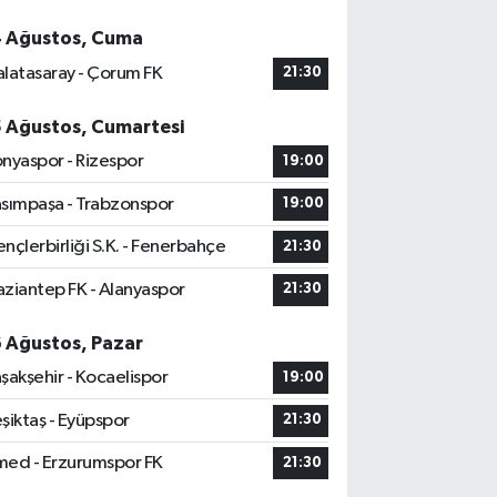
4 Ağustos, Cuma
latasaray - Çorum FK
21:30
5 Ağustos, Cumartesi
nyaspor - Rizespor
19:00
sımpaşa - Trabzonspor
19:00
nçlerbirliği S.K. - Fenerbahçe
21:30
ziantep FK - Alanyaspor
21:30
6 Ağustos, Pazar
şakşehir - Kocaelispor
19:00
şiktaş - Eyüpspor
21:30
ed - Erzurumspor FK
21:30