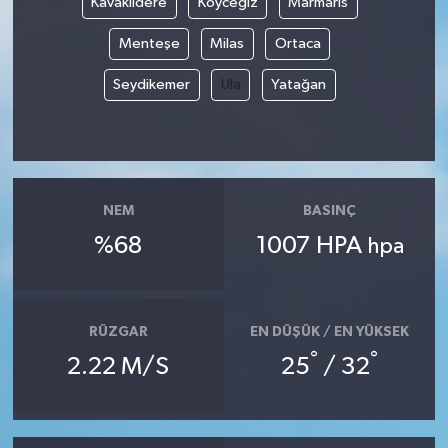
Kavaklıdere
Köyceğiz
Marmaris
Menteşe
Milas
Ortaca
Seydikemer
Ula
Yatağan
NEM
BASINÇ
%68
1007 HPA
hpa
RÜZGAR
EN DÜŞÜK / EN YÜKSEK
°
°
2.22 M/S
25
/ 32