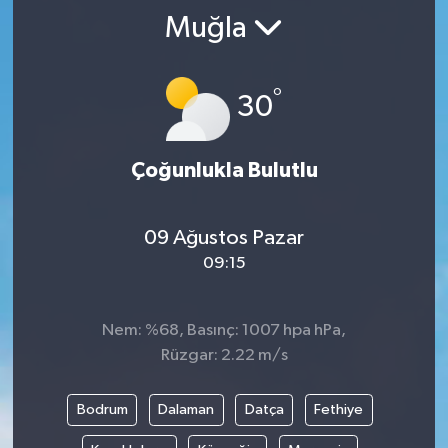
Muğla
SPOR
KÜLTÜR SANAT
°
30
FRAGMANLAR
Çoğunlukla Bulutlu
09 Ağustos Pazar
09:15
Nem: %68, Basınç: 1007 hpa hPa,
Rüzgar: 2.22 m/s
Bodrum
Dalaman
Datça
Fethiye