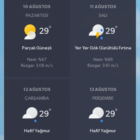
10 AĞUSTOS
11 AĞUSTOS
PAZARTESI
SALI
°
°
29
29
Parçalı Güneşli
Yer Yer Gök Gürültülü Fırtına
Nem: %67
Nem: %69
Rüzgar: 3.06 m/s
Rüzgar: 3.61 m/s
12 AĞUSTOS
13 AĞUSTOS
ÇARŞAMBA
PERŞEMBE
°
°
29
29
Hafif Yağmur
Hafif Yağmur