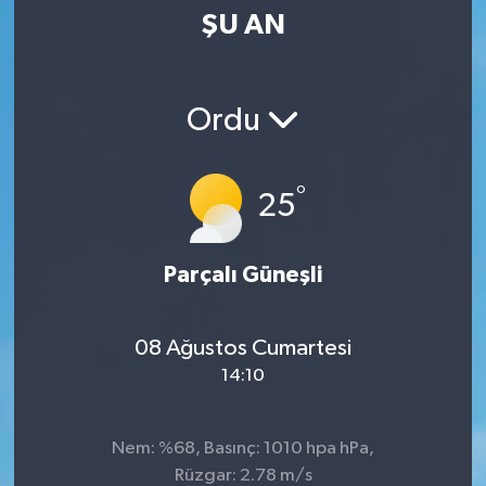
ŞU AN
SPOR
KÜLTÜR SANAT
Ordu
FRAGMANLAR
°
25
Parçalı Güneşli
08 Ağustos Cumartesi
14:10
Nem: %68, Basınç: 1010 hpa hPa,
Rüzgar: 2.78 m/s