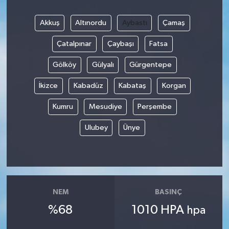
Akkuş
Altınordu
Aybastı
Çamaş
Çatalpınar
Çaybaşı
Fatsa
Gölköy
Gülyalı
Gürgentepe
İkizce
Kabadüz
Kabataş
Korgan
Kumru
Mesudiye
Perşembe
Ulubey
Ünye
NEM
BASINÇ
%68
1010 HPA
hpa