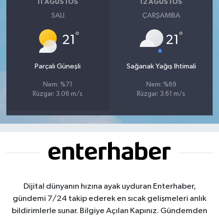
11 AĞUSTOS
12 AĞUSTOS
SALI
ÇARŞAMBA
°
°
21
21
Parçalı Güneşli
Sağanak Yağış Ihtimali
Nem: %71
Nem: %69
Rüzgar: 3.06 m/s
Rüzgar: 3.61 m/s
Dijital dünyanın hızına ayak uyduran Enterhaber,
gündemi 7/24 takip ederek en sıcak gelişmeleri anlık
bildirimlerle sunar. Bilgiye Açılan Kapınız. Gündemden