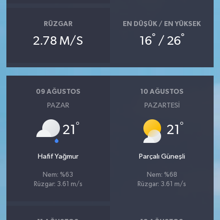
RÜZGAR
EN DÜŞÜK / EN YÜKSEK
°
°
2.78 M/S
16
/ 26
09 AĞUSTOS
10 AĞUSTOS
PAZAR
PAZARTESI
°
°
21
21
Hafif Yağmur
Parçalı Güneşli
Nem: %63
Nem: %68
Rüzgar: 3.61 m/s
Rüzgar: 3.61 m/s