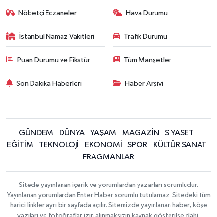
Nöbetçi Eczaneler
Hava Durumu
İstanbul Namaz Vakitleri
Trafik Durumu
Puan Durumu ve Fikstür
Tüm Manşetler
Son Dakika Haberleri
Haber Arşivi
GÜNDEM
DÜNYA
YAŞAM
MAGAZİN
SİYASET
EĞİTİM
TEKNOLOJİ
EKONOMİ
SPOR
KÜLTÜR SANAT
FRAGMANLAR
Sitede yayınlanan içerik ve yorumlardan yazarları sorumludur.
Yayınlanan yorumlardan Enter Haber sorumlu tutulamaz. Sitedeki tüm
harici linkler ayrı bir sayfada açılır. Sitemizde yayınlanan haber, köşe
yazıları ve fotoğraflar izin alınmaksızın kaynak gösterilse dahi,