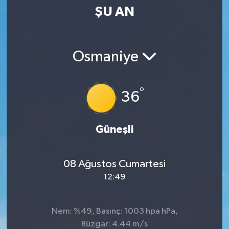
ŞU AN
SPOR
KÜLTÜR SANAT
Osmaniye
FRAGMANLAR
°
36
Güneşli
08 Ağustos Cumartesi
12:49
Nem: %49, Basınç: 1003 hpa hPa,
Rüzgar: 4.44 m/s