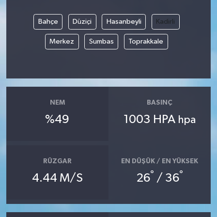
Bahçe
Düziçi
Hasanbeyli
Kadirli
Merkez
Sumbas
Toprakkale
NEM
BASINÇ
%49
1003 HPA
hpa
RÜZGAR
EN DÜŞÜK / EN YÜKSEK
°
°
4.44 M/S
26
/ 36