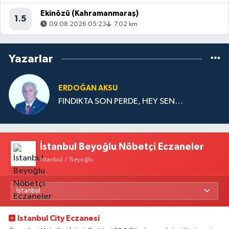
Ekinözü (Kahramanmaraş)
1.5
09.08.2026 05:23
7.02 km
Yazarlar
ERDOĞAN AKSU
FINDIKTA SON PERDE, HEY SEN…
İstanbul Beyoğlu Nöbetçi Eczaneler
İstanbul / Beyoğlu
Istanbul City Eczanesi