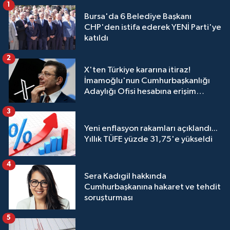
1
Bursa'da 6 Belediye Başkanı
CHP'den istifa ederek YENİ Parti'ye
katıldı
2
X'ten Türkiye kararına itiraz!
İmamoğlu'nun Cumhurbaşkanlığı
Adaylığı Ofisi hesabına erişim
engeli mahkemeye taşındı
3
Yeni enflasyon rakamları açıklandı...
Yıllık TÜFE yüzde 31,75'e yükseldi
4
Sera Kadıgil hakkında
Cumhurbaşkanına hakaret ve tehdit
soruşturması
5