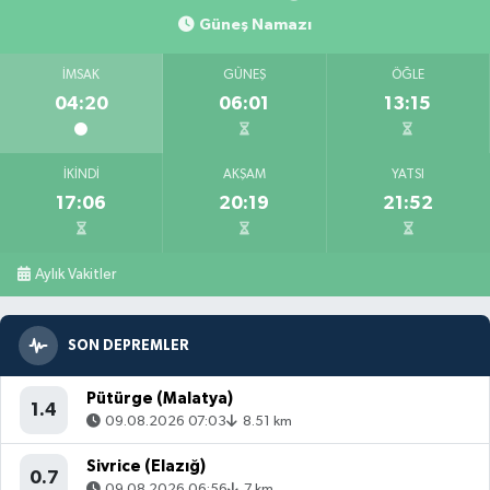
Güneş Namazı
İMSAK
GÜNEŞ
ÖĞLE
04:20
06:01
13:15
İKINDI
AKŞAM
YATSI
17:06
20:19
21:52
Aylık Vakitler
SON DEPREMLER
Pütürge (Malatya)
1.4
09.08.2026 07:03
8.51 km
Sivrice (Elazığ)
0.7
09.08.2026 06:56
7 km