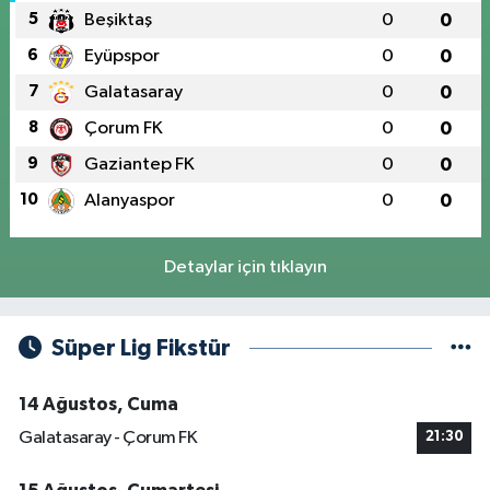
5
Beşiktaş
0
0
6
Eyüpspor
0
0
7
Galatasaray
0
0
8
Çorum FK
0
0
9
Gaziantep FK
0
0
10
Alanyaspor
0
0
Detaylar için tıklayın
Süper Lig Fikstür
14 Ağustos, Cuma
Galatasaray - Çorum FK
21:30