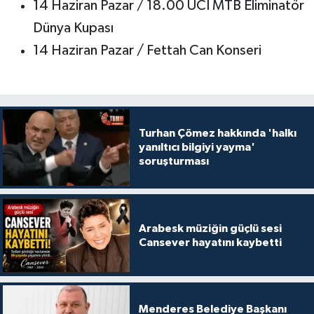
14 Haziran Pazar / 18.00 UCI MTB Eliminatör
Dünya Kupası
14 Haziran Pazar / Fettah Can Konseri
Turhan Çömez hakkında 'halkı
yanıltıcı bilgiyi yayma'
soruşturması
Arabesk müziğin güçlü sesi
Cansever hayatını kaybetti
Menderes Belediye Başkanı