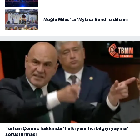
Muğla Milas'ta 'Mylasa Band' izdihamı
Turhan Çömez hakkında 'halkı yanıltıcı bilgiyi yayma'
soruşturması