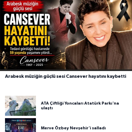
Arabesk müziğin güçlü sesi Cansever hayatını kaybetti
ATA Çiftliği Yoncaları Atatürk Parkı'na
ulaştı
Merve Özbey Nevşehir'i salladı