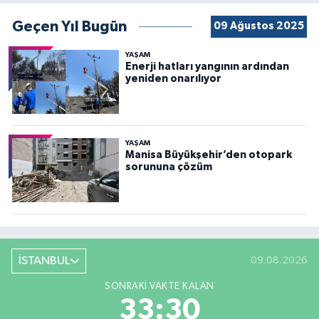
Geçen Yıl Bugün
09 Ağustos 2025
YAŞAM
Enerji hatları yangının ardından
yeniden onarılıyor
YAŞAM
Manisa Büyükşehir’den otopark
sorununa çözüm
İSTANBUL
09.08.2026
SONRAKI VAKTE KALAN
33:28