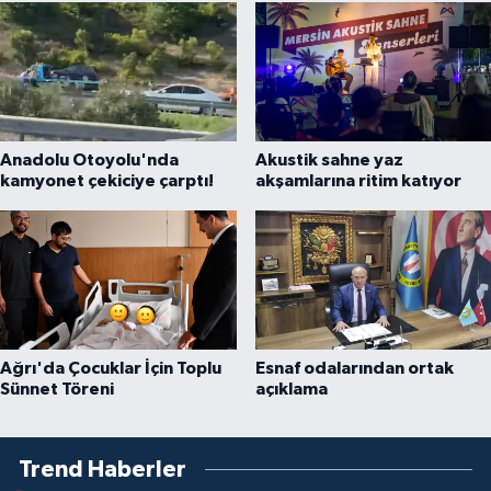
Anadolu Otoyolu'nda
Akustik sahne yaz
kamyonet çekiciye çarptı!
akşamlarına ritim katıyor
Ağrı'da Çocuklar İçin Toplu
Esnaf odalarından ortak
Sünnet Töreni
açıklama
Trend Haberler