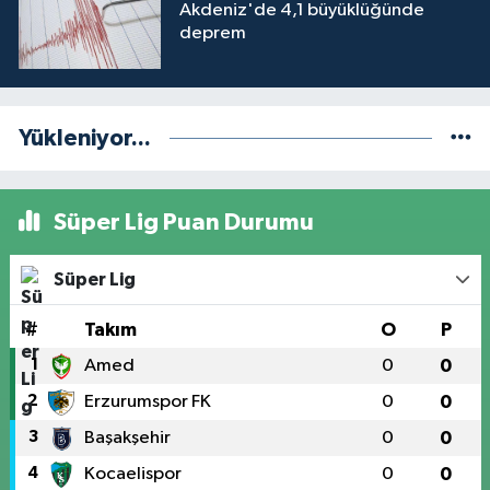
Akdeniz'de 4,1 büyüklüğünde
deprem
Yükleniyor...
Süper Lig Puan Durumu
Süper Lig
#
Takım
O
P
1
Amed
0
0
2
Erzurumspor FK
0
0
3
Başakşehir
0
0
4
Kocaelispor
0
0