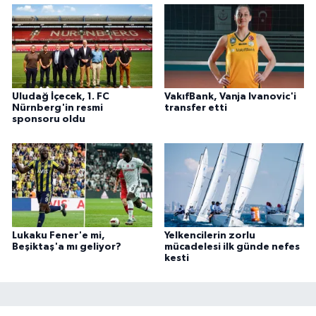
Uludağ İçecek, 1. FC
VakıfBank, Vanja Ivanovic'i
Nürnberg'in resmi
transfer etti
sponsoru oldu
Lukaku Fener'e mi,
Yelkencilerin zorlu
Beşiktaş'a mı geliyor?
mücadelesi ilk günde nefes
kesti