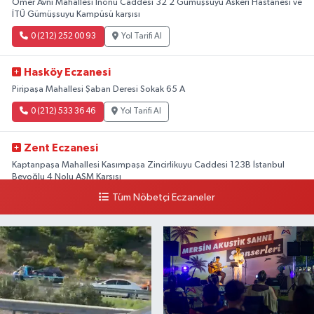
Ömer Avni Mahallesi İnönü Caddesi 32 2 Gümüşsuyu Askeri Hastanesi ve
İTÜ Gümüşsuyu Kampüsü karşısı
0 (212) 252 00 93
Yol Tarifi Al
Hasköy Eczanesi
Piripaşa Mahallesi Şaban Deresi Sokak 65 A
0 (212) 533 36 46
Yol Tarifi Al
Zent Eczanesi
Kaptanpaşa Mahallesi Kasımpaşa Zincirlikuyu Caddesi 123B İstanbul
Beyoğlu 4 Nolu ASM Karşısı
Tüm Nöbetçi Eczaneler
0 (212) 297 96 92
Yol Tarifi Al