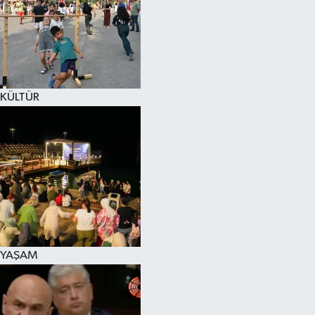
SPOR
KÜLTÜR SANAT
FRAGMANLAR
KÜLTÜR
YAŞAM