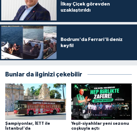
İlkay Çiçek görevden
uzaklaştırıldı
Bodrum'da Ferrari'li deniz
keyfi!
Bunlar da ilginizi çekebilir
Şampiyonlar, İETT ile
Yeşil-siyahlılar yeni sezonu
İstanbul'da
coşkuyla açtı