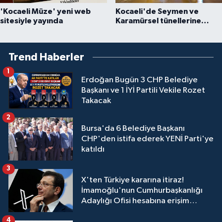
'Kocaeli Müze' yeni web
Kocaeli'de Seymen ve
sitesiyle yayında
Karamürsel tünellerine
konfor dokunuşu
Trend Haberler
1
Erdoğan Bugün 3 CHP Belediye
Başkanı ve 1 İYİ Partili Vekile Rozet
Takacak
2
Bursa'da 6 Belediye Başkanı
CHP'den istifa ederek YENİ Parti'ye
katıldı
3
X'ten Türkiye kararına itiraz!
İmamoğlu'nun Cumhurbaşkanlığı
Adaylığı Ofisi hesabına erişim
engeli mahkemeye taşındı
4