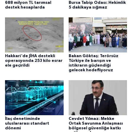
688 milyon TL tarımsal
Bursa Tabip Odası: Hekimlik
destek hesaplarda
5 dakikaya sığmaz
Hakkari'de JİHA destekli
Bakan Göktaş: Terörsüz
operasyonda 253 kilo esrar
Türkiye ile barışın ve
ele geçirildi
istikrarın güçlendiği
gelecek hedefliyoruz
İlaç denetiminde
Cevdet Yılmaz: Mekke
uluslararası standart
Ortak Savunma Anlaşması
dönemi
bölgesel güvenliğe katkı