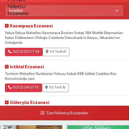
Kasımpaşa Eczanesi
Yahya Kahya Mahallesi Kasımpaşa Bostanı Sokak 18A Mutfak Ekipmanları
Satan Dükkanların Olduğu Caddede Denizbank'ın Karşısı, Albaraka'nın
Sokağında
0 (212) 253 77 44
Yol Tarifi Al
Istiklal Eczanesi
Tomtom Mahallesi Kumbaracı Yokuşu Sokak 68B İstiklal Caddesi Rus
Konsolosluğu yanı
0 (212) 243 21 15
Yol Tarifi Al
Güleryüz Eczanesi
Piripaşa Mahallesi Şaban Deresi Sokak 7 D Koç Müzesi Arkası-
Tüm Nöbetçi Eczaneler
kalaycıbahçe Meydana Doğru
0 (212) 369 95 85
Yol Tarifi Al