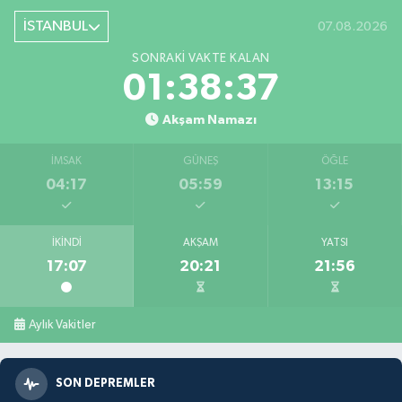
İSTANBUL
07.08.2026
SONRAKI VAKTE KALAN
01:38:35
Akşam Namazı
İMSAK
GÜNEŞ
ÖĞLE
04:17
05:59
13:15
İKINDI
AKŞAM
YATSI
17:07
20:21
21:56
Aylık Vakitler
SON DEPREMLER