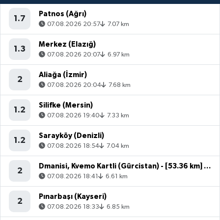
Patnos (Ağrı)
1.7
07.08.2026 20:57
7.07 km
Merkez (Elazığ)
1.3
07.08.2026 20:07
6.97 km
Aliağa (İzmir)
2
07.08.2026 20:04
7.68 km
Silifke (Mersin)
1.2
07.08.2026 19:40
7.33 km
Sarayköy (Denizli)
1.2
07.08.2026 18:54
7.04 km
Dmanisi, Kvemo Kartli (Gürcistan) - [53.36 km] Akyaka (Kars)
2
07.08.2026 18:41
6.61 km
Pınarbaşı (Kayseri)
2
07.08.2026 18:33
6.85 km