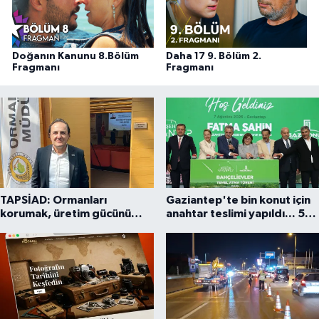
Doğanın Kanunu 8.Bölüm
Daha 17 9. Bölüm 2.
Fragmanı
Fragmanı
TAPSİAD: Ormanları
Gaziantep'te bin konut için
korumak, üretim gücünü
anahtar teslimi yapıldı... 5
korumaktır
bin konutluk projeye temel