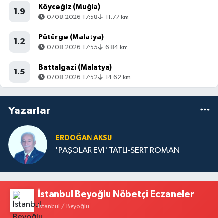
Köyceğiz (Muğla)
1.9
07.08.2026 17:58
11.77 km
Pütürge (Malatya)
1.2
07.08.2026 17:55
6.84 km
Battalgazi (Malatya)
1.5
07.08.2026 17:52
14.62 km
Yazarlar
ERDOĞAN AKSU
'PAŞOLAR EVİ' TATLI-SERT ROMAN
İstanbul Beyoğlu Nöbetçi Eczaneler
İstanbul / Beyoğlu