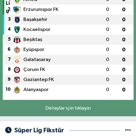
2
Erzurumspor FK
0
0
3
Başakşehir
0
0
4
Kocaelispor
0
0
5
Beşiktaş
0
0
6
Eyüpspor
0
0
7
Galatasaray
0
0
8
Çorum FK
0
0
9
Gaziantep FK
0
0
10
Alanyaspor
0
0
Detaylar için tıklayın
Süper Lig Fikstür