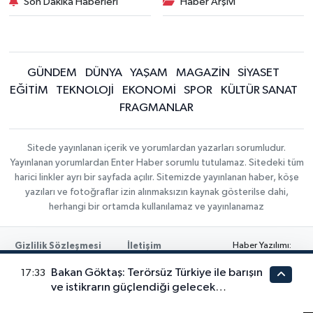
Son Dakika Haberleri
Haber Arşivi
GÜNDEM
DÜNYA
YAŞAM
MAGAZİN
SİYASET
EĞİTİM
TEKNOLOJİ
EKONOMİ
SPOR
KÜLTÜR SANAT
FRAGMANLAR
Sitede yayınlanan içerik ve yorumlardan yazarları sorumludur.
Yayınlanan yorumlardan Enter Haber sorumlu tutulamaz. Sitedeki tüm
harici linkler ayrı bir sayfada açılır. Sitemizde yayınlanan haber, köşe
yazıları ve fotoğraflar izin alınmaksızın kaynak gösterilse dahi,
herhangi bir ortamda kullanılamaz ve yayınlanamaz
Haber Yazılımı:
Gizlilik Sözleşmesi
İletişim
TE Bilişim
|
ALTIN FİYATLARI
DÖVİZ KURLARI
Bakan Göktaş: Terörsüz Türkiye ile barışın
Copyright ©
17:33
KRİPTO PARA DURUMU
EMTİA FİYATLARI
2026
ve istikrarın güçlendiği gelecek
hedefliyoruz
En iyi site deneyimi sağlamak için çerezlerden