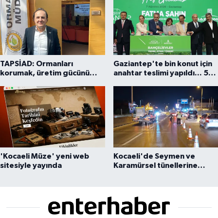
TAPSİAD: Ormanları
Gaziantep'te bin konut için
korumak, üretim gücünü
anahtar teslimi yapıldı... 5
korumaktır
bin konutluk projeye temel
'Kocaeli Müze' yeni web
Kocaeli'de Seymen ve
sitesiyle yayında
Karamürsel tünellerine
konfor dokunuşu