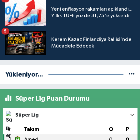
Yeni enflasyon rakamları açıklandı...
Yıllık TÜFE yüzde 31,75'e yükseldi
5
Kerem Kazaz Finlandiya Rallisi'nde
Mücadele Edecek
Yükleniyor...
Süper Lig Puan Durumu
Süper Lig
#
Takım
O
P
1
Amed
0
0