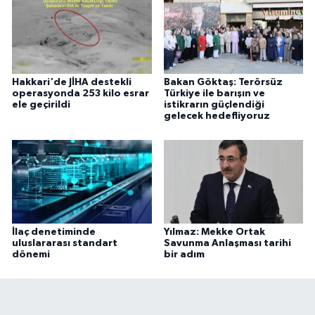
Hakkari'de JİHA destekli
Bakan Göktaş: Terörsüz
operasyonda 253 kilo esrar
Türkiye ile barışın ve
ele geçirildi
istikrarın güçlendiği
gelecek hedefliyoruz
İlaç denetiminde
Yılmaz: Mekke Ortak
uluslararası standart
Savunma Anlaşması tarihi
dönemi
bir adım