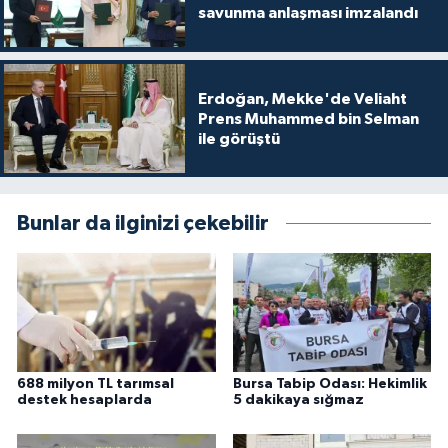
savunma anlaşması imzalandı
Erdoğan, Mekke'de Veliaht
Prens Muhammed bin Selman
ile görüştü
Bunlar da ilginizi çekebilir
688 milyon TL tarımsal
Bursa Tabip Odası: Hekimlik
destek hesaplarda
5 dakikaya sığmaz