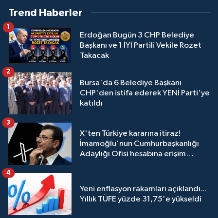
Trend Haberler
1
Erdoğan Bugün 3 CHP Belediye
Başkanı ve 1 İYİ Partili Vekile Rozet
Takacak
2
Bursa'da 6 Belediye Başkanı
CHP'den istifa ederek YENİ Parti'ye
katıldı
3
X'ten Türkiye kararına itiraz!
İmamoğlu'nun Cumhurbaşkanlığı
Adaylığı Ofisi hesabına erişim
engeli mahkemeye taşındı
4
Yeni enflasyon rakamları açıklandı...
Yıllık TÜFE yüzde 31,75'e yükseldi