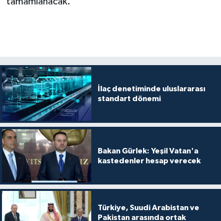
tamamlanacak.
İlaç denetiminde uluslararası
standart dönemi
Bakan Gürlek: Yeşil Vatan'a
kastedenler hesap verecek
Türkiye, Suudi Arabistan ve
Pakistan arasında ortak