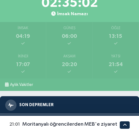
02:35:00
İmsak Namazı
İMSAK
GÜNEŞ
ÖĞLE
04:19
06:00
13:15
İKINDI
AKŞAM
YATSI
17:07
20:20
21:54
Aylık Vakitler
SON DEPREMLER
Meram (Konya)
0.7
Moritanyalı öğrencilerden MEB'e ziyaret
21:01
08.08.2026 03:48
6.98 km