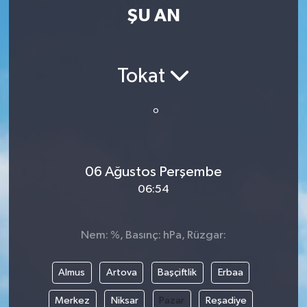
ŞU AN
SPOR
KÜLTÜR SANAT
Tokat
FRAGMANLAR
°
06 Ağustos Perşembe
06:54
Nem: %, Basınç: hPa, Rüzgar:
Almus
Artova
Başçiftlik
Erbaa
Merkez
Niksar
Pazar
Reşadiye