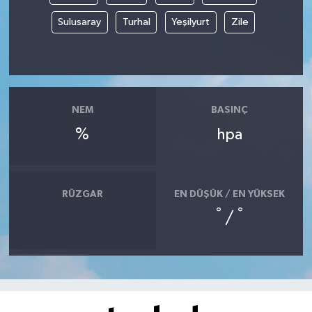
Sulusaray
Turhal
Yeşilyurt
Zile
NEM
BASINÇ
%
hpa
RÜZGAR
EN DÜŞÜK / EN YÜKSEK
°
°
/