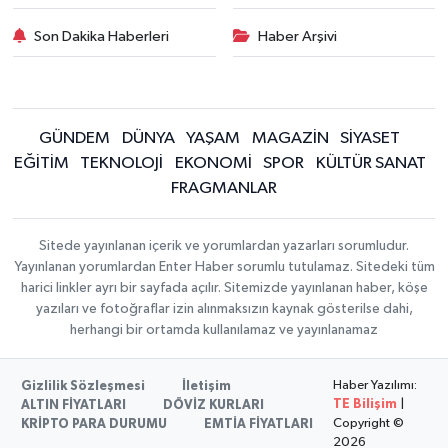
Son Dakika Haberleri
Haber Arşivi
GÜNDEM
DÜNYA
YAŞAM
MAGAZİN
SİYASET
EĞİTİM
TEKNOLOJİ
EKONOMİ
SPOR
KÜLTÜR SANAT
FRAGMANLAR
Sitede yayınlanan içerik ve yorumlardan yazarları sorumludur.
Yayınlanan yorumlardan Enter Haber sorumlu tutulamaz. Sitedeki tüm
harici linkler ayrı bir sayfada açılır. Sitemizde yayınlanan haber, köşe
yazıları ve fotoğraflar izin alınmaksızın kaynak gösterilse dahi,
herhangi bir ortamda kullanılamaz ve yayınlanamaz
Haber Yazılımı:
Gizlilik Sözleşmesi
İletişim
TE Bilişim
|
ALTIN FİYATLARI
DÖVİZ KURLARI
Copyright ©
KRİPTO PARA DURUMU
EMTİA FİYATLARI
2026