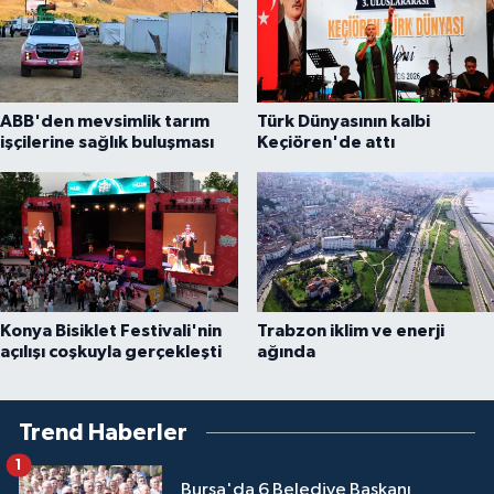
ABB'den mevsimlik tarım
Türk Dünyasının kalbi
işçilerine sağlık buluşması
Keçiören'de attı
Konya Bisiklet Festivali'nin
Trabzon iklim ve enerji
açılışı coşkuyla gerçekleşti
ağında
Trend Haberler
1
Bursa'da 6 Belediye Başkanı