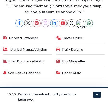
bilgiye "enter" deyin. Haberin dijital merkeziyle tanışın.
"Gündemi kaçırmamak için bizi sosyal medyada takip
edin ve bültenimize abone olun."
Nöbetçi Eczaneler
Hava Durumu
İstanbul Namaz Vakitleri
Trafik Durumu
Puan Durumu ve Fikstür
Tüm Manşetler
Son Dakika Haberleri
Haber Arşivi
Balıkesir Büyükşehir altyapıda hız
15:30
GÜNDEM
DÜNYA
YAŞAM
MAGAZİN
SİYASET
kesmiyor
EĞİTİM
TEKNOLOJİ
EKONOMİ
SPOR
KÜLTÜR SANAT