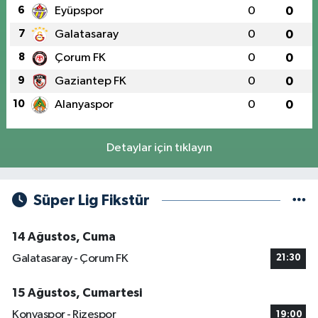
6
Eyüpspor
0
0
7
Galatasaray
0
0
8
Çorum FK
0
0
9
Gaziantep FK
0
0
10
Alanyaspor
0
0
Detaylar için tıklayın
Süper Lig Fikstür
14 Ağustos, Cuma
Galatasaray - Çorum FK
21:30
15 Ağustos, Cumartesi
Konyaspor - Rizespor
19:00