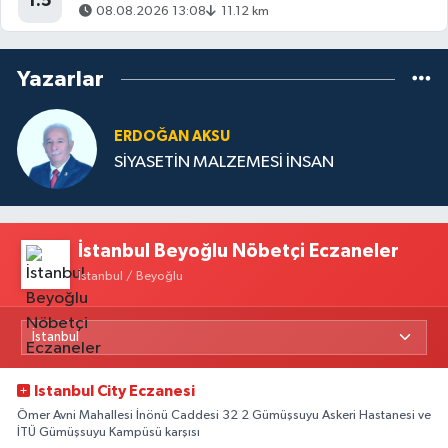
1.5
08.08.2026 13:08
11.12 km
Yazarlar
ERDOĞAN AKSU
SİYASETİN MALZEMESİ İNSAN
İstanbul Beyoğlu Nöbetçi Eczaneler
İstanbul / Beyoğlu
Istanbul City Eczanesi
Ömer Avni Mahallesi İnönü Caddesi 32 2 Gümüşsuyu Askeri Hastanesi ve
İTÜ Gümüşsuyu Kampüsü karşısı