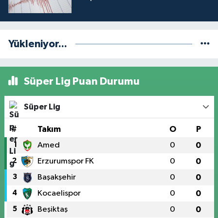
Yükleniyor...
Süper Lig Puan Durumu
Süper Lig
#
Takım
O
P
1
Amed
0
0
2
Erzurumspor FK
0
0
3
Başakşehir
0
0
4
Kocaelispor
0
0
5
Beşiktaş
0
0