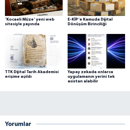
'Kocaeli Müze' yeni web
E-KİP'e Kamuda Dijital
sitesiyle yayında
Dönüşüm Birinciliği
TTK Dijital Tarih Akademisi
Yapay zekada onlarca
erişime açıldı
uygulamanın yerini tek
asistan alabilir
Yorumlar