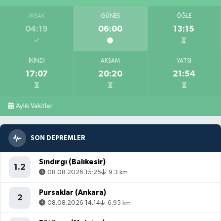
İMSAK
GÜNEŞ
ÖĞLE
04:19
06:00
13:15
İKINDI
AKŞAM
YATSI
17:07
20:20
21:54
Aylık Vakitler
SON DEPREMLER
Sındırgı (Balıkesir)
1.2
08.08.2026 15:25
9.3 km
Pursaklar (Ankara)
2
08.08.2026 14:14
6.95 km