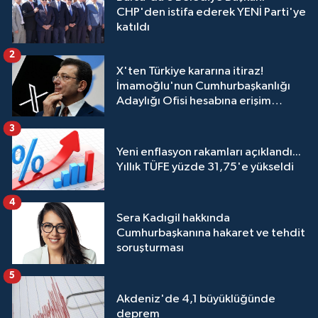
CHP'den istifa ederek YENİ Parti'ye
katıldı
2
X'ten Türkiye kararına itiraz!
İmamoğlu'nun Cumhurbaşkanlığı
Adaylığı Ofisi hesabına erişim
engeli mahkemeye taşındı
3
Yeni enflasyon rakamları açıklandı...
Yıllık TÜFE yüzde 31,75'e yükseldi
4
Sera Kadıgil hakkında
Cumhurbaşkanına hakaret ve tehdit
soruşturması
5
Akdeniz'de 4,1 büyüklüğünde
deprem