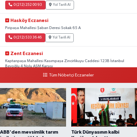
0 (212) 252 00 93
Yol Tarifi Al
Hasköy Eczanesi
Piripaşa Mahallesi Şaban Deresi Sokak 65 A
0 (212) 533 36 46
Yol Tarifi Al
Zent Eczanesi
Kaptanpaşa Mahallesi Kasımpaşa Zincirlikuyu Caddesi 123B İstanbul
Beyoğlu 4 Nolu ASM Karşısı
Tüm Nöbetçi Eczaneler
0 (212) 297 96 92
Yol Tarifi Al
ABB'den mevsimlik tarım
Türk Dünyasının kalbi