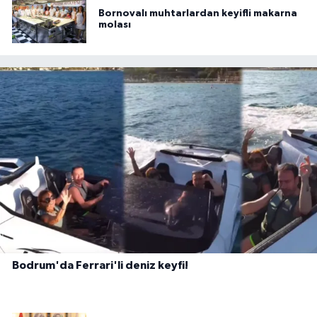
Bornovalı muhtarlardan keyifli makarna
molası
Bodrum'da Ferrari'li deniz keyfi!