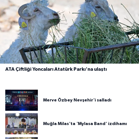
ATA Çiftliği Yoncaları Atatürk Parkı'na ulaştı
Merve Özbey Nevşehir'i salladı
Muğla Milas'ta 'Mylasa Band' izdihamı