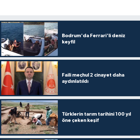
Bodrum'da Ferrari'li deniz
keyfi!
Faili meçhul 2 cinayet daha
aydınlatıldı
Türklerin tarım tarihini 100 yıl
öne çeken keşif