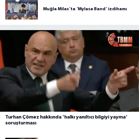
Muğla Milas'ta 'Mylasa Band' izdihamı
Turhan Çömez hakkında 'halkı yanıltıcı bilgiyi yayma'
soruşturması