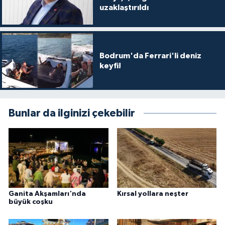
uzaklaştırıldı
Bodrum'da Ferrari'li deniz
keyfi!
Bunlar da ilginizi çekebilir
Ganita Akşamları'nda
Kırsal yollara neşter
büyük coşku