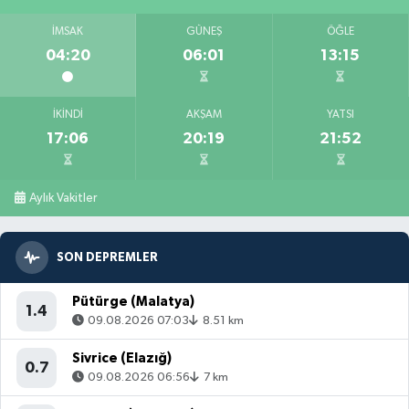
İMSAK
GÜNEŞ
ÖĞLE
04:20
06:01
13:15
İKINDI
AKŞAM
YATSI
17:06
20:19
21:52
Aylık Vakitler
SON DEPREMLER
Pütürge (Malatya)
1.4
09.08.2026 07:03
8.51 km
Sivrice (Elazığ)
0.7
09.08.2026 06:56
7 km