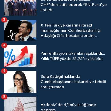
CHP'den istifa ederek YENİ Parti'ye
katıldı
2
X'ten Türkiye kararına itiraz!
İmamoğlu'nun Cumhurbaşkanlığı
Adaylığı Ofisi hesabına erişim
engeli mahkemeye taşındı
3
Yeni enflasyon rakamları açıklandı...
Yıllık TÜFE yüzde 31,75'e yükseldi
4
Sera Kadıgil hakkında
Cumhurbaşkanına hakaret ve tehdit
soruşturması
5
Akdeniz'de 4,1 büyüklüğünde
deprem