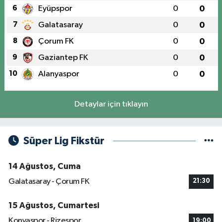
6
Eyüpspor
0
0
7
Galatasaray
0
0
8
Çorum FK
0
0
9
Gaziantep FK
0
0
10
Alanyaspor
0
0
Detaylar için tıklayın
Süper Lig Fikstür
14 Ağustos, Cuma
Galatasaray - Çorum FK
21:30
15 Ağustos, Cumartesi
Konyaspor - Rizespor
19:00