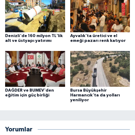
Denizli'de 160 milyon TL'lik
Ayvalık'ta üretici ve el
alt ve üstyapı yatırımı
emeği pazarı renk katıyor
DAĞDER ve BUMEV'den
Bursa Büyükşehir
eğitim için güç birliği
Harmancık'ta da yolları
yeniliyor
Yorumlar