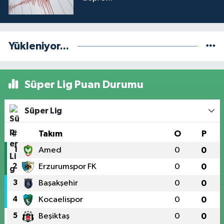
Yükleniyor...
Süper Lig Puan Durumu
Süper Lig
#
Takım
O
P
1
Amed
0
0
2
Erzurumspor FK
0
0
3
Başakşehir
0
0
4
Kocaelispor
0
0
5
Beşiktaş
0
0