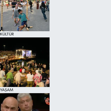
SPOR
KÜLTÜR SANAT
FRAGMANLAR
KÜLTÜR
YAŞAM