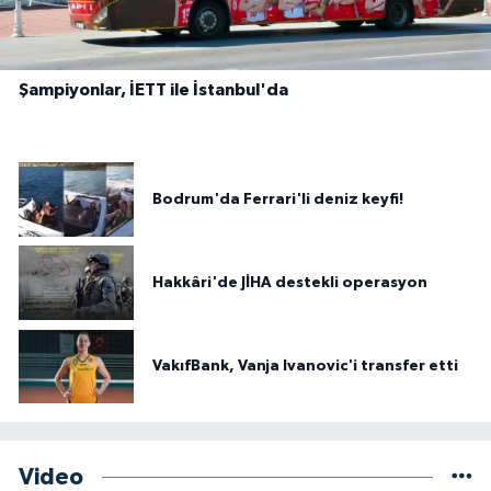
Şampiyonlar, İETT ile İstanbul'da
Bodrum'da Ferrari'li deniz keyfi!
Hakkâri'de JİHA destekli operasyon
VakıfBank, Vanja Ivanovic'i transfer etti
Video