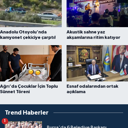
Anadolu Otoyolu'nda
Akustik sahne yaz
kamyonet çekiciye çarptı!
akşamlarına ritim katıyor
Ağrı'da Çocuklar İçin Toplu
Esnaf odalarından ortak
Sünnet Töreni
açıklama
Trend Haberler
1
Bursa'da 6 Belediye Başkanı