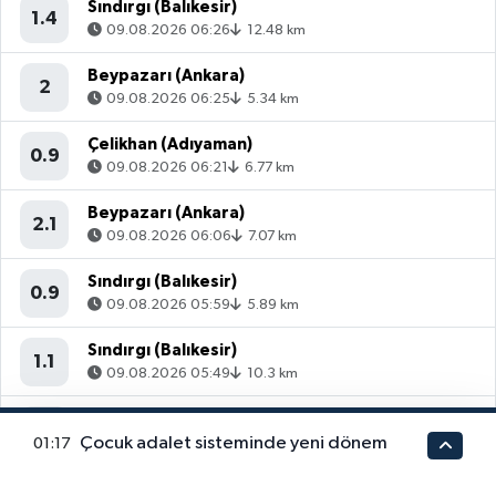
Sındırgı (Balıkesir)
1.4
09.08.2026 06:26
12.48 km
Beypazarı (Ankara)
2
09.08.2026 06:25
5.34 km
Çelikhan (Adıyaman)
0.9
09.08.2026 06:21
6.77 km
Beypazarı (Ankara)
2.1
09.08.2026 06:06
7.07 km
Sındırgı (Balıkesir)
0.9
09.08.2026 05:59
5.89 km
Sındırgı (Balıkesir)
1.1
09.08.2026 05:49
10.3 km
Sivrice (Elazığ)
0.7
Çocuk adalet sisteminde yeni dönem
01:17
09.08.2026 05:31
11.98 km
Ekinözü (Kahramanmaraş)