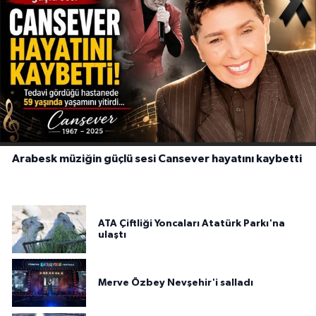
Arabesk müziğin güçlü sesi Cansever hayatını kaybetti
ATA Çiftliği Yoncaları Atatürk Parkı'na
ulaştı
Merve Özbey Nevşehir'i salladı