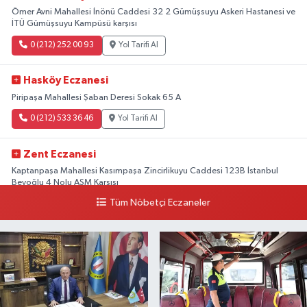
Ömer Avni Mahallesi İnönü Caddesi 32 2 Gümüşsuyu Askeri Hastanesi ve
İTÜ Gümüşsuyu Kampüsü karşısı
0 (212) 252 00 93
Yol Tarifi Al
Hasköy Eczanesi
Piripaşa Mahallesi Şaban Deresi Sokak 65 A
0 (212) 533 36 46
Yol Tarifi Al
Zent Eczanesi
Kaptanpaşa Mahallesi Kasımpaşa Zincirlikuyu Caddesi 123B İstanbul
Beyoğlu 4 Nolu ASM Karşısı
Tüm Nöbetçi Eczaneler
0 (212) 297 96 92
Yol Tarifi Al