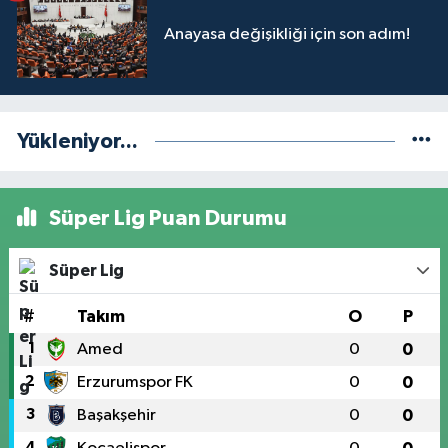
Anayasa değişikliği için son adım!
Yükleniyor...
Süper Lig Puan Durumu
Süper Lig
#
Takım
O
P
1
Amed
0
0
2
Erzurumspor FK
0
0
3
Başakşehir
0
0
4