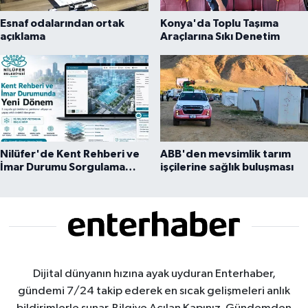
Esnaf odalarından ortak
Konya'da Toplu Taşıma
açıklama
Araçlarına Sıkı Denetim
Nilüfer'de Kent Rehberi ve
ABB'den mevsimlik tarım
İmar Durumu Sorgulama
işçilerine sağlık buluşması
yenilendi
Dijital dünyanın hızına ayak uyduran Enterhaber,
gündemi 7/24 takip ederek en sıcak gelişmeleri anlık