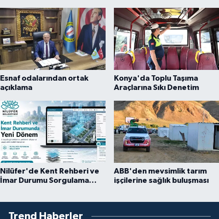
Esnaf odalarından ortak
Konya'da Toplu Taşıma
açıklama
Araçlarına Sıkı Denetim
Nilüfer'de Kent Rehberi ve
ABB'den mevsimlik tarım
İmar Durumu Sorgulama
işçilerine sağlık buluşması
yenilendi
Trend Haberler