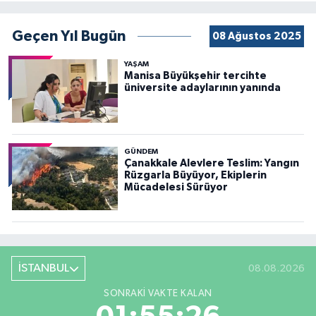
Geçen Yıl Bugün
08 Ağustos 2025
YAŞAM
Manisa Büyükşehir tercihte
üniversite adaylarının yanında
GÜNDEM
Çanakkale Alevlere Teslim: Yangın
Rüzgarla Büyüyor, Ekiplerin
Mücadelesi Sürüyor
İSTANBUL
08.08.2026
SONRAKI VAKTE KALAN