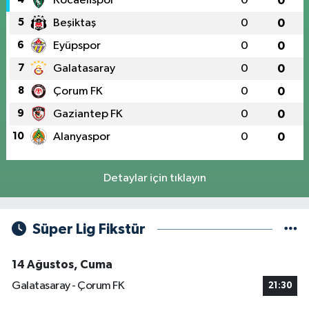
Kocaelispor
0
0
5
Beşiktaş
0
0
6
Eyüpspor
0
0
7
Galatasaray
0
0
8
Çorum FK
0
0
9
Gaziantep FK
0
0
10
Alanyaspor
0
0
Detaylar için tıklayın
Süper Lig Fikstür
14 Ağustos, Cuma
Galatasaray - Çorum FK
21:30