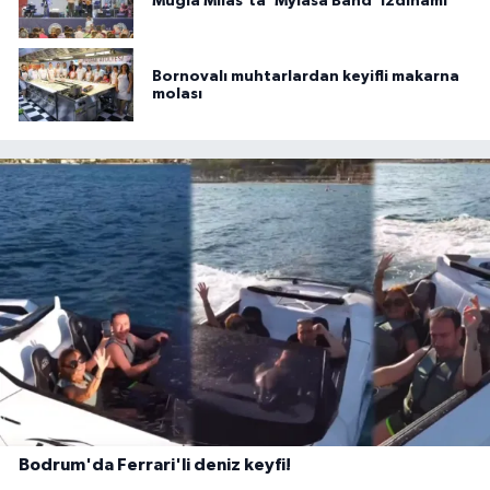
Muğla Milas'ta 'Mylasa Band' izdihamı
Bornovalı muhtarlardan keyifli makarna
molası
Bodrum'da Ferrari'li deniz keyfi!