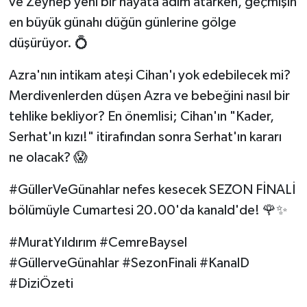
ve Zeynep yeni bir hayata adım atarken, geçmişin
en büyük günahı düğün günlerine gölge
düşürüyor. 💍
Azra'nın intikam ateşi Cihan'ı yok edebilecek mi?
Merdivenlerden düşen Azra ve bebeğini nasıl bir
tehlike bekliyor? En önemlisi; Cihan'ın "Kader,
Serhat'ın kızı!" itirafından sonra Serhat'ın kararı
ne olacak? 😱
#GüllerVeGünahlar nefes kesecek SEZON FİNALİ
bölümüyle Cumartesi 20.00'da kanald'de! 🌹✨
#MuratYıldırım #CemreBaysel
#GüllerveGünahlar #SezonFinali #KanalD
#DiziÖzeti