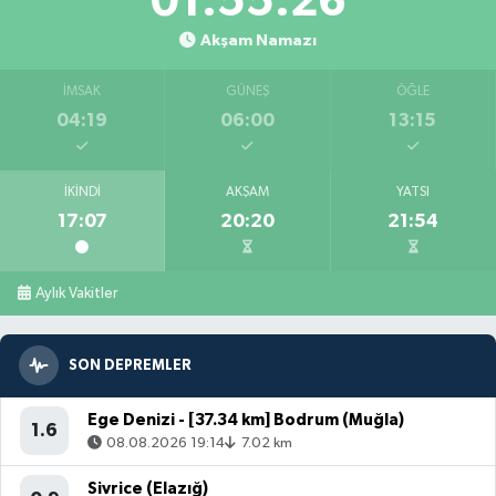
01:55:25
Akşam Namazı
İMSAK
GÜNEŞ
ÖĞLE
04:19
06:00
13:15
İKINDI
AKŞAM
YATSI
17:07
20:20
21:54
Aylık Vakitler
SON DEPREMLER
Ege Denizi - [37.34 km] Bodrum (Muğla)
1.6
08.08.2026 19:14
7.02 km
Sivrice (Elazığ)