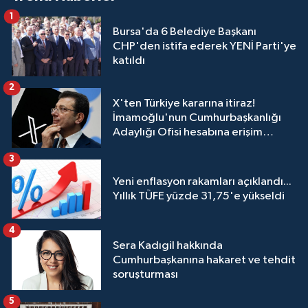
1
Bursa'da 6 Belediye Başkanı
CHP'den istifa ederek YENİ Parti'ye
katıldı
2
X'ten Türkiye kararına itiraz!
İmamoğlu'nun Cumhurbaşkanlığı
Adaylığı Ofisi hesabına erişim
engeli mahkemeye taşındı
3
Yeni enflasyon rakamları açıklandı...
Yıllık TÜFE yüzde 31,75'e yükseldi
4
Sera Kadıgil hakkında
Cumhurbaşkanına hakaret ve tehdit
soruşturması
5