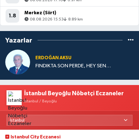
08.08.2026 17:10
6.97 km
Merkez (Siirt)
1.8
08.08.2026 15:53
8.89 km
Yazarlar
ERDOĞAN AKSU
FINDIKTA SON PERDE, HEY SEN…
İstanbul Beyoğlu Nöbetçi Eczaneler
İstanbul / Beyoğlu
Istanbul City Eczanesi