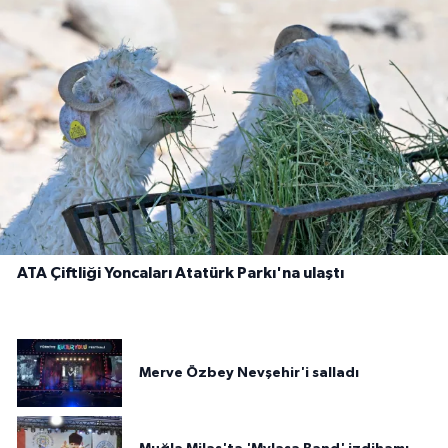
ATA Çiftliği Yoncaları Atatürk Parkı'na ulaştı
Merve Özbey Nevşehir'i salladı