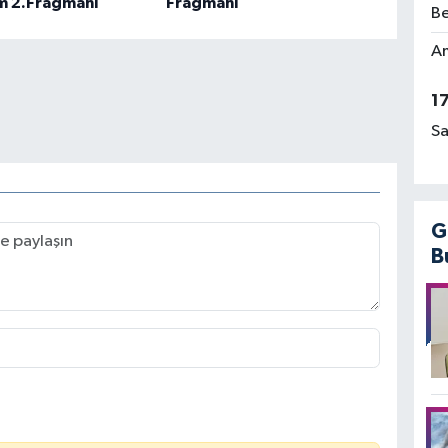
m 2.Fragmanı
Fragmanı
Be
Am
1
Sa
G
B