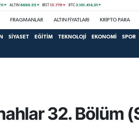
11
6660.55
13.779
3.101.414,01
ALTIN
BİST
BTC
FRAGMANLAR
ALTIN FİYATLARI
KRİPTO PARA
N
SİYASET
EĞİTİM
TEKNOLOJİ
EKONOMİ
SPOR
nahlar 32. Bölüm (