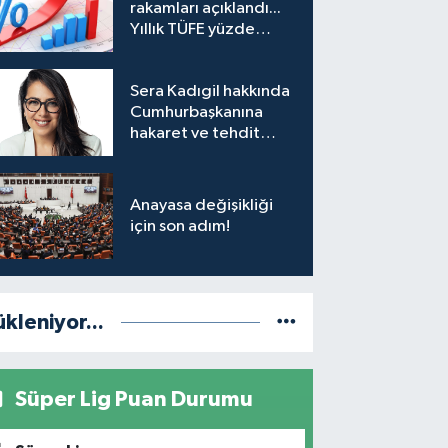
rakamları açıklandı...
taşındı
Yıllık TÜFE yüzde
31,75'e yükseldi
Sera Kadıgil hakkında
Cumhurbaşkanına
hakaret ve tehdit
soruşturması
Anayasa değişikliği
için son adım!
ükleniyor...
Süper Lig Puan Durumu