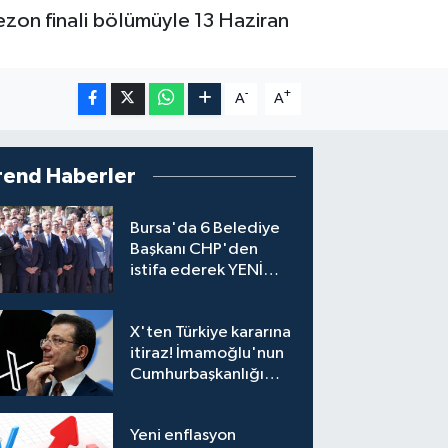
ezon finali bölümüyle 13 Haziran
-
+
A
A
rend Haberler
Bursa'da 6 Belediye
Başkanı CHP'den
istifa ederek YENİ
Parti'ye katıldı
X'ten Türkiye kararına
itiraz! İmamoğlu'nun
Cumhurbaşkanlığı
Adaylığı Ofisi
hesabına erişim
Yeni enflasyon
engeli mahkemeye