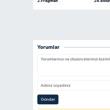
2.Fragman
24.Bölü
Yorumlar
Gönder