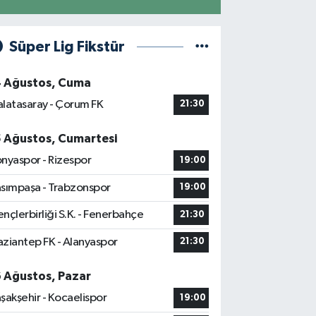
Süper Lig Fikstür
4 Ağustos, Cuma
latasaray - Çorum FK
21:30
5 Ağustos, Cumartesi
nyaspor - Rizespor
19:00
sımpaşa - Trabzonspor
19:00
nçlerbirliği S.K. - Fenerbahçe
21:30
ziantep FK - Alanyaspor
21:30
6 Ağustos, Pazar
şakşehir - Kocaelispor
19:00