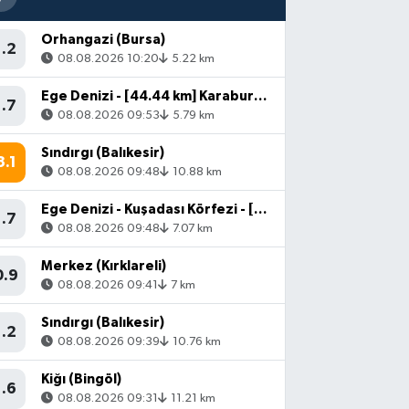
Orhangazi (Bursa)
1.2
08.08.2026 10:20
5.22 km
Ege Denizi - [44.44 km] Karaburun (İzmir)
1.7
08.08.2026 09:53
5.79 km
Sındırgı (Balıkesir)
3.1
08.08.2026 09:48
10.88 km
Ege Denizi - Kuşadası Körfezi - [15.63 km] Söke (Aydın)
1.7
08.08.2026 09:48
7.07 km
Merkez (Kırklareli)
0.9
08.08.2026 09:41
7 km
Sındırgı (Balıkesir)
1.2
08.08.2026 09:39
10.76 km
Kiğı (Bingöl)
1.6
08.08.2026 09:31
11.21 km