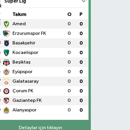
Süper Lig
#
Takım
O
P
1
Amed
0
0
2
Erzurumspor FK
0
0
3
Başakşehir
0
0
4
Kocaelispor
0
0
5
Beşiktaş
0
0
6
Eyüpspor
0
0
7
Galatasaray
0
0
8
Çorum FK
0
0
9
Gaziantep FK
0
0
0
Alanyaspor
0
0
Detaylar için tıklayın