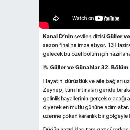
Kanal D’nin
sevilen dizisi
Güller v
sezon finaline imza atıyor. 13 Haz
gelecek bu özel bölüm için hazırlan
📝
Güller ve Günahlar 32. Bölüm 
Hayatını dürüstlük ve aile bağları üz
Zeynep, tüm fırtınaları geride bıraka
gelinlik hayallerinin gerçek olacağı
diyerek en mutlu gününe adım atar. 
üzerine çöken karanlık bir gölgeyl
Düğün hazırlıkları tam gaz sürerken,