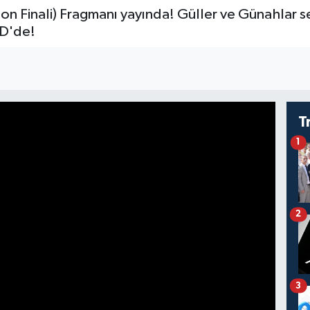
n Finali) Fragmanı yayında! Güller ve Günahlar s
 D'de!
T
1
2
3