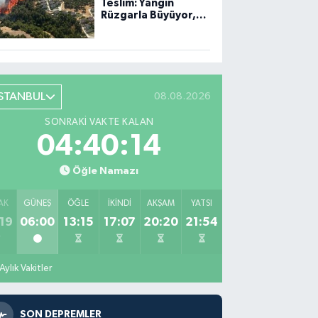
Teslim: Yangın
Rüzgarla Büyüyor,
Ekiplerin Mücadelesi
Sürüyor
İSTANBUL
08.08.2026
SONRAKI VAKTE KALAN
04:40:13
Öğle Namazı
AK
GÜNEŞ
ÖĞLE
İKINDI
AKŞAM
YATSI
19
06:00
13:15
17:07
20:20
21:54
Aylık Vakitler
SON DEPREMLER