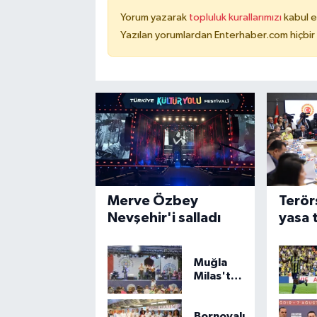
Yorum yazarak
topluluk kurallarımızı
kabul e
Yazılan yorumlardan Enterhaber.com hiçbir
Merve Özbey
Terör
Nevşehir'i salladı
yasa t
komis
Muğla
Milas'ta
'Mylasa
Band'
izdihamı
Bornovalı