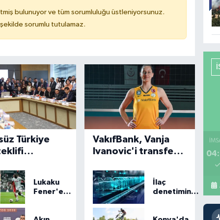
tmiş bulunuyor ve tüm sorumluluğu üstleniyorsunuz.
 şekilde sorumlu tutulamaz.
süz Türkiye
VakıfBank, Vanja
İMS
eklifi
Ivanovic'i transfer
04:
yondan geçti
etti
Lukaku
İlaç
Fener'e
denetiminde
mi,
uluslararası
Beşiktaş'a
standart
mı
dönemi
Akın
Konya'da