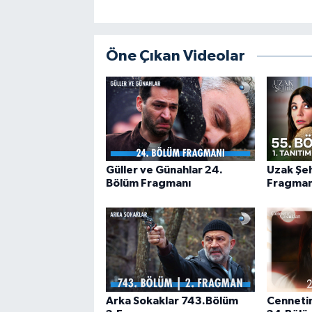
Öne Çıkan Videolar
Güller ve Günahlar 24.
Uzak Şe
Bölüm Fragmanı
Fragmanı
Arka Sokaklar 743.Bölüm
Cennetin