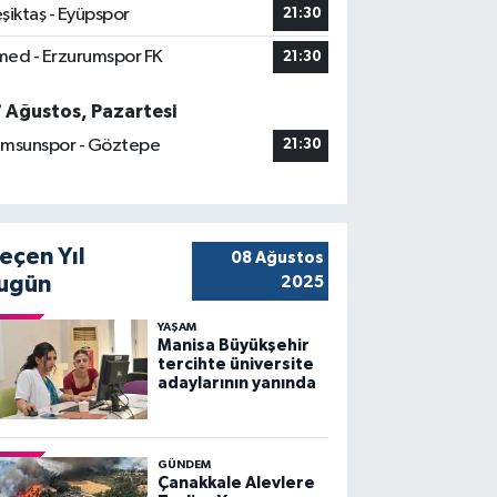
şiktaş - Eyüpspor
21:30
ed - Erzurumspor FK
21:30
7 Ağustos, Pazartesi
msunspor - Göztepe
21:30
eçen Yıl
08 Ağustos
ugün
2025
YAŞAM
Manisa Büyükşehir
tercihte üniversite
adaylarının yanında
GÜNDEM
Çanakkale Alevlere