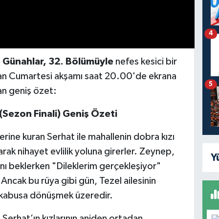
4
e Günahlar, 32. Bölümüyle
nefes kesici bir
iran Cumartesi akşamı saat 20.00'de ekrana
5
an geniş özet:
(Sezon Finali) Geniş Özeti
erine kuran Serhat ile mahallenin dobra kızı
rak nihayet evlilik yoluna girerler. Zeynep,
Y
 anı beklerken "Dileklerim gerçekleşiyor"
Ancak bu rüya gibi gün, Tezel ailesinin
e kabusa dönüşmek üzeredir.
 Serhat’ın kızlarının aniden ortadan