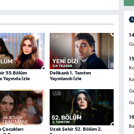
1
Ga
1
Ko
hir 55.Bölüm
Delikanlı 1. Tanıtım
 Yayında İzle
Yayınlandı İzle
Ka
Ge
Ga
1
Ba
 Çocukları
Uzak Şehir 52. Bölüm 2.