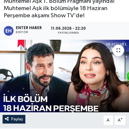
Muhtemel Aşk 1. Bölüm Fragmanı yayında!
Muhtemel Aşk ilk bölümüyle 18 Haziran
SPOR
Perşembe akşamı Show TV'de!
KÜLTÜR SANAT
ENTER HABER
11.06.2026 - 22:20
EDITÖR
YAYINLANMA
FRAGMANLAR
Paylaş
-
+
A
A