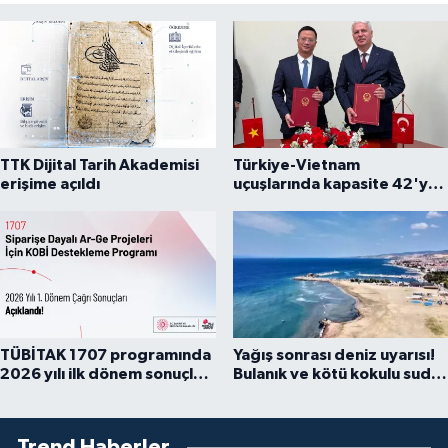
TTK Dijital Tarih Akademisi
Türkiye-Vietnam
erişime açıldı
uçuşlarında kapasite 42'ye
çıkarıldı
TÜBİTAK 1707 programında
Yağış sonrası deniz uyarısı!
2026 yılı ilk dönem sonuçları
Bulanık ve kötü kokulu suda
açıklandı
yüzmeyin
Trend Haberler