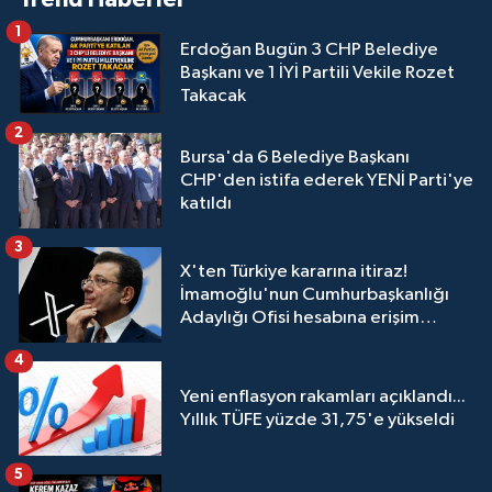
1
Erdoğan Bugün 3 CHP Belediye
Başkanı ve 1 İYİ Partili Vekile Rozet
Takacak
2
Bursa'da 6 Belediye Başkanı
CHP'den istifa ederek YENİ Parti'ye
katıldı
3
X'ten Türkiye kararına itiraz!
İmamoğlu'nun Cumhurbaşkanlığı
Adaylığı Ofisi hesabına erişim
engeli mahkemeye taşındı
4
Yeni enflasyon rakamları açıklandı...
Yıllık TÜFE yüzde 31,75'e yükseldi
5