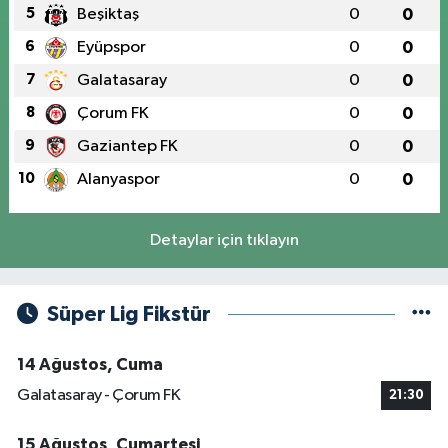
5
Beşiktaş
0
0
6
Eyüpspor
0
0
7
Galatasaray
0
0
8
Çorum FK
0
0
9
Gaziantep FK
0
0
10
Alanyaspor
0
0
Detaylar için tıklayın
Süper Lig Fikstür
14 Ağustos, Cuma
Galatasaray - Çorum FK
21:30
15 Ağustos, Cumartesi