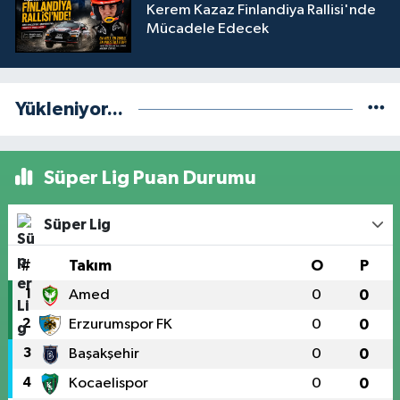
Kerem Kazaz Finlandiya Rallisi'nde
Mücadele Edecek
Yükleniyor...
Süper Lig Puan Durumu
Süper Lig
#
Takım
O
P
1
Amed
0
0
2
Erzurumspor FK
0
0
3
Başakşehir
0
0
4
Kocaelispor
0
0