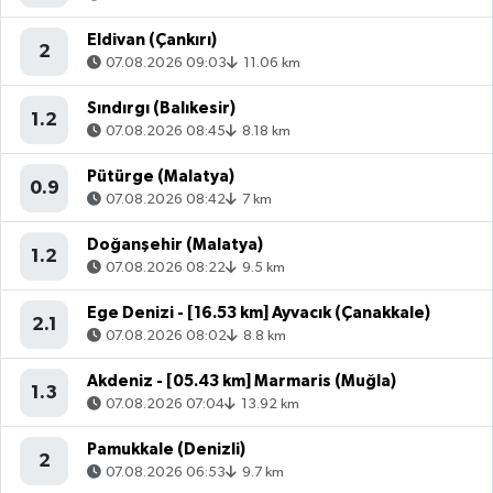
Eldivan (Çankırı)
2
07.08.2026 09:03
11.06 km
Sındırgı (Balıkesir)
1.2
07.08.2026 08:45
8.18 km
Pütürge (Malatya)
0.9
07.08.2026 08:42
7 km
Doğanşehir (Malatya)
1.2
07.08.2026 08:22
9.5 km
Ege Denizi - [16.53 km] Ayvacık (Çanakkale)
2.1
07.08.2026 08:02
8.8 km
Akdeniz - [05.43 km] Marmaris (Muğla)
1.3
07.08.2026 07:04
13.92 km
Pamukkale (Denizli)
2
07.08.2026 06:53
9.7 km