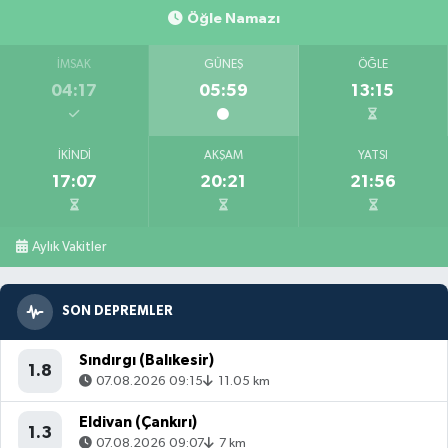
Öğle Namazı
İMSAK
GÜNEŞ
ÖĞLE
04:17
05:59
13:15
İKINDI
AKŞAM
YATSI
17:07
20:21
21:56
Aylık Vakitler
SON DEPREMLER
Sındırgı (Balıkesir)
1.8
07.08.2026 09:15
11.05 km
Eldivan (Çankırı)
1.3
07.08.2026 09:07
7 km