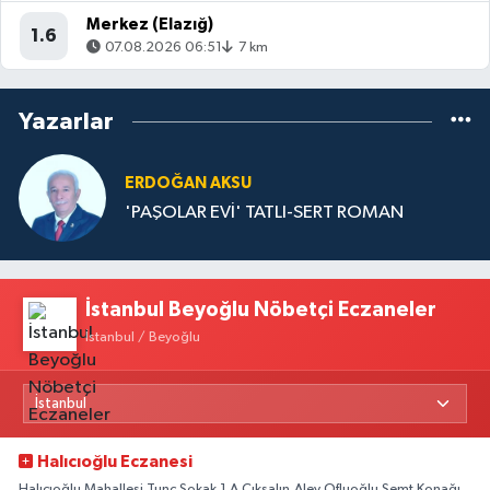
Merkez (Elazığ)
1.6
07.08.2026 06:51
7 km
Yazarlar
ERDOĞAN AKSU
'PAŞOLAR EVİ' TATLI-SERT ROMAN
İstanbul Beyoğlu Nöbetçi Eczaneler
İstanbul / Beyoğlu
Halıcıoğlu Eczanesi
Halıcıoğlu Mahallesi Tunç Sokak 1 A Çıksalın,Alev Ofluoğlu Semt Konağı