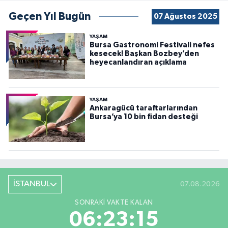
Geçen Yıl Bugün
07 Ağustos 2025
YAŞAM
Bursa Gastronomi Festivali nefes
kesecek! Başkan Bozbey’den
heyecanlandıran açıklama
YAŞAM
Ankaragücü taraftarlarından
Bursa’ya 10 bin fidan desteği
İSTANBUL
07.08.2026
SONRAKI VAKTE KALAN
06:23:14