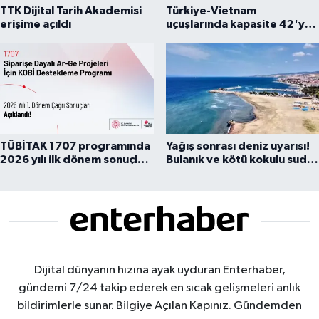
TTK Dijital Tarih Akademisi
Türkiye-Vietnam
erişime açıldı
uçuşlarında kapasite 42'ye
çıkarıldı
TÜBİTAK 1707 programında
Yağış sonrası deniz uyarısı!
2026 yılı ilk dönem sonuçları
Bulanık ve kötü kokulu suda
açıklandı
yüzmeyin
Dijital dünyanın hızına ayak uyduran Enterhaber,
gündemi 7/24 takip ederek en sıcak gelişmeleri anlık
bildirimlerle sunar. Bilgiye Açılan Kapınız. Gündemden