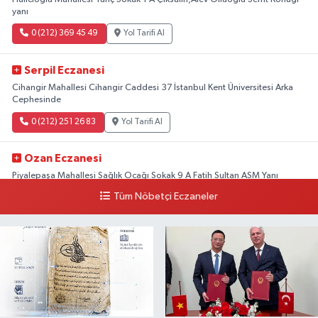
yanı
0 (212) 369 45 49
Yol Tarifi Al
Serpil Eczanesi
Cihangir Mahallesi Cihangir Caddesi 37 İstanbul Kent Üniversitesi Arka
Cephesinde
0 (212) 251 26 83
Yol Tarifi Al
Ozan Eczanesi
Piyalepaşa Mahallesi Sağlık Ocağı Sokak 9 A Fatih Sultan ASM Yanı
Tüm Nöbetçi Eczaneler
0 (212) 297 30 13
Yol Tarifi Al