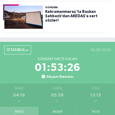
GÜNDEM
Kahramanmaraş'ta Başkan
Şahbazlı’dan AKEDAŞ’a sert
sözler!
İSTANBUL
06.08.2026
SONRAKI VAKTE KALAN
01:53:25
Akşam Namazı
İMSAK
GÜNEŞ
ÖĞLE
04:16
05:58
13:15
İKINDI
AKŞAM
YATSI