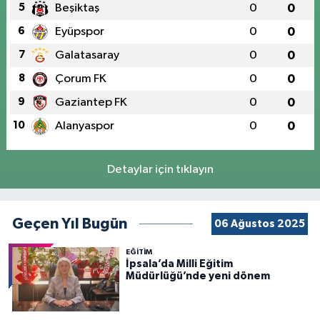
5
Beşiktaş
0
0
6
Eyüpspor
0
0
7
Galatasaray
0
0
8
Çorum FK
0
0
9
Gaziantep FK
0
0
10
Alanyaspor
0
0
Detaylar için tıklayın
Geçen Yıl Bugün
06 Ağustos 2025
EĞİTİM
İpsala’da Milli Eğitim
Müdürlüğü’nde yeni dönem