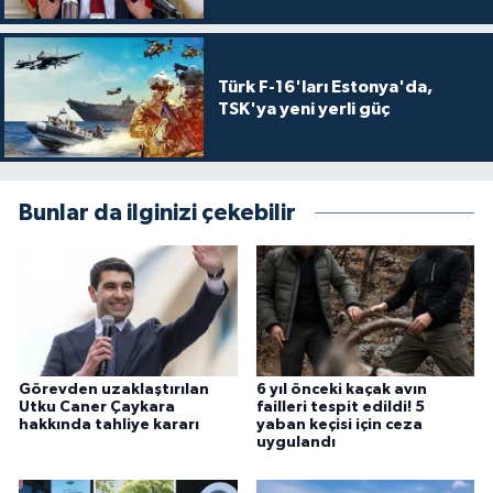
Türk F-16'ları Estonya'da,
TSK'ya yeni yerli güç
Bunlar da ilginizi çekebilir
Görevden uzaklaştırılan
6 yıl önceki kaçak avın
Utku Caner Çaykara
failleri tespit edildi! 5
hakkında tahliye kararı
yaban keçisi için ceza
uygulandı