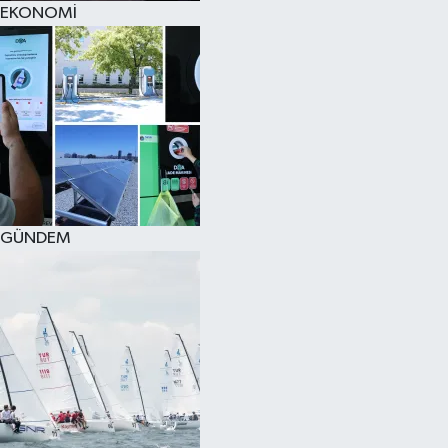
EKONOMİ
SPOR
KÜLTÜR SANAT
FRAGMANLAR
GÜNDEM