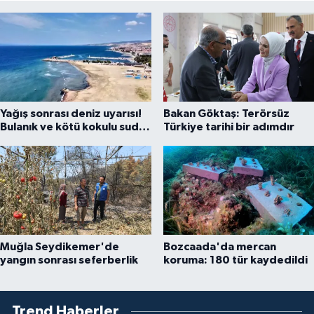
Yağış sonrası deniz uyarısı!
Bakan Göktaş: Terörsüz
Bulanık ve kötü kokulu suda
Türkiye tarihi bir adımdır
yüzmeyin
Muğla Seydikemer'de
Bozcaada'da mercan
yangın sonrası seferberlik
koruma: 180 tür kaydedildi
Trend Haberler