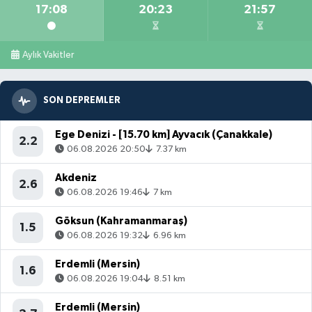
17:08
20:23
21:57
Aylık Vakitler
SON DEPREMLER
Ege Denizi - [15.70 km] Ayvacık (Çanakkale)
2.2
06.08.2026 20:50
7.37 km
Akdeniz
2.6
06.08.2026 19:46
7 km
Göksun (Kahramanmaraş)
1.5
06.08.2026 19:32
6.96 km
Erdemli (Mersin)
1.6
06.08.2026 19:04
8.51 km
Erdemli (Mersin)