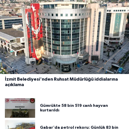
İzmit Belediyesi'nden Ruhsat Müdürlüğü iddialarına
açıklama
Gümrükte 58 bin 519 canlı hayvan
kurtarıldı
Gabar'da petrol rekoru: Günlük 83 bin