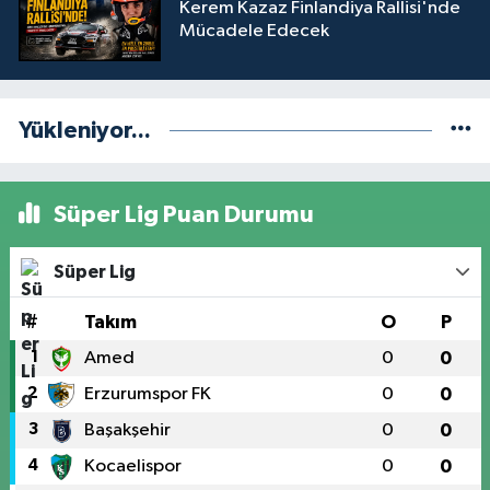
Kerem Kazaz Finlandiya Rallisi'nde
Mücadele Edecek
Yükleniyor...
Süper Lig Puan Durumu
Süper Lig
#
Takım
O
P
1
Amed
0
0
2
Erzurumspor FK
0
0
3
Başakşehir
0
0
4
Kocaelispor
0
0