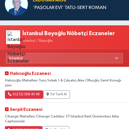
ERDOĞAN AKSU
'PAŞOLAR EVİ' TATLI-SERT ROMAN
İstanbul Beyoğlu Nöbetçi Eczaneler
İstanbul / Beyoğlu
Halıcıoğlu Eczanesi
Halıcıoğlu Mahallesi Tunç Sokak 1 A Çıksalın,Alev Ofluoğlu Semt Konağı
yanı
0 (212) 369 45 49
Yol Tarifi Al
Serpil Eczanesi
Cihangir Mahallesi Cihangir Caddesi 37 İstanbul Kent Üniversitesi Arka
Cephesinde