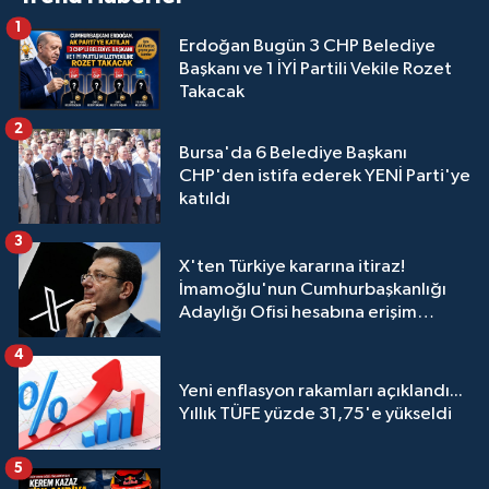
1
Erdoğan Bugün 3 CHP Belediye
Başkanı ve 1 İYİ Partili Vekile Rozet
Takacak
2
Bursa'da 6 Belediye Başkanı
CHP'den istifa ederek YENİ Parti'ye
katıldı
3
X'ten Türkiye kararına itiraz!
İmamoğlu'nun Cumhurbaşkanlığı
Adaylığı Ofisi hesabına erişim
engeli mahkemeye taşındı
4
Yeni enflasyon rakamları açıklandı...
Yıllık TÜFE yüzde 31,75'e yükseldi
5