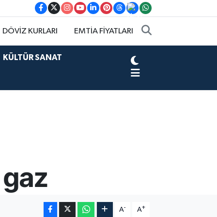
DÖVİZ KURLARI
EMTİA FİYATLARI
KÜLTÜR SANAT
 gaz
-
+
A
A