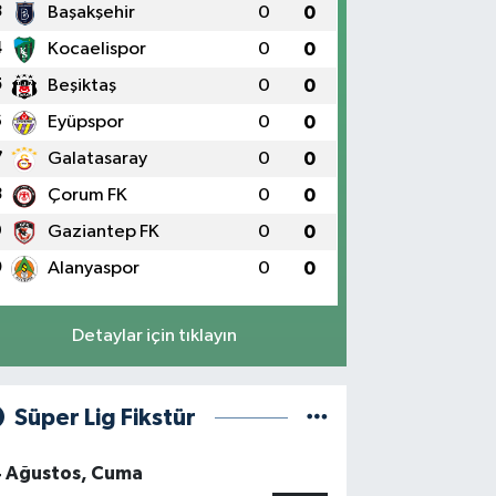
3
Başakşehir
0
0
4
Kocaelispor
0
0
5
Beşiktaş
0
0
6
Eyüpspor
0
0
7
Galatasaray
0
0
8
Çorum FK
0
0
9
Gaziantep FK
0
0
0
Alanyaspor
0
0
Detaylar için tıklayın
Süper Lig Fikstür
4 Ağustos, Cuma