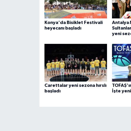
Konya'da Bisiklet Festivali
Antalya 
heyecanı başladı
Sultanla
yeni se
Carettalar yeni sezona hırslı
TOFAŞ'ın 
başladı
İşte yen