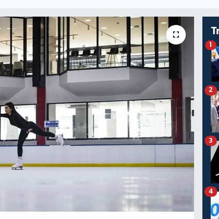
T
1
2
3
4