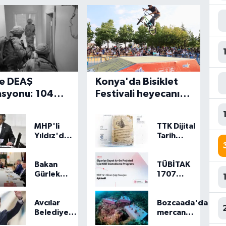
de DEAŞ
Konya'da Bisiklet
syonu: 104
Festivali heyecanı
li yakalandı
başladı
MHP'li
TTK Dijital
Yıldız'dan
Tarih
'Terörsüz
Akademisi
Türkiye'
erişime
açıklaması
açıldı
Bakan
TÜBİTAK
Gürlek
1707
Mumcu
programında
ailesiyle
2026 yılı ilk
görüştü
dönem
Avcılar
Bozcaada'da
sonuçları
Belediye
mercan
açıklandı
Başkanı
koruma: 180