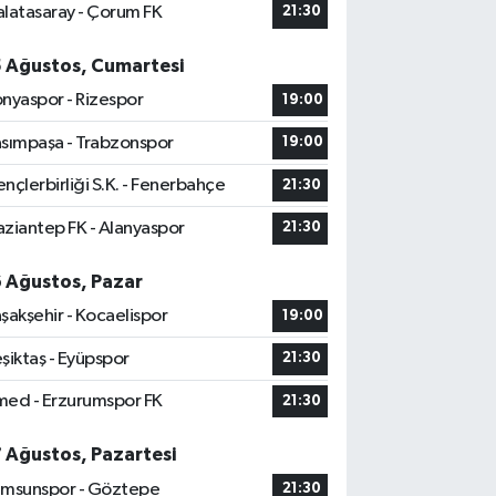
latasaray - Çorum FK
21:30
5 Ağustos, Cumartesi
nyaspor - Rizespor
19:00
sımpaşa - Trabzonspor
19:00
nçlerbirliği S.K. - Fenerbahçe
21:30
ziantep FK - Alanyaspor
21:30
6 Ağustos, Pazar
şakşehir - Kocaelispor
19:00
şiktaş - Eyüpspor
21:30
ed - Erzurumspor FK
21:30
7 Ağustos, Pazartesi
msunspor - Göztepe
21:30