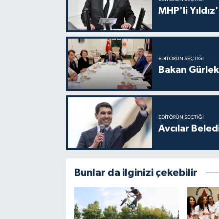
MHP'li Yıldız
EDITÖRÜN SEÇTIĞI
Bakan Gürlek
EDITÖRÜN SEÇTIĞI
Avcılar Beled
Bunlar da ilginizi çekebilir