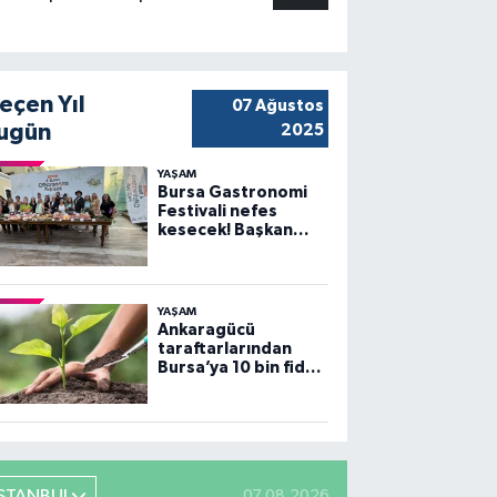
eçen Yıl
07 Ağustos
ugün
2025
YAŞAM
Bursa Gastronomi
Festivali nefes
kesecek! Başkan
Bozbey’den
heyecanlandıran
açıklama
YAŞAM
Ankaragücü
taraftarlarından
Bursa’ya 10 bin fidan
desteği
İSTANBUL
07.08.2026