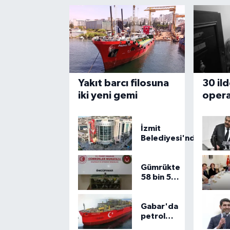
Yakıt barcı filosuna
30 il
iki yeni gemi
opera
şüphe
İzmit
Belediyesi'nden
Ruhsat
Müdürlüğü
iddialarına
Gümrükte
açıklama
58 bin 519
canlı
hayvan
kurtarıldı
Gabar'da
petrol
rekoru: