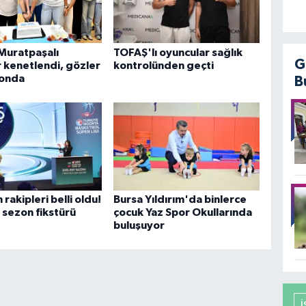
Muratpaşalı
TOFAŞ'lı oyuncular sağlık
G
r kenetlendi, gözler
kontrolünden geçti
zonda
B
rakipleri belli oldu!
Bursa Yıldırım'da binlerce
i sezon fikstürü
çocuk Yaz Spor Okullarında
buluşuyor