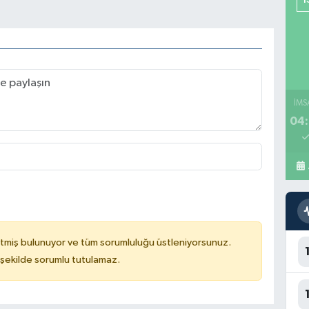
İMS
04:
tmiş bulunuyor ve tüm sorumluluğu üstleniyorsunuz.
 şekilde sorumlu tutulamaz.