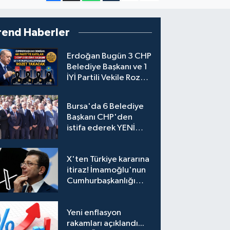
rend Haberler
Erdoğan Bugün 3 CHP
Belediye Başkanı ve 1
İYİ Partili Vekile Rozet
Takacak
Bursa'da 6 Belediye
Başkanı CHP'den
istifa ederek YENİ
Parti'ye katıldı
X'ten Türkiye kararına
itiraz! İmamoğlu'nun
Cumhurbaşkanlığı
Adaylığı Ofisi
hesabına erişim
Yeni enflasyon
engeli mahkemeye
rakamları açıklandı...
taşındı