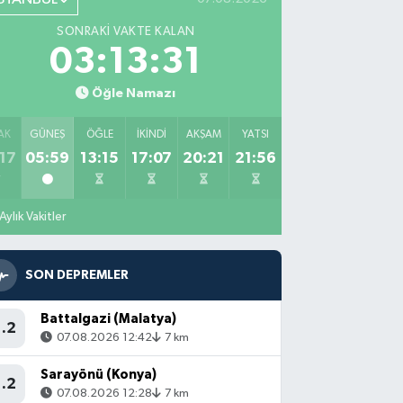
SONRAKI VAKTE KALAN
03:13:29
Öğle Namazı
AK
GÜNEŞ
ÖĞLE
İKINDI
AKŞAM
YATSI
17
05:59
13:15
17:07
20:21
21:56
Aylık Vakitler
SON DEPREMLER
Battalgazi (Malatya)
1.2
07.08.2026 12:42
7 km
Sarayönü (Konya)
1.2
07.08.2026 12:28
7 km