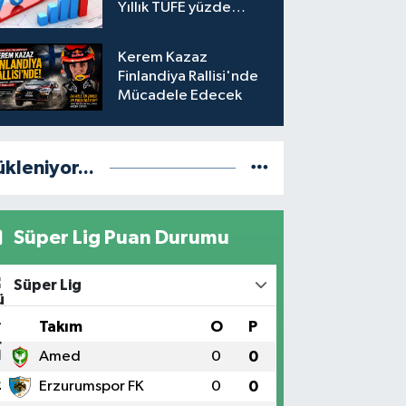
Yıllık TÜFE yüzde
31,75'e yükseldi
Kerem Kazaz
Finlandiya Rallisi'nde
Mücadele Edecek
ükleniyor...
Süper Lig Puan Durumu
Süper Lig
#
Takım
O
P
1
Amed
0
0
2
Erzurumspor FK
0
0