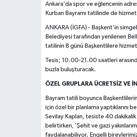
Ankara'da spor ve eğlencenin adresl
Kurban Bayramı tatilinde de hizmet 
ANKARA (İGFA) - Başkent'in simgele
Belediyesi tarafından yenilenen Bel
tatilinin 8 günü Başkentlilere hiz
Tesis; 10.00-21.00 saatleri arasınd
buzla buluşturacak.
ÖZEL GRUPLARA ÜCRETSİZ VE İN
Bayram tatili boyunca Başkentlilerin
için özel bir planlama yaptıklarını b
Sevilay Kaplan, tesiste 40 dakikalı
belirtirken, 'Şehit ve gazi yakınlar
faydalanabiliyor. Engelli bireylerimi