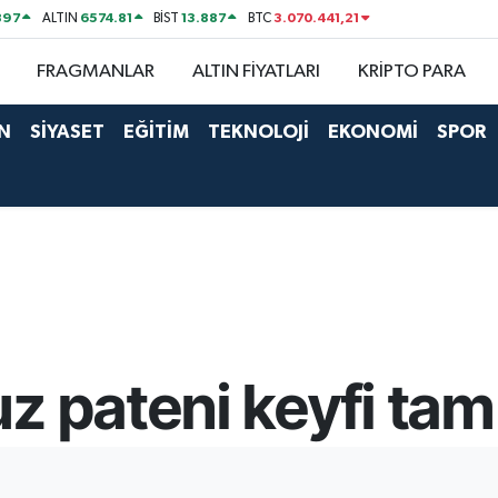
897
6574.81
13.887
3.070.441,21
ALTIN
BİST
BTC
FRAGMANLAR
ALTIN FİYATLARI
KRİPTO PARA
N
SİYASET
EĞİTİM
TEKNOLOJİ
EKONOMİ
SPOR
z pateni keyfi tam