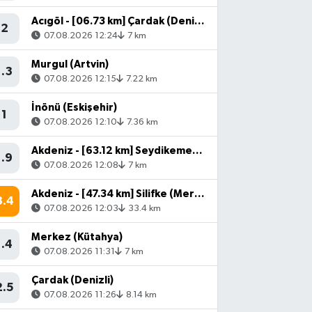
Acıgöl - [06.73 km] Çardak (Denizli)
2
07.08.2026 12:24
7 km
Murgul (Artvin)
1.3
07.08.2026 12:15
7.22 km
İnönü (Eskişehir)
1
07.08.2026 12:10
7.36 km
Akdeniz - [63.12 km] Seydikemer (Muğla)
1.9
07.08.2026 12:08
7 km
Akdeniz - [47.34 km] Silifke (Mersin)
3.4
07.08.2026 12:03
33.4 km
Merkez (Kütahya)
1.4
07.08.2026 11:31
7 km
Çardak (Denizli)
2.5
07.08.2026 11:26
8.14 km