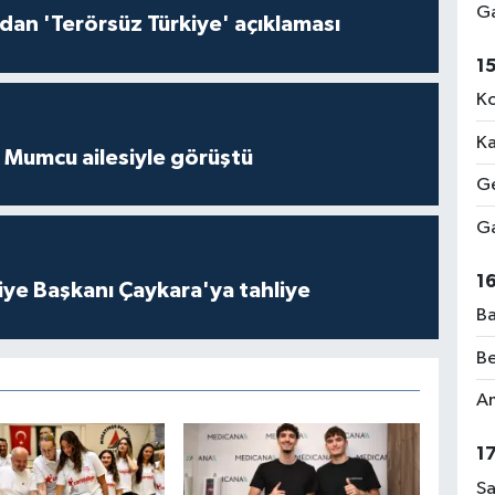
Ga
'dan 'Terörsüz Türkiye' açıklaması
1
Ko
Ka
 Mumcu ailesiyle görüştü
Ge
Ga
1
iye Başkanı Çaykara'ya tahliye
Ba
Be
Am
1
Sa