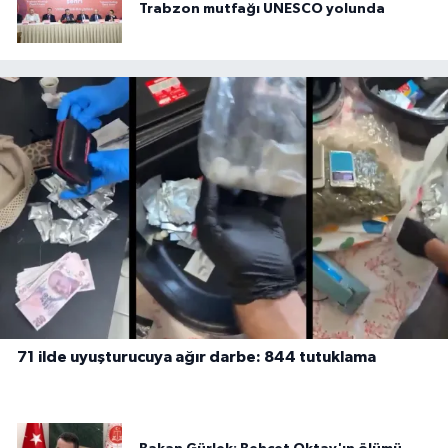
Trabzon mutfağı UNESCO yolunda
71 ilde uyuşturucuya ağır darbe: 844 tutuklama