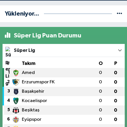
Yükleniyor...
Süper Lig Puan Durumu
Süper Lig
#
Takım
O
P
1
Amed
0
0
2
Erzurumspor FK
0
0
3
Başakşehir
0
0
4
Kocaelispor
0
0
5
Beşiktaş
0
0
6
Eyüpspor
0
0