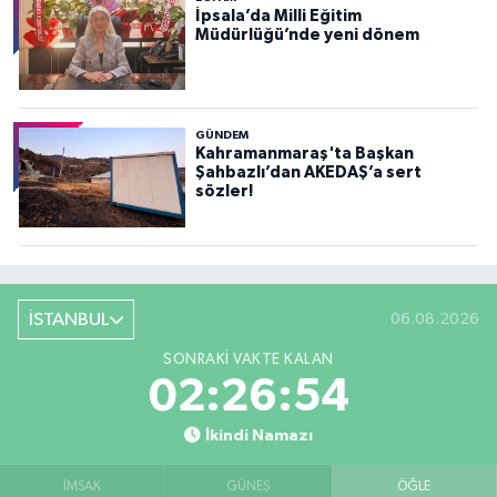
İpsala’da Milli Eğitim
Müdürlüğü’nde yeni dönem
GÜNDEM
Kahramanmaraş'ta Başkan
Şahbazlı’dan AKEDAŞ’a sert
sözler!
İSTANBUL
06.08.2026
SONRAKI VAKTE KALAN
02:26:53
İkindi Namazı
İMSAK
GÜNEŞ
ÖĞLE