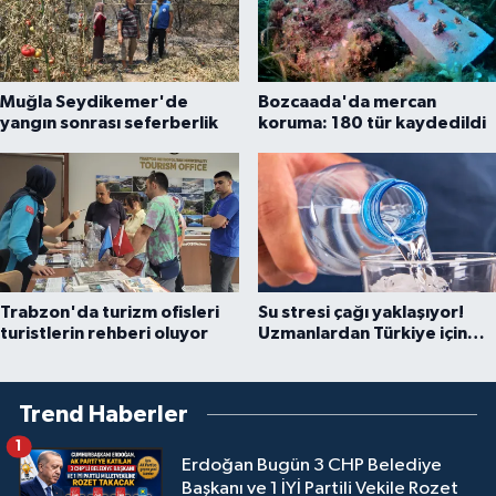
Muğla Seydikemer'de
Bozcaada'da mercan
yangın sonrası seferberlik
koruma: 180 tür kaydedildi
Trabzon'da turizm ofisleri
Su stresi çağı yaklaşıyor!
turistlerin rehberi oluyor
Uzmanlardan Türkiye için
uyarı
Trend Haberler
1
Erdoğan Bugün 3 CHP Belediye
Başkanı ve 1 İYİ Partili Vekile Rozet