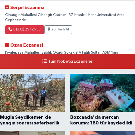
Serpil Eczanesi
Cihangir Mahallesi Cihangir Caddesi 37 İstanbul Kent Üniversitesi Arka
Cephesinde
0 (212) 251 26 83
Yol Tarifi Al
Ozan Eczanesi
Piyalepaşa Mahallesi Sağlık Ocağı Sokak 9 A Fatih Sultan ASM Yanı
Tüm Nöbetçi Eczaneler
0 (212) 297 30 13
Yol Tarifi Al
Muğla Seydikemer'de
Bozcaada'da mercan
yangın sonrası seferberlik
koruma: 180 tür kaydedildi