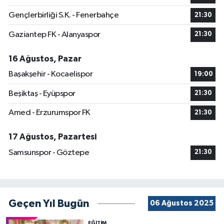
Gençlerbirliği S.K. - Fenerbahçe
21:30
Gaziantep FK - Alanyaspor
21:30
16 Ağustos, Pazar
Başakşehir - Kocaelispor
19:00
Beşiktaş - Eyüpspor
21:30
Amed - Erzurumspor FK
21:30
17 Ağustos, Pazartesi
Samsunspor - Göztepe
21:30
Geçen Yıl Bugün
06 Ağustos 2025
EĞİTİM