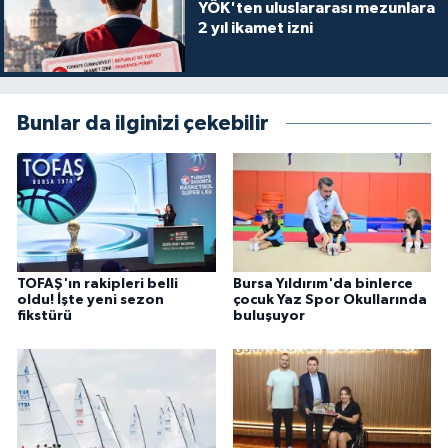
YÖK'ten uluslararası mezunlara
2 yıl ikamet izni
Bunlar da ilginizi çekebilir
TOFAŞ'ın rakipleri belli
Bursa Yıldırım'da binlerce
oldu! İşte yeni sezon
çocuk Yaz Spor Okullarında
fikstürü
buluşuyor