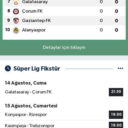
7
Galatasaray
0
0
8
Çorum FK
0
0
9
Gaziantep FK
0
0
10
Alanyaspor
0
0
Detaylar için tıklayın
Süper Lig Fikstür
14 Ağustos, Cuma
Galatasaray - Çorum FK
21:30
15 Ağustos, Cumartesi
Konyaspor - Rizespor
19:00
Kasımpaşa - Trabzonspor
19:00