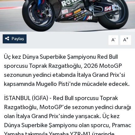
Paylaş
-
+
A
A
Üç kez Dünya Superbike Şampiyonu Red Bull
sporcusu Toprak Razgatlıoğlu, 2026 MotoGP
sezonunun yedinci etabında İtalya Grand Prix'si
kapsamında Mugello Pisti'nde mücadele edecek.
İSTANBUL (İGFA) - Red Bull sporcusu Toprak
Razgatlıoğlu, MotoGP'de sezonun yedinci durağı
olan İtalya Grand Prix'sinde yarışacak. Üç kez
Dünya Superbike Şampiyonu olan sporcu, Pramac
Yamaha takımıyla Yamaha YZR-M1 üzerinde