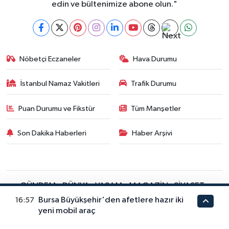
edin ve bültenimize abone olun."
Nöbetçi Eczaneler
Hava Durumu
İstanbul Namaz Vakitleri
Trafik Durumu
Puan Durumu ve Fikstür
Tüm Manşetler
Son Dakika Haberleri
Haber Arşivi
GÜNDEM
DÜNYA
YAŞAM
MAGAZİN
SİYASET
EĞİTİM
TEKNOLOJİ
EKONOMİ
SPOR
KÜLTÜR SANAT
Bursa Büyükşehir'den afetlere hazır iki
16:57
yeni mobil araç
FRAGMANLAR