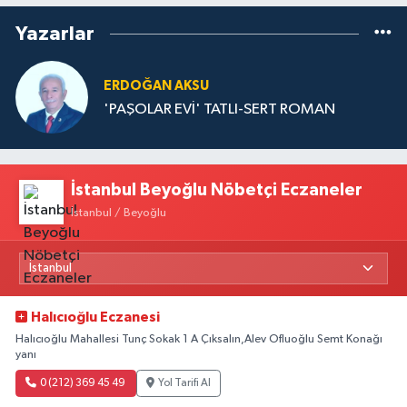
Yazarlar
ERDOĞAN AKSU
'PAŞOLAR EVİ' TATLI-SERT ROMAN
İstanbul Beyoğlu Nöbetçi Eczaneler
İstanbul / Beyoğlu
Halıcıoğlu Eczanesi
Halıcıoğlu Mahallesi Tunç Sokak 1 A Çıksalın,Alev Ofluoğlu Semt Konağı
yanı
0 (212) 369 45 49
Yol Tarifi Al