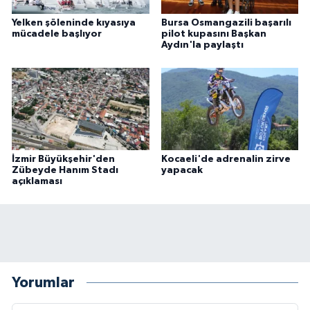
Yelken şöleninde kıyasıya
Bursa Osmangazili başarılı
mücadele başlıyor
pilot kupasını Başkan
Aydın'la paylaştı
İzmir Büyükşehir'den
Kocaeli'de adrenalin zirve
Zübeyde Hanım Stadı
yapacak
açıklaması
Yorumlar