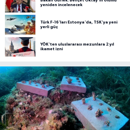
Bakan Gürlek: Behçet Oktay'ın ölümü
yeniden incelenecek
Türk F-16'ları Estonya'da, TSK'ya yeni
yerli güç
YÖK'ten uluslararası mezunlara 2 yıl
ikamet izni