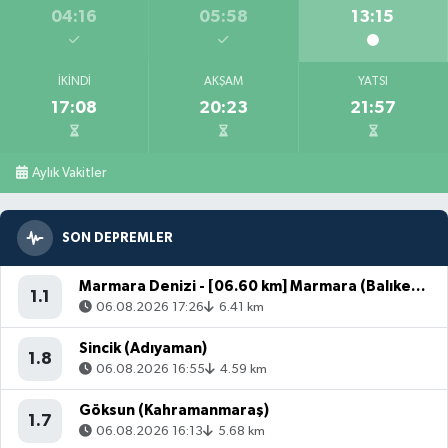
04:16
05:58
13:15
İKINDI
AKŞAM
YATSI
17:08
20:23
21:57
Aylık Vakitler
SON DEPREMLER
Marmara Denizi - [06.60 km] Marmara (Balıkesir)
1.1
06.08.2026 17:26
6.41 km
Sincik (Adıyaman)
1.8
06.08.2026 16:55
4.59 km
Göksun (Kahramanmaraş)
1.7
06.08.2026 16:13
5.68 km