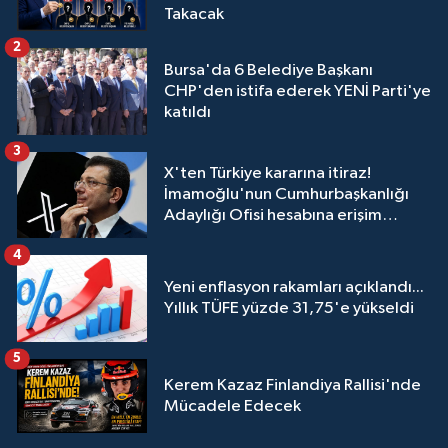
Takacak
2
Bursa'da 6 Belediye Başkanı
CHP'den istifa ederek YENİ Parti'ye
katıldı
3
X'ten Türkiye kararına itiraz!
İmamoğlu'nun Cumhurbaşkanlığı
Adaylığı Ofisi hesabına erişim
engeli mahkemeye taşındı
4
Yeni enflasyon rakamları açıklandı...
Yıllık TÜFE yüzde 31,75'e yükseldi
5
Kerem Kazaz Finlandiya Rallisi'nde
Mücadele Edecek