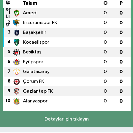
#
Takım
O
P
1
Amed
0
0
2
Erzurumspor FK
0
0
3
Başakşehir
0
0
4
Kocaelispor
0
0
5
Beşiktaş
0
0
6
Eyüpspor
0
0
7
Galatasaray
0
0
8
Çorum FK
0
0
9
Gaziantep FK
0
0
10
Alanyaspor
0
0
Detaylar için tıklayın