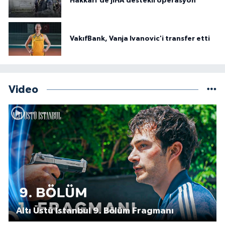
Hakkâri'de JİHA destekli operasyon
VakıfBank, Vanja Ivanovic'i transfer etti
Video
Altı Üstü İstanbul 9. Bölüm Fragmanı