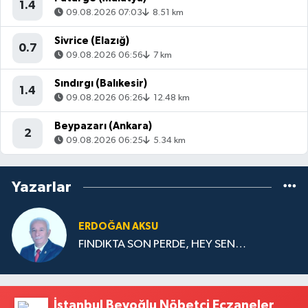
1.4
09.08.2026 07:03
8.51 km
Sivrice (Elazığ)
0.7
09.08.2026 06:56
7 km
Sındırgı (Balıkesir)
1.4
09.08.2026 06:26
12.48 km
Beypazarı (Ankara)
2
09.08.2026 06:25
5.34 km
Yazarlar
ERDOĞAN AKSU
FINDIKTA SON PERDE, HEY SEN…
İstanbul Beyoğlu Nöbetçi Eczaneler