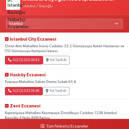
İstanbul / Beyoğlu
Istanbul City Eczanesi
Ömer Avni Mahallesi İnönü Caddesi 32 2 Gümüşsuyu Askeri Hastanesi ve
İTÜ Gümüşsuyu Kampüsü karşısı
0 (212) 252 00 93
Yol Tarifi Al
Hasköy Eczanesi
Piripaşa Mahallesi Şaban Deresi Sokak 65 A
0 (212) 533 36 46
Yol Tarifi Al
Zent Eczanesi
Kaptanpaşa Mahallesi Kasımpaşa Zincirlikuyu Caddesi 123B İstanbul
Beyoğlu 4 Nolu ASM Karşısı
Tüm Nöbetçi Eczaneler
0 (212) 297 96 92
Yol Tarifi Al