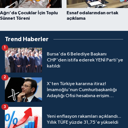
Ağrı'da Çocuklar İçin Toplu
Esnaf odalarından ortak
Sünnet Töreni
açıklama
Trend Haberler
1
Bursa'da 6 Belediye Başkanı
CHP'den istifa ederek YENİ Parti'ye
katıldı
2
X'ten Türkiye kararına itiraz!
İmamoğlu'nun Cumhurbaşkanlığı
Adaylığı Ofisi hesabına erişim
engeli mahkemeye taşındı
3
Yeni enflasyon rakamları açıklandı...
Yıllık TÜFE yüzde 31,75'e yükseldi