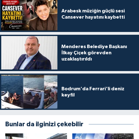
Arabesk müziğin güçlü sesi
Cansever hayatını kaybetti
Menderes Belediye Başkanı
İlkay Çiçek görevden
uzaklaştırıldı
Bodrum'da Ferrari'li deniz
keyfi!
Bunlar da ilginizi çekebilir