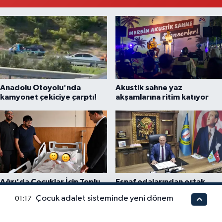
Anadolu Otoyolu'nda
Akustik sahne yaz
kamyonet çekiciye çarptı!
akşamlarına ritim katıyor
Ağrı'da Çocuklar İçin Toplu
Esnaf odalarından ortak
Sünnet Töreni
açıklama
Çocuk adalet sisteminde yeni dönem
01:17