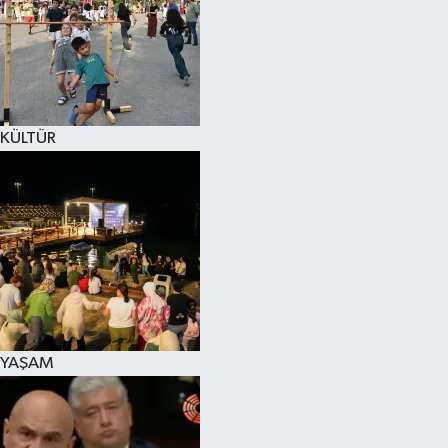
SPOR
KÜLTÜR SANAT
FRAGMANLAR
KÜLTÜR
YAŞAM