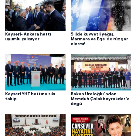
Kayseri- Ankara hattı
5 ilde kuvvetli yağış,
uyumlu çalışıyor
Marmara ve Ege'de rüzgar
alarmı!
Kayseri YHT hattına sıkı
Bakan Uraloğlu'ndan
takip
Memduh Çolakbayrakdar'a
övgü