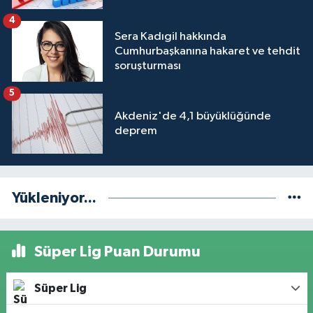
4
Sera Kadıgil hakkında
Cumhurbaşkanına hakaret ve tehdit
soruşturması
5
Akdeniz'de 4,1 büyüklüğünde
deprem
Yükleniyor...
Süper Lig Puan Durumu
Süper Lig