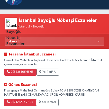
İstanbul Beyoğlu Nöbetçi Eczaneler
İstanbul / Beyoğlu
Tersane İstanbul Eczanesi
Camiikebir Mahallesi Taşkızak Tersanesi Caddesi 6 6B Tersane İstanbul
içerisi ama yol üzerinde
0 (533) 395 65 65
Yol Tarifi Al
Güneş Eczanesi
Piyalepaşa Mahallesi Osmanoğlu Sokak 10 A ESKİ ÖZEL OKMEYDANI
HASTANESİ YANI CEMAL KAMACI SPOR KOMPLEKSI KARŞISI
0 (212) 235 72 04
Yol Tarifi Al