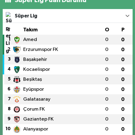
Süper Lig
#
Takım
O
P
1
Amed
0
0
2
Erzurumspor FK
0
0
3
Başakşehir
0
0
4
Kocaelispor
0
0
5
Beşiktaş
0
0
6
Eyüpspor
0
0
7
Galatasaray
0
0
8
Çorum FK
0
0
9
Gaziantep FK
0
0
10
Alanyaspor
0
0