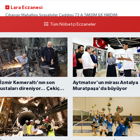
Lara Eczanesi
Cihangir Mahallesi Sıraselviler Caddesi 73 A TAKSİM İLK YARDIM
HASTANESİ KARŞISI
Tüm Nöbetçi Eczaneler
0 (212) 293 90 86
Yol Tarifi Al
İzmir Kemeraltı'nın son
Aytmatov'un mirası Antalya
ustaları direniyor... Çekiç
Muratpaşa'da büyüyor
sesleriyle yaşayan miras