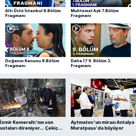
Altı Üstü İstanbul 8.Bölüm
Muhtemel Aşk 7.Bölüm
Fragmanı
Fragmanı
Doğanın Kanunu 8.Bölüm
Daha 17 9. Bölüm 2.
Fragmanı
Fragmanı
İzmir Kemeraltı'nın son
Aytmatov'un mirası Antalya
ustaları direniyor... Çekiç
Muratpaşa'da büyüyor
sesleriyle yaşayan miras