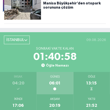
Manisa Büyükşehir’den otopark
sorununa çözüm
İSTANBUL
09.08.2026
SONRAKI VAKTE KALAN
01:40:56
Öğle Namazı
İMSAK
GÜNEŞ
ÖĞLE
04:20
06:01
13:15
İKINDI
AKŞAM
YATSI
17:06
20:19
21:52