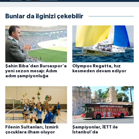
Bunlar da ilginizi çekebilir
Şahin Biba'dan Bursaspor'a
Olympos Regatta, hız
yeni sezon mesajı: Adım
kesmeden devam ediyor
adım şampiyonluğa
Filenin Sultanları, İzmirli
Şampiyonlar, İETT ile
çocuklara ilham oluyor
İstanbul'da