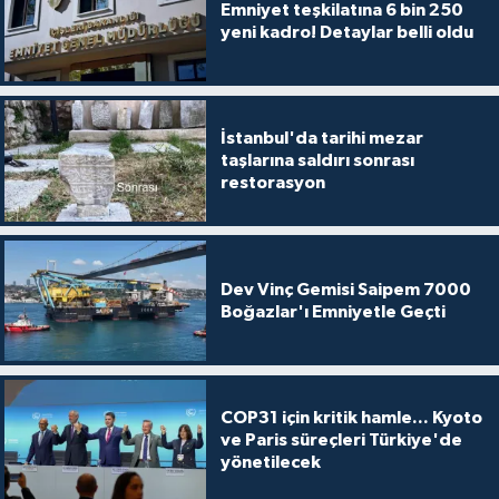
Emniyet teşkilatına 6 bin 250
yeni kadro! Detaylar belli oldu
İstanbul'da tarihi mezar
taşlarına saldırı sonrası
restorasyon
Dev Vinç Gemisi Saipem 7000
Boğazlar'ı Emniyetle Geçti
COP31 için kritik hamle... Kyoto
ve Paris süreçleri Türkiye'de
yönetilecek