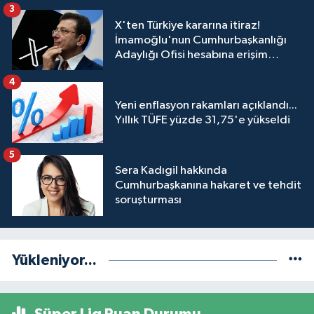
3
X'ten Türkiye kararına itiraz!
İmamoğlu'nun Cumhurbaşkanlığı
Adaylığı Ofisi hesabına erişim
engeli mahkemeye taşındı
4
Yeni enflasyon rakamları açıklandı...
Yıllık TÜFE yüzde 31,75'e yükseldi
5
Sera Kadıgil hakkında
Cumhurbaşkanına hakaret ve tehdit
soruşturması
Yükleniyor...
Süper Lig Puan Durumu