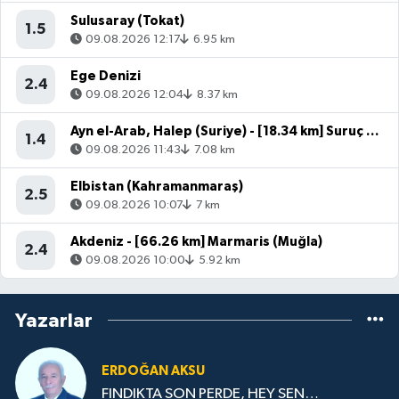
Sulusaray (Tokat)
1.5
09.08.2026 12:17
6.95 km
Ege Denizi
2.4
09.08.2026 12:04
8.37 km
Ayn el-Arab, Halep (Suriye) - [18.34 km] Suruç (Şanlıurfa)
1.4
09.08.2026 11:43
7.08 km
Elbistan (Kahramanmaraş)
2.5
09.08.2026 10:07
7 km
Akdeniz - [66.26 km] Marmaris (Muğla)
2.4
09.08.2026 10:00
5.92 km
Yazarlar
ERDOĞAN AKSU
FINDIKTA SON PERDE, HEY SEN…