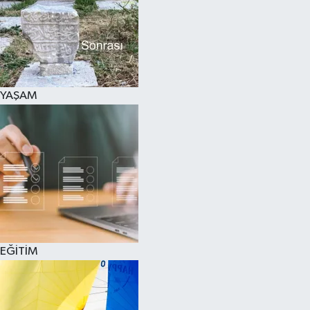
SPOR
KÜLTÜR SANAT
FRAGMANLAR
YAŞAM
EĞİTİM