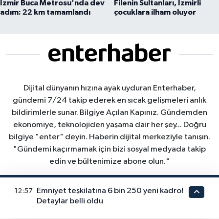
İzmir Buca Metrosu'nda dev
Filenin Sultanları, İzmirli
adım: 22 km tamamlandı
çocuklara ilham oluyor
Dijital dünyanın hızına ayak uyduran Enterhaber,
gündemi 7/24 takip ederek en sıcak gelişmeleri anlık
bildirimlerle sunar. Bilgiye Açılan Kapınız. Gündemden
ekonomiye, teknolojiden yaşama dair her şey... Doğru
bilgiye "enter" deyin. Haberin dijital merkeziyle tanışın.
"Gündemi kaçırmamak için bizi sosyal medyada takip
edin ve bültenimize abone olun."
Emniyet teşkilatına 6 bin 250 yeni kadro!
12:57
Detaylar belli oldu
Nöbetçi Eczaneler
Hava Durumu