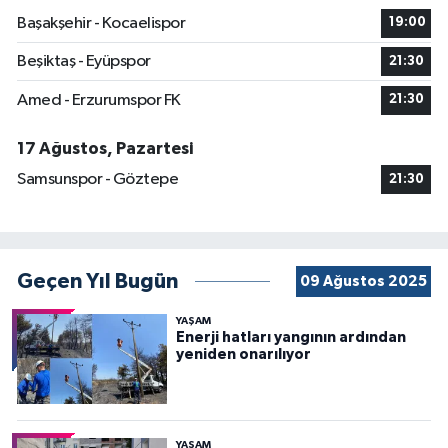
Başakşehir - Kocaelispor
19:00
Beşiktaş - Eyüpspor
21:30
Amed - Erzurumspor FK
21:30
17 Ağustos, Pazartesi
Samsunspor - Göztepe
21:30
Geçen Yıl Bugün
09 Ağustos 2025
YAŞAM
Enerji hatları yangının ardından
yeniden onarılıyor
YAŞAM