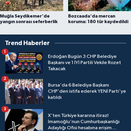
Muğla Seydikemer'de
Bozcaada'da mercan
yangın sonrası seferberlik
koruma: 180 tür kaydedildi
Trend Haberler
1
Erdoğan Bugün 3 CHP Belediye
Başkanı ve 1 İYİ Partili Vekile Rozet
Takacak
2
Bursa'da 6 Belediye Başkanı
CHP'den istifa ederek YENİ Parti'ye
katıldı
3
X'ten Türkiye kararına itiraz!
İmamoğlu'nun Cumhurbaşkanlığı
Adaylığı Ofisi hesabına erişim