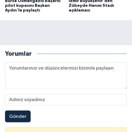
Bursa Osmangazili başarılı
İzmir Büyükşehir'den
pilot kupasını Başkan
Zübeyde Hanım Stadı
Aydın'la paylaştı
açıklaması
Yorumlar
Gönder