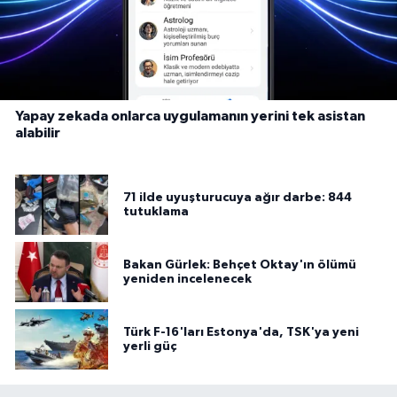
Yapay zekada onlarca uygulamanın yerini tek asistan
alabilir
71 ilde uyuşturucuya ağır darbe: 844
tutuklama
Bakan Gürlek: Behçet Oktay'ın ölümü
yeniden incelenecek
Türk F-16'ları Estonya'da, TSK'ya yeni
yerli güç