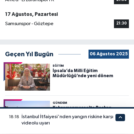
17 Ağustos, Pazartesi
Samsunspor - Göztepe
21:30
Geçen Yıl Bugün
06 Ağustos 2025
EĞİTİM
İpsala’da Milli Eğitim
Müdürlüğü’nde yeni dönem
GÜNDEM
Kahramanmaraş'ta Başkan
Şahbazlı’dan AKEDAŞ’a sert
İstanbul İtfaiyesi'nden yangın riskine karşı
18:18
sözler!
videolu uyarı