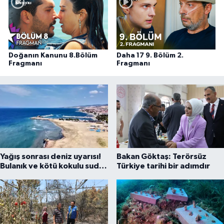
Doğanın Kanunu 8.Bölüm
Daha 17 9. Bölüm 2.
Fragmanı
Fragmanı
Yağış sonrası deniz uyarısı!
Bakan Göktaş: Terörsüz
Bulanık ve kötü kokulu suda
Türkiye tarihi bir adımdır
yüzmeyin