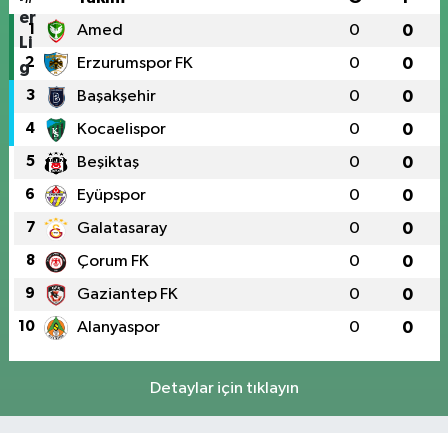
1
Amed
0
0
2
Erzurumspor FK
0
0
3
Başakşehir
0
0
4
Kocaelispor
0
0
5
Beşiktaş
0
0
6
Eyüpspor
0
0
7
Galatasaray
0
0
8
Çorum FK
0
0
9
Gaziantep FK
0
0
10
Alanyaspor
0
0
Detaylar için tıklayın