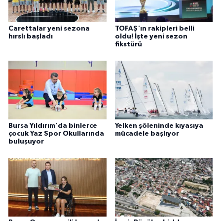
Carettalar yeni sezona
TOFAŞ'ın rakipleri belli
hırslı başladı
oldu! İşte yeni sezon
fikstürü
Bursa Yıldırım'da binlerce
Yelken şöleninde kıyasıya
çocuk Yaz Spor Okullarında
mücadele başlıyor
buluşuyor