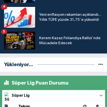
engeli mahkemeye taşındı
4
Yeni enflasyon rakamları açıklandı...
Yıllık TÜFE yüzde 31,75'e yükseldi
5
Kerem Kazaz Finlandiya Rallisi'nde
Mücadele Edecek
Yükleniyor...
Süper Lig Puan Durumu
Süper Lig
#
Takım
O
P