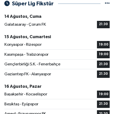
Süper Lig Fikstür
14 Ağustos, Cuma
Galatasaray - Çorum FK
21:30
15 Ağustos, Cumartesi
Konyaspor - Rizespor
19:00
Kasımpaşa - Trabzonspor
19:00
Gençlerbirliği S.K. - Fenerbahçe
21:30
Gaziantep FK - Alanyaspor
21:30
16 Ağustos, Pazar
Başakşehir - Kocaelispor
19:00
Beşiktaş - Eyüpspor
21:30
Amed - Erzurumspor FK
21:30